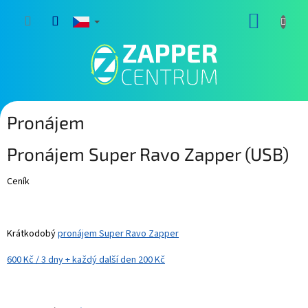
Přejít
NÁKUP
na
obsah
KOŠÍK
Pronájem
Pronájem Super Ravo Zapper (USB)
Ceník
Krátkodobý
pronájem Super Ravo Zapper
600 Kč / 3 dny + každý další den 200 Kč