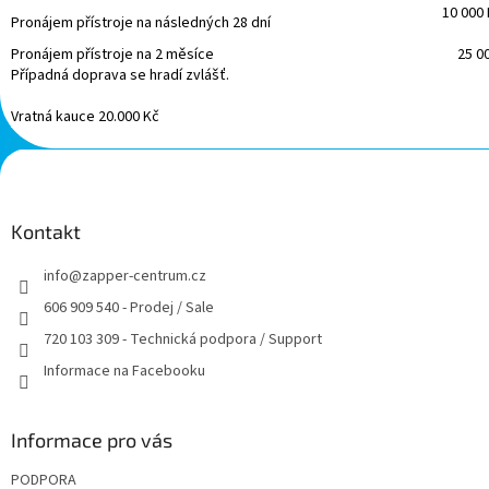
10 000
Pronájem přístroje na následných 28 dní
Pronájem přístroje na 2 měsíce
25 0
Případná doprava se hradí zvlášť.
Vratná kauce 20.000 Kč
Z
á
p
a
Kontakt
t
info
@
zapper-centrum.cz
í
606 909 540 - Prodej / Sale
720 103 309 - Technická podpora / Support
Informace na Facebooku
Informace pro vás
PODPORA