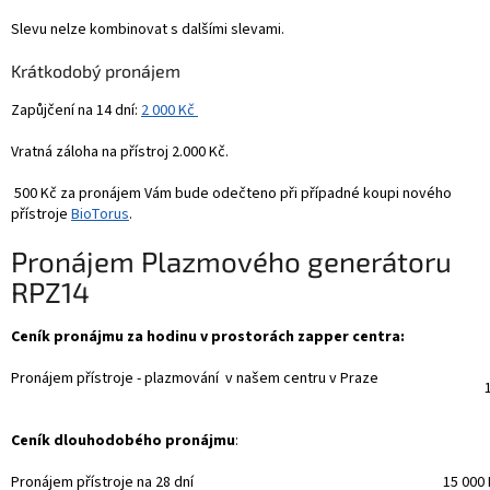
Slevu nelze kombinovat s dalšími slevami.
Krátkodobý pronájem
Zapůjčení na 14 dní:
2 000 Kč
Vratná záloha na přístroj 2.000 Kč.
500 Kč za pronájem Vám bude odečteno při případné koupi nového
přístroje
BioTorus
.
Pronájem Plazmového generátoru
RPZ14
Ceník pronájmu za hodinu v prostorách zapper centra:
Pronájem přístroje - plazmování v našem centru v Praze
1
Ceník dlouhodobého pronájmu
:
Pronájem přístroje na 28 dní
15 000