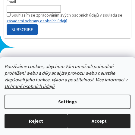
Email
Souhlasím se zpracováním svých osobních údajů v souladu se
zásadami ochrany osobních údajů
SUBSCRIBE
Plazmový generátor.cz
Heureka - hodnocení
Solárne panely.sk
Parasite zapper
Používáme cookies, abychom Vám umožnili pohodlné
prohlížení webu a díky analýze provozu webu neustále
zlepšovali jeho funkce, výkon a použitelnost. Více informací v
Ochraně osobních údajů
Settings
Neváhejte nám zavolat a zeptat
Reject
Accept
Copyright 2026
ZAPPER-CENTRUM.cz
. All rights reserved.
se. 606 909 540 - Jsme tu pro vás :-)