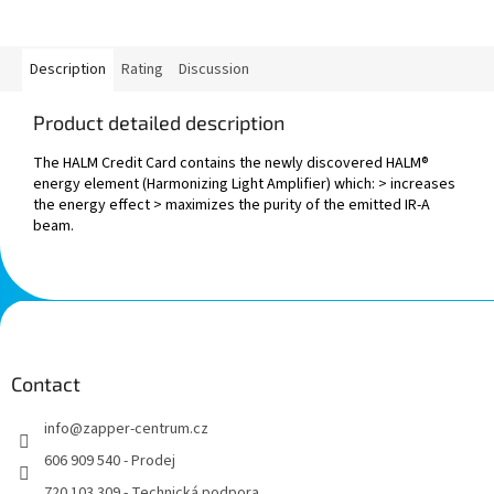
Description
Rating
Discussion
Product detailed description
The HALM Credit Card contains the newly discovered HALM®
energy element (Harmonizing Light Amplifier) which: > increases
the energy effect > maximizes the purity of the emitted IR-A
beam.
F
o
o
t
Contact
e
info
@
zapper-centrum.cz
r
606 909 540 - Prodej
720 103 309 - Technická podpora