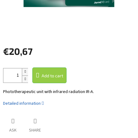
€20,67
Measure
price:
Add to cart
Phototherapeutic unit with infrared radiation IR-A.
Detailed information
ASK
SHARE