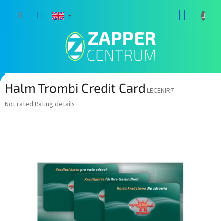
Skip
SHOPP
to
content
CART
Halm Trombi Credit Card
LECENIR7
The
Not rated
Rating details
average
product
rating
is
0,0
out
of
5
stars.