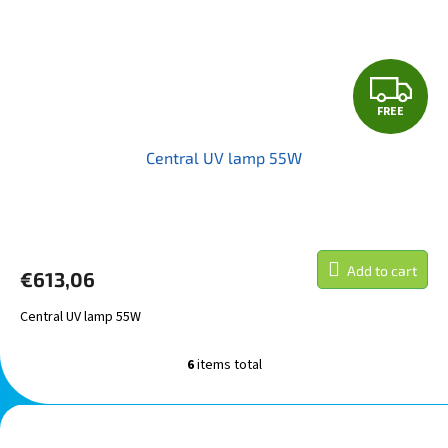
F
FREE
R
Central UV lamp 55W
E
E
Add to cart
€613,06
Central UV lamp 55W
6
items total
L
i
s
F
t
o