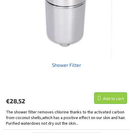
f
n
p
g
r
o
d
u
c
t
s
Shower Filter
Add to cart
€28,52
The shower filter removes chlorine thanks to the activated carbon
from coconut shells,which has a positive effect on our skin and hair.
Purified waterdoes not dry out the skin...