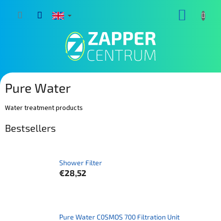
Skip
SHOPP
to
content
CART
Pure Water
Water treatment products
Bestsellers
Shower Filter
€28,52
Pure Water C0SMOS 700 Filtration Unit