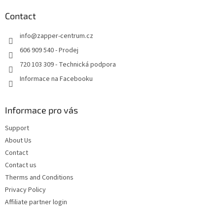
i
o
n
t
Contact
g
e
c
info
@
zapper-centrum.cz
r
o
n
606 909 540 - Prodej
t
720 103 309 - Technická podpora
r
o
Informace na Facebooku
l
s
Informace pro vás
Support
About Us
Contact
Contact us
Therms and Conditions
Privacy Policy
Affiliate partner login