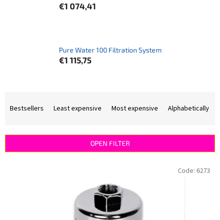
€1 074,41
Pure Water 100 Filtration System
€1 115,75
P
r
Bestsellers
Least expensive
Most expensive
Alphabetically
o
d
u
OPEN FILTER
c
t
L
Code:
6273
s
i
o
s
r
t
t
o
i