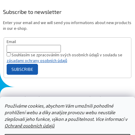
Subscribe to newsletter
Enter your email and we will send you informations about new products
in our e-shop.
Email
Souhlasím se zpracováním svých osobních údajů v souladu se
zásadami ochrany osobních údajů
SUBSCRIBE
Plazmový generátor.cz
Heureka - hodnocení
Solárne panely.sk
Parasite zapper
Používáme cookies, abychom Vám umožnili pohodlné
prohlížení webu a díky analýze provozu webu neustále
zlepšovali jeho funkce, výkon a použitelnost. Více informací v
Ochraně osobních údajů