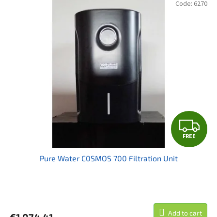
Code:
6270
F
FREE
R
Pure Water C0SMOS 700 Filtration Unit
E
E
Add to cart
€1 074,41