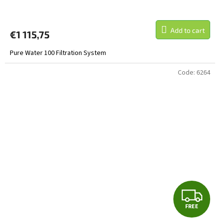
E
Add to cart
€1 115,75
Pure Water 100 Filtration System
Code:
6264
F
FREE
R