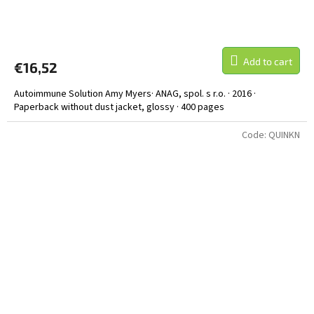
Add to cart
€16,52
Autoimmune Solution Amy Myers· ANAG, spol. s r.o. · 2016 ·
Paperback without dust jacket, glossy · 400 pages
Code:
QUINKN