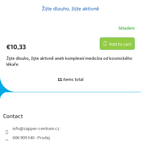
Žijte dlouho, žijte aktivně
Skladem
Add to cart
€10,33
Žijte dlouho, žijte aktivně aneb komplexní medicína od kosmického
lékaře.
11
items total
L
i
s
F
t
o
i
o
n
t
Contact
g
e
c
info
@
zapper-centrum.cz
r
o
n
606 909 540 - Prodej