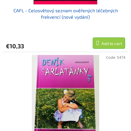
CAFL - Celosvětový seznam ověřených léčebných
frekvencí (nové vydání)
Add to cart
€10,33
Code:
5474