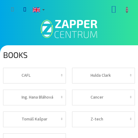
Skip
SHOPP
to
content
CART
BOOKS
CAFL
Hulda Clark
Ing. Hana Bláhová
Cancer
Tomáš Kašpar
Z-tech