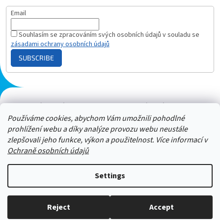
Email
Souhlasím se zpracováním svých osobních údajů v souladu se
zásadami ochrany osobních údajů
SUBSCRIBE
Plazmový generátor.cz
Heureka - hodnocení
Solárne panely.sk
Parasite zapper
Používáme cookies, abychom Vám umožnili pohodlné
prohlížení webu a díky analýze provozu webu neustále
zlepšovali jeho funkce, výkon a použitelnost. Více informací v
Ochraně osobních údajů
Settings
Neváhejte nám zavolat a zeptat
Reject
Accept
Copyright 2026
ZAPPER-CENTRUM.cz
. All rights reserved.
se. 606 909 540 - Jsme tu pro vás :-)