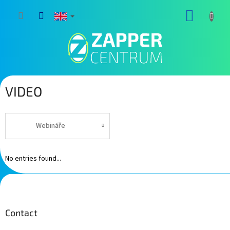
Skip
SHOPP
to
content
CART
VIDEO
Webináře
No entries found...
F
o
o
t
Contact
e