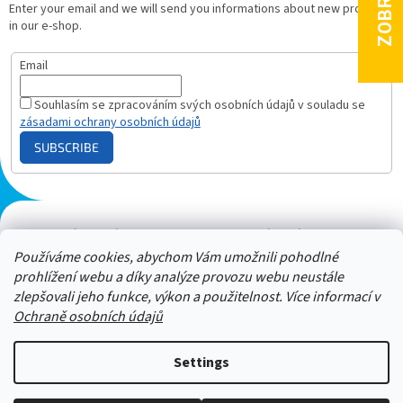
Enter your email and we will send you informations about new products
in our e-shop.
Email
Souhlasím se zpracováním svých osobních údajů v souladu se
zásadami ochrany osobních údajů
SUBSCRIBE
Plazmový generátor.cz
Heureka - hodnocení
Solárne panely.sk
Parasite zapper
Používáme cookies, abychom Vám umožnili pohodlné
prohlížení webu a díky analýze provozu webu neustále
zlepšovali jeho funkce, výkon a použitelnost. Více informací v
Ochraně osobních údajů
Settings