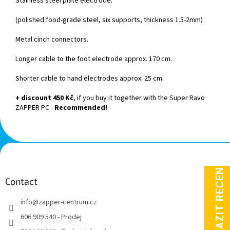
Stainless steel plate electrode.
(polished food-grade steel, six supports, thickness 1.5-2mm)
Metal cinch connectors.
Longer cable to the foot electrode approx. 170 cm.
Shorter cable to hand electrodes approx. 25 cm.
+
discount
450 Kč
, if you buy it together with the Super Ravo
ZAPPER PC -
Recommended!
F
o
o
t
Contact
e
info
@
zapper-centrum.cz
r
606 909 540 - Prodej