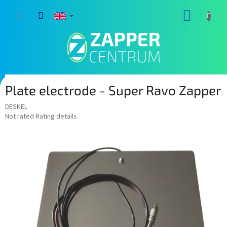
Skip
SHOPP
to
content
CART
Plate electrode - Super Ravo Zapper
DESKEL
The
Not rated
Rating details
average
product
rating
is
0,0
out
of
5
stars.