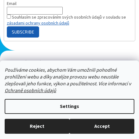
Email
Souhlasím se zpracováním svých osobních údajů v souladu se
zásadami ochrany osobních údajů
SUBSCRIBE
Plazmový generátor.cz
Heureka - hodnocení
Solárne panely.sk
Parasite zapper
Používáme cookies, abychom Vám umožnili pohodlné
prohlížení webu a díky analýze provozu webu neustále
zlepšovali jeho funkce, výkon a použitelnost. Více informací v
Ochraně osobních údajů
Settings
Neváhejte nám zavolat a zeptat
Reject
Accept
Copyright 2026
ZAPPER-CENTRUM.cz
. All rights reserved.
se. 606 909 540 - Jsme tu pro vás :-)