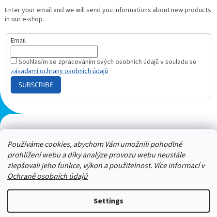
Enter your email and we will send you informations about new products
in our e-shop.
Email
Souhlasím se zpracováním svých osobních údajů v souladu se
zásadami ochrany osobních údajů
SUBSCRIBE
Plazmový generátor.cz
Heureka - hodnocení
Solárne panely.sk
Parasite zapper
Používáme cookies, abychom Vám umožnili pohodlné
prohlížení webu a díky analýze provozu webu neustále
zlepšovali jeho funkce, výkon a použitelnost. Více informací v
Ochraně osobních údajů
Settings