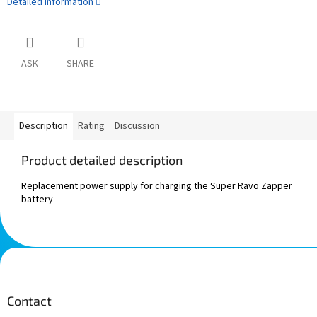
Detailed information
ASK
SHARE
Description
Rating
Discussion
Product detailed description
Replacement power supply for charging the Super Ravo Zapper
battery
F
o
o
t
Contact
e