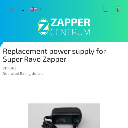
Skip
SHOPP
to
content
CART
Replacement power supply for
Super Ravo Zapper
ZDRSRZ
The
Not rated
Rating details
average
product
rating
is
0,0
out
of
5
stars.