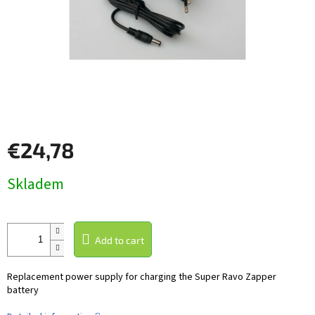
€24,78
Measure
Skladem
price:
Add to cart
Replacement power supply for charging the Super Ravo Zapper
battery