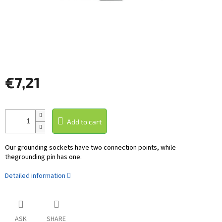
€7,21
Measure
price:
Add to cart
Our
grounding
sockets
have two
connection points
, while
the
grounding
pin
has one.
Detailed information
ASK
SHARE