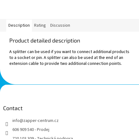
Description
Rating
Discussion
Product detailed description
A
splitter
can be used
if you want to connect
additional
products
to a socket or pin. A splitter
can also be used
at the
end of an
extension cable
to provide
two
additional
connection
points
.
F
o
o
t
Contact
e
info
@
zapper-centrum.cz
r
606 909 540 - Prodej
720 103 309 - Technická podpora