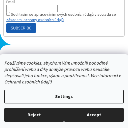
Email
Souhlasím se zpracováním svých osobních údajů v souladu se
zásadami ochrany osobních údajů
SUBSCRIBE
Plazmový generátor.cz
Heureka - hodnocení
Solárne panely.sk
Parasite zapper
Používáme cookies, abychom Vám umožnili pohodlné
prohlížení webu a díky analýze provozu webu neustále
zlepšovali jeho funkce, výkon a použitelnost. Více informací v
Ochraně osobních údajů
Settings
Neváhejte nám zavolat a zeptat
Reject
Accept
Copyright 2026
ZAPPER-CENTRUM.cz
. All rights reserved.
se. 606 909 540 - Jsme tu pro vás :-)