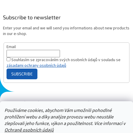
Subscribe to newsletter
Enter your email and we will send you informations about new products
in our e-shop.
Email
Souhlasím se zpracováním svých osobních údajů v souladu se
zásadami ochrany osobních údajů
SUBSCRIBE
Plazmový generátor.cz
Heureka - hodnocení
Solárne panely.sk
Parasite zapper
Používáme cookies, abychom Vám umožnili pohodlné
prohlížení webu a díky analýze provozu webu neustále
zlepšovali jeho funkce, výkon a použitelnost. Více informací v
Ochraně osobních údajů