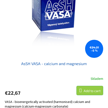
t
s
o
o
f
r
p
t
r
i
o
n
d
g
u
c
t
€24,31
–6 %
s
AsSH VASA - calcium and magnesium
Skladem
Add to cart
€22,67
VASA - bioenergetically activated (harmonised) calcium and
magnesium (calcium-magnesium carbonate)