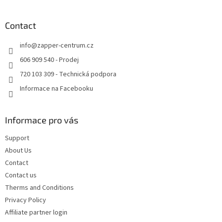
t
o
i
o
n
t
Contact
g
e
c
info
@
zapper-centrum.cz
r
o
n
606 909 540 - Prodej
t
720 103 309 - Technická podpora
r
o
Informace na Facebooku
l
s
Informace pro vás
Support
About Us
Contact
Contact us
Therms and Conditions
Privacy Policy
Affiliate partner login