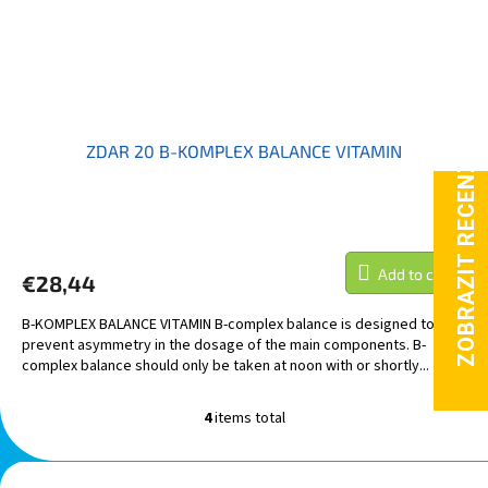
ZDAR 20 B-KOMPLEX BALANCE VITAMIN
Add to cart
€28,44
B-KOMPLEX BALANCE VITAMIN B-complex balance is designed to
prevent asymmetry in the dosage of the main components. B-
complex balance should only be taken at noon with or shortly...
4
items total
L
i
s
F