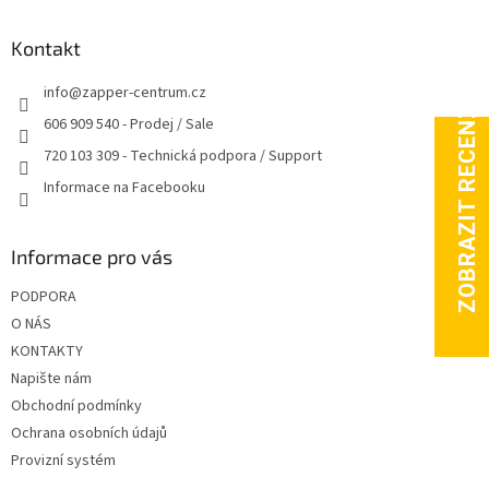
á
p
a
Kontakt
t
info
@
zapper-centrum.cz
í
606 909 540 - Prodej / Sale
720 103 309 - Technická podpora / Support
Informace na Facebooku
Informace pro vás
PODPORA
O NÁS
KONTAKTY
Napište nám
Obchodní podmínky
Ochrana osobních údajů
Provizní systém