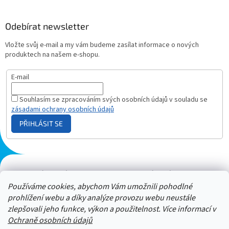
Odebírat newsletter
Vložte svůj e-mail a my vám budeme zasílat informace o nových
produktech na našem e-shopu.
E-mail
Souhlasím se zpracováním svých osobních údajů v souladu se
zásadami ochrany osobních údajů
PŘIHLÁSIT SE
Plazmový generátor.cz
Heureka - hodnocení
Solárne panely.sk
Parasite zapper
Používáme cookies, abychom Vám umožnili pohodlné
prohlížení webu a díky analýze provozu webu neustále
zlepšovali jeho funkce, výkon a použitelnost. Více informací v
Ochraně osobních údajů