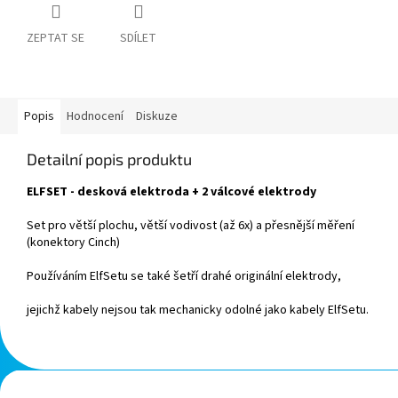
ZEPTAT SE
SDÍLET
Popis
Hodnocení
Diskuze
Detailní popis produktu
ELFSET - desková elektroda + 2 válcové elektrody
Set pro větší plochu, větší vodivost (až 6x) a přesnější měření
(konektory Cinch)
Používáním ElfSetu se také šetří drahé originální elektrody,
jejichž kabely nejsou tak mechanicky odolné jako kabely ElfSetu.
Z