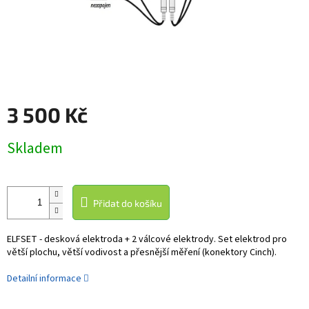
3 500 Kč
Měrná
Skladem
cena:
Přidat do košíku
ELFSET - desková elektroda + 2 válcové elektrody. Set elektrod pro
větší plochu, větší vodivost a přesnější měření (konektory Cinch).
Detailní informace