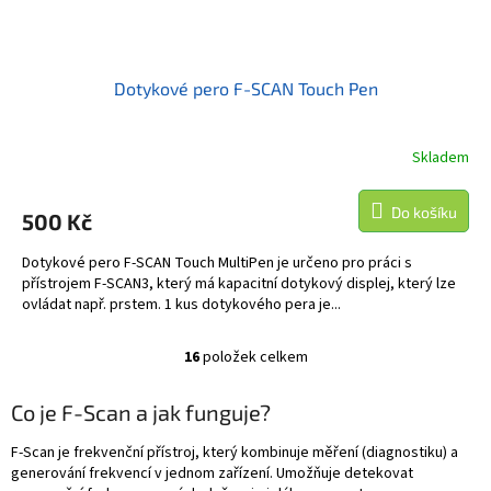
Dotykové pero F-SCAN Touch Pen
Skladem
Do košíku
500 Kč
Dotykové pero F-SCAN Touch MultiPen je určeno pro práci s
přístrojem F-SCAN3, který má kapacitní dotykový displej, který lze
ovládat např. prstem. 1 kus dotykového pera je...
16
položek celkem
O
v
l
Co je F-Scan a jak funguje?
á
d
F-Scan je frekvenční přístroj, který kombinuje měření (diagnostiku) a
a
generování frekvencí v jednom zařízení. Umožňuje detekovat