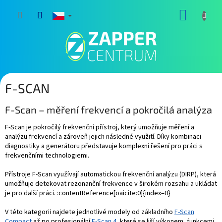
Přejít
NÁKUP
na
obsah
KOŠÍK
F-SCAN
F-Scan – měření frekvencí a pokročilá analýza
F-Scan je pokročilý frekvenční přístroj, který umožňuje měření a
analýzu frekvencí a zároveň jejich následné využití. Díky kombinaci
diagnostiky a generátoru představuje komplexní řešení pro práci s
frekvenčními technologiemi.
Přístroje F-Scan využívají automatickou frekvenční analýzu (DIRP), která
umožňuje detekovat rezonanční frekvence v širokém rozsahu a ukládat
je pro další práci. :contentReference[oaicite:0]{index=0}
V této kategorii najdete jednotlivé modely od základního
F-Scan
Compact
až po profesionální
F-Scan 4
, které se liší výkonem, funkcemi