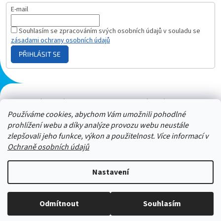
E-mail
Souhlasím se zpracováním svých osobních údajů v souladu se
zásadami ochrany osobních údajů
PŘIHLÁSIT SE
Plazmový generátor.cz
Heureka - hodnocení
Solárne panely.sk
Parasite zapper
Používáme cookies, abychom Vám umožnili pohodlné
prohlížení webu a díky analýze provozu webu neustále
zlepšovali jeho funkce, výkon a použitelnost. Více informací v
Ochraně osobních údajů
Nastavení
Stačí nám zavolat a zeptat se :-)
Odmítnout
Souhlasím
Copyright 2026
ZAPPER-CENTRUM.cz
. Všechna práva vyhrazena.
Jsme tu pro vás -> 606 909 540