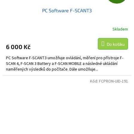
D
PC Software F-SCANT3
A
R
Skladem
M
Do košíku
6 000 Kč
A
PC Software F-SCANT3 umožňuje ovládání, měření pro přístroje F-
SCAN 4, F-SCAN 3 Battery a F-SCAN MOBILE a následné ukládání
naměřených výsledků do počítače. Dále umožňuje...
Kód:
FCPRON-UID-191