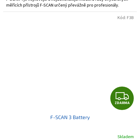
měřících přístrojů F-SCAN určený převážně pro profesionály.
5
hvězdiček.
Kód:
F3B
Z
ZDARMA
D
F-SCAN 3 Battery
A
R
Skladem