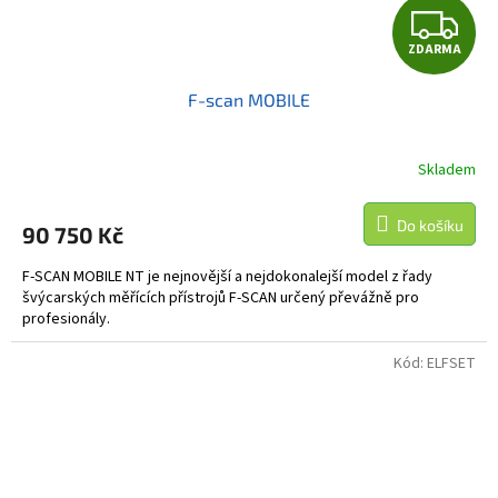
Z
ZDARMA
D
F-scan MOBILE
A
R
Skladem
M
Do košíku
90 750 Kč
A
F-SCAN MOBILE NT je nejnovější a nejdokonalejší model z řady
švýcarských měřících přístrojů F-SCAN určený převážně pro
profesionály.
Kód:
ELFSET