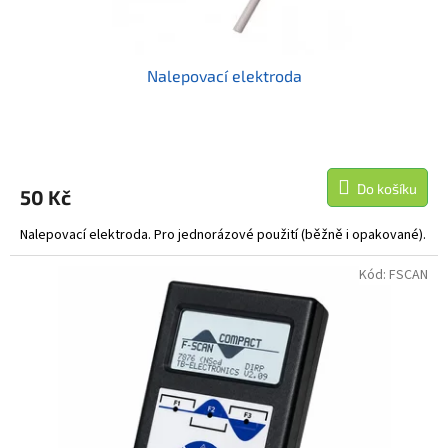
ů
Nalepovací elektroda
Průměrné
hodnocení
produktu
Do košíku
50 Kč
je
5,0
Nalepovací elektroda. Pro jednorázové použití (běžně i opakované).
z
5
hvězdiček.
Kód:
FSCAN