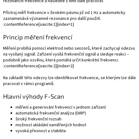
c
rezonanční frekvence a následně s nimi dále pracovat.
í
p
Přístroj měří frekvence v širokém pásmu již od 1 Hz a automaticky
r
zaznamenává významné rezonance pro další použití.
v
:contentReference[oaicite:1]{index=1}
k
y
Princip měření frekvencí
v
ý
Měření probíhá pomocí elektrod nebo senzorů, které zachycují odezvu
p
na vysílaný signál. Zařízení vysílá frekvenční signál a sleduje reakci –
i
podobně jako ozvěnu, která pomáhá určit konkrétní frekvenci.
s
:contentReference[oaicite:2]{index=2}
u
Na základě této odezvy lze identifikovat frekvence, se kterými lze dále
pracovat v rámci programů.
Hlavní výhody F-Scan
měření a generování frekvencí v jednom zařízení
automatická frekvenční analýza (DIRP)
široký frekvenční rozsah
možnost ukládání naměřených hodnot
vysoká přesnost a stabilita