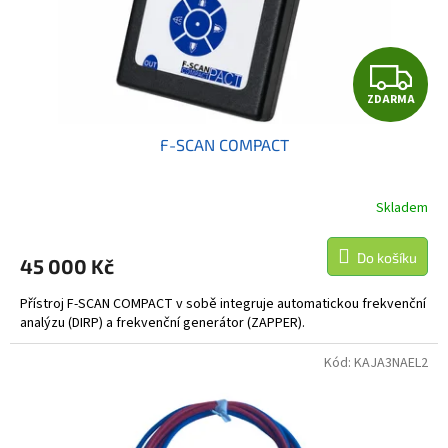
Z
ZDARMA
D
F-SCAN COMPACT
A
R
Skladem
M
Do košíku
45 000 Kč
A
Přístroj F-SCAN COMPACT v sobě integruje automatickou frekvenční
analýzu (DIRP) a frekvenční generátor (ZAPPER).
Kód:
KAJA3NAEL2