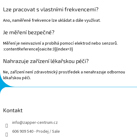
Lze pracovat s vlastními frekvencemi?
Ano, naměřené frekvence lze ukládat a dále využívat.
Je měření bezpečné?
Měření je neinvazivní a probíhá pomocí elektrod nebo senzorů.
:contentReference[oaicite:3]{index=3}
Nahrazuje zařízení lékařskou péči?
Ne, zařízení není zdravotnický prostředek a nenahrazuje odbornou
lékařskou péči.
Z
á
p
a
Kontakt
t
info
@
zapper-centrum.cz
í
606 909 540 - Prodej / Sale