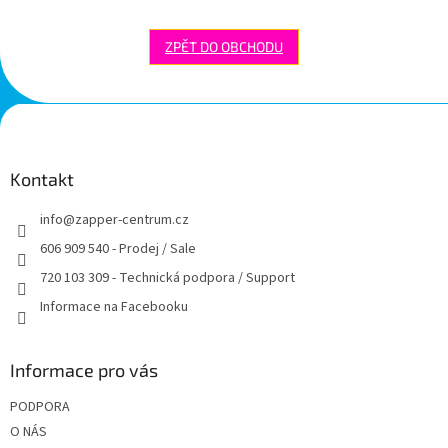
ZPĚT DO OBCHODU
Z
á
p
a
Kontakt
t
info
@
zapper-centrum.cz
í
606 909 540 - Prodej / Sale
720 103 309 - Technická podpora / Support
Informace na Facebooku
Informace pro vás
PODPORA
O NÁS