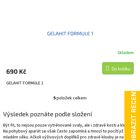
GELAHIT FORMULE 1
Skladem
Do košíku
690 Kč
GELAHIT FORMULE 1
5
položek celkem
O
v
l
Výsledek poznáte podle složení
á
d
Být fit, to nejsou pouze vytrénované svaly, ale i zdravé kosti a klouby.
a
Na pohybový aparát se však často zapomíná a mnozí to pocítí již v
c
mladém věku. Ačkoli výživových doplňků pro zdravé klouby je na trhu