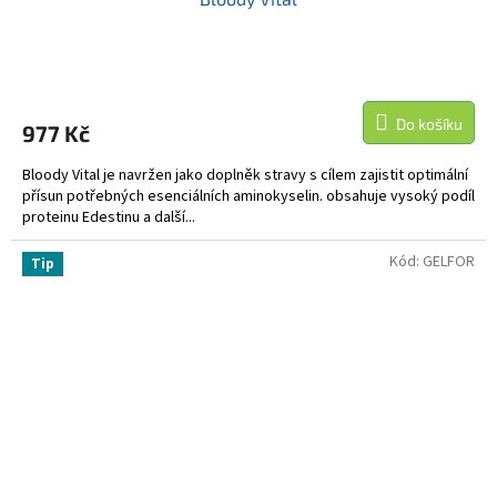
Do košíku
977 Kč
Bloody Vital je navržen jako doplněk stravy s cílem zajistit optimální
přísun potřebných esenciálních aminokyselin. obsahuje vysoký podíl
proteinu Edestinu a další...
Kód:
GELFOR
Tip