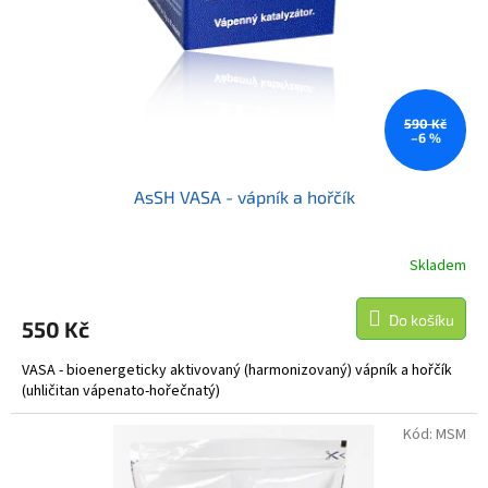
o
d
u
k
t
ů
590 Kč
–6 %
AsSH VASA - vápník a hořčík
Skladem
Do košíku
550 Kč
VASA - bioenergeticky aktivovaný (harmonizovaný) vápník a hořčík
(uhličitan vápenato-hořečnatý)
Kód:
MSM