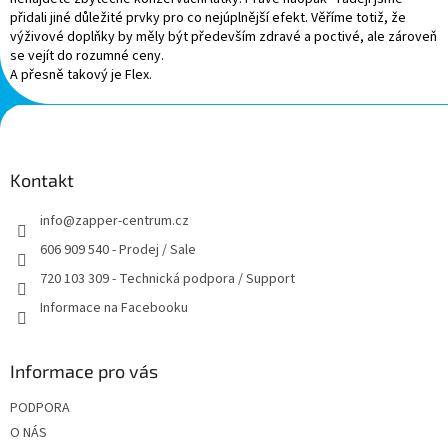
přidali jiné důležité prvky pro co nejúplnější efekt. Věříme totiž, že
výživové doplňky by měly být především zdravé a poctivé, ale zároveň
se vejít do rozumné ceny.
A přesně takový je Flex.
Z
á
p
a
Kontakt
t
info
@
zapper-centrum.cz
í
606 909 540 - Prodej / Sale
720 103 309 - Technická podpora / Support
Informace na Facebooku
Informace pro vás
PODPORA
O NÁS