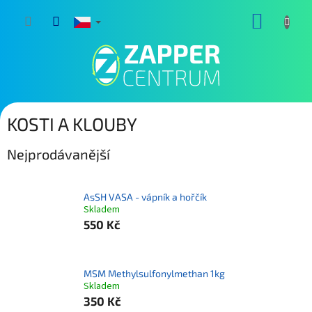
Přejít
NÁKUP
na
obsah
KOŠÍK
KOSTI A KLOUBY
Nejprodávanější
AsSH VASA - vápník a hořčík
Skladem
550 Kč
MSM Methylsulfonylmethan 1kg
Skladem
350 Kč