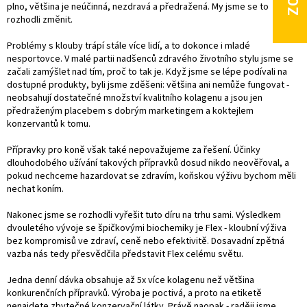
í
plno, většina je neúčinná, nezdravá a předražená. My jsme se to
p
rozhodli změnit.
r
v
Problémy s klouby trápí stále více lidí, a to dokonce i mladé
k
nesportovce. V malé partii nadšenců zdravého životního stylu jsme se
y
začali zamýšlet nad tím, proč to tak je. Když jsme se lépe podívali na
v
dostupné produkty, byli jsme zděšeni: většina ani nemůže fungovat -
ý
neobsahují dostatečné množství kvalitního kolagenu a jsou jen
p
předraženým placebem s dobrým marketingem a koktejlem
i
konzervantů k tomu.
s
u
Přípravky pro koně však také nepovažujeme za řešení. Účinky
dlouhodobého užívání takových přípravků dosud nikdo neověřoval, a
pokud nechceme hazardovat se zdravím, koňskou výživu bychom měli
nechat koním.
Nakonec jsme se rozhodli vyřešit tuto díru na trhu sami. Výsledkem
dvouletého vývoje se špičkovými biochemiky je Flex - kloubní výživa
bez kompromisů ve zdraví, ceně nebo efektivitě. Dosavadní zpětná
vazba nás tedy přesvědčila představit Flex celému světu.
Jedna denní dávka obsahuje až 5x více kolagenu než většina
konkurenčních přípravků. Výroba je poctivá, a proto na etiketě
nenajdete zbytečné konzervační látky. Právě naopak - raději jsme