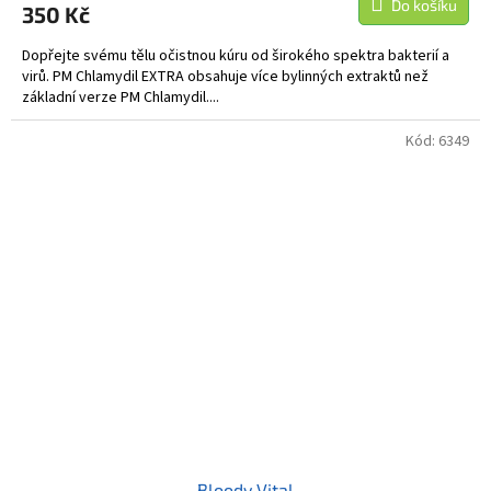
Do košíku
350 Kč
Dopřejte svému tělu očistnou kúru od širokého spektra bakterií a
virů. PM Chlamydil EXTRA obsahuje více bylinných extraktů než
základní verze PM Chlamydil....
Kód:
6349
Bloody Vital