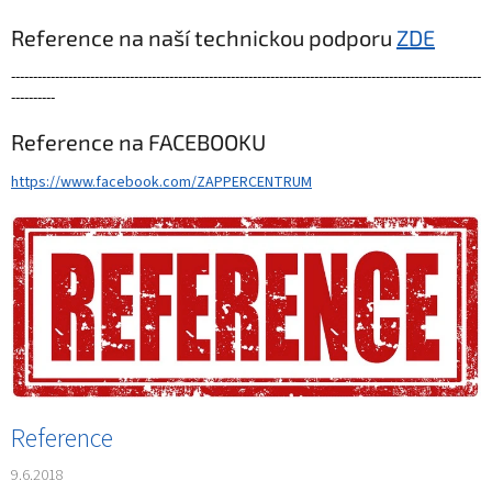
Reference na naší technickou podporu
ZDE
-----------------------------------------------------------------------------------------------------------
----------
Reference na FACEBOOKU
https://www.facebook.com/ZAPPERCENTRUM
V
ý
p
i
s
č
l
á
n
Reference
k
ů
9.6.2018