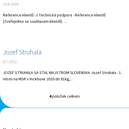
10.6.2018
Reference klientů :-) Technická podpora - Reference klientů
(Zveřejněno se souhlasem klientů) ...
Jozef Struhala
6.7.2022
JOZEF STRUHALA SA STAL MAJSTROM SLOVENSKA Jozef Struhala - 1.
místo na MSR v Kickboxe 2020 do 81kg,...
4
položek celkem
O
v
l
Z
á
á
d
p
a