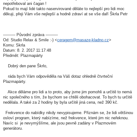
nepotřeboval ani čagan !
Pokud to mají lidé takto naservirované děláte to nejlepší pro lidi moc
děkuji, přeji Vám vše nejlepší a hodně zdraví at se vše daří Škrla Petr
---------- Původní zpráva ----------
Od: Studio Relax & Smile :-) <
ceragem@masaze-kladno.cz
>
Komu: Skrla
Datum: 8. 2. 2017 11:17:48
Předmět: Plazmapárty
Dobrý den pane Škrlo,
ráda bych Vám odpověděla na Váš dotaz ohledně čtvrteční
Plazmapárty.
Akce děláme pro lidi a to proto, aby jsme jim pomohli a určitě to nemá
nic společného s tím, že bychom se chtěli obohacovat. To bych tu určitě
nedělala. A také za 2 hodiny by byla určitě jiná cena, než 390 kč.
Frekvence do nabídky nikdy nevypisujeme. Přiznám se, že lidi většinou
osloví program, který nabízíme, než frekvence, které jim nic neřeknou.
Navíc si je nevymýšlíme, ale jsou pevně zadány v Plazmovém
generátoru.