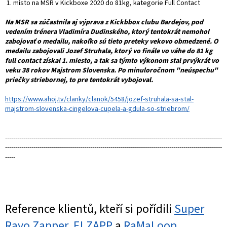
1. místo na MSR v Kickboxe 2020 do 81kg, kategorie Full Contact
Na MSR sa zúčastnila aj výprava z Kickbbox clubu Bardejov, pod
vedením trénera Vladimíra Dudinského, ktorý tentokrát nemohol
zabojovať o medailu, nakoľko sú tieto preteky vekovo obmedzené. O
medailu zabojovali Jozef Struhala, ktorý vo finále vo váhe do 81 kg
full contact získal 1. miesto, a tak sa týmto výkonom stal prvýkrát vo
veku 38 rokov Majstrom Slovenska. Po minuloročnom "neúspechu"
priečky striebornej, to pre tentokrát vybojoval.
https://www.ahoj.tv/clanky/clanok/5458/jozef-struhala-sa-stal-
majstrom-slovenska-cingelova-cupela-a-gdula-so-striebrom/
-----------------------------------------------------------------------------------------------------------
-----------------------------------------------------------------------------------------------------------
-----
Reference klientů, kteří si pořídili
Super
Ravo Zapper
,
ELZAPP
a
RaMaLoop