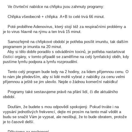
Ve čtvrteční nabídce na chřipku jsou zahrnuty programy:
Chřipka všeobecně + chřipka A+B to celé trvá 66 minut.
Poté proběhne Adenovirus, který stojí též za respiračními problémy a
je to virus hlavně na rýmu a ten trvá 15 minut.
Samozřejmě na chřipkové období je potřeba posílit imunitu, tak dalším
programem je imunita na 20 minut.
Aby si tělo dobře poradilo s odváděním toxinů, je potřeba nastartovat
čistící orgány, v tomto případě se zaměříme na celý lymfatický oběh, kdy
pustíme lymfu podpora a lymfu rozproudění.
Tento celý program bude tedy na 2 hodiny, za lidem příjemnou cenu. O
to nám jde především, aby si lidé mohli vybrat z nabídky za cenu velmi
příjemnou a ještě se jim ulevilo. Nejde o žádnou komerční nabídku!
Programy také sestavujeme právě na přání lidí, či dle aktuálního
období.
Doufám, že budete s mou odpovědí spokojený. Pokud trváte i na
vypsání jednotlivých frekvencí, dejte mi prosím na tento mail vědět a
budu se snažit Vám je vypsat, ale neslibuji, že to bude obratem, protože
je to časově delší.
Děkujeme za pochopení.