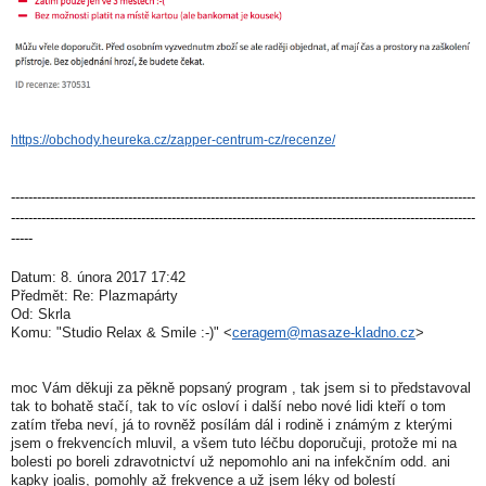
https://obchody.heureka.cz/zapper-centrum-cz/recenze/
-----------------------------------------------------------------------------------------------------------
-----------------------------------------------------------------------------------------------------------
-----
Datum: 8. února 2017 17:42
Předmět: Re: Plazmapárty
Od: Skrla
Komu: "Studio Relax & Smile :-)" <
ceragem@masaze-kladno.cz
>
moc Vám děkuji za pěkně popsaný program , tak jsem si to představoval
tak to bohatě stačí, tak to víc osloví i další nebo nové lidi kteří o tom
zatím třeba neví, já to rovněž posílám dál i rodině i známým z kterými
jsem o frekvencích mluvil, a všem tuto léčbu doporučuji, protože mi na
bolesti po boreli zdravotnictví už nepomohlo ani na infekčním odd. ani
kapky joalis, pomohly až frekvence a už jsem léky od bolestí