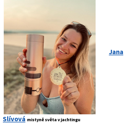
Jana
Slívová
mistyně světa v jachtingu