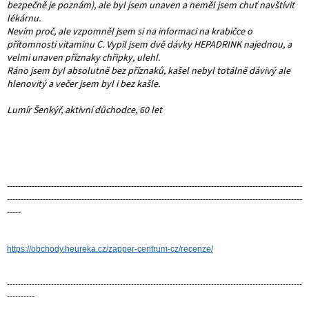
bezpečně je poznám), ale byl jsem unaven a neměl jsem chuť navští
vit
lékárnu.
Nevím proč, ale vzpomněl jsem si na informaci na krabičce o
přítomnosti vitaminu C. Vypil jsem dvě dávky HEPADRINK najednou, a
velmi unaven příznaky chřipky, ulehl.
Ráno jsem byl absolutně bez příznaků, kašel nebyl totálně dávivý ale
hlenovitý a večer jsem byl i bez kašle.
Lumír Šenkýř, aktivní důchodce, 60 let
-----------------------------------------------------------------------------------------------------------
-----------------------------------------------------------------------------------------------------------
-----
https://obchody.heureka.cz/zapper-centrum-cz/recenze/
-----------------------------------------------------------------------------------------------------------
----------