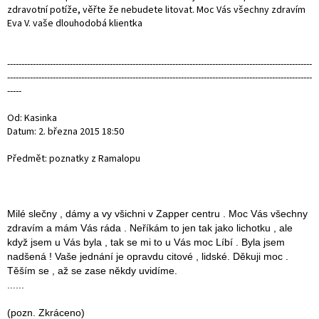
zdravotní potíže, věřte že nebudete litovat. Moc Vás všechny zdravím
Eva V. vaše dlouhodobá klientka
-----------------------------------------------------------------------------------------------------------
-----------------------------------------------------------------------------------------------------------
-----
Od: Kasinka
Datum: 2. března 2015 18:50
Předmět: poznatky z Ramalopu
Milé slečny , dámy a vy všichni v Zapper centru . Moc Vás všechny
zdravím a mám Vás ráda . Neříkám to jen tak jako lichotku , ale
když jsem u Vás byla , tak se mi to u Vás moc Líbí . Byla jsem
nadšená ! Vaše jednání je opravdu citové , lidské. Děkuji moc .
Těším se , až se zase někdy uvidíme.
......
(pozn. Zkráceno)