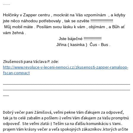
......
Holčinky v Zapper centru , mockrát na Vás vzpomínám , a kdyby
jste něco náhodou potřebovaly , tak se ozvěte !!!!!!!!!!!!!!!!!!!
Můj mobil máte . Posílám svou lásku k vám , objímám , a Bůh ať
vám žehná .
Jste báječné !!!!!!!!!!!!!!!
Jiřina ( kasinka ) Čus - Bus .
Zkušenosti pana Václava P. zde:
http://www.revoluce-v-leceni-nemoci.cz/zkusenosti-zapper-ramaloop-
fscan-compact
-----------------------------------------------------------------------------------------------------------
-----------------------------------------------------------------------------------------------------------
-----
Dobrý večer pani Zámišová, veľmi pekne Vám ďakujem za odpoveď,
tak ja to celé zabalím a pošlem:-) veľmi Vám ďakujem za Vašu promptnú
odpoveď. Ste veľmi zlatá:-) Teším sa na ďalšiu komunikáciu s Vami..
prajem Vám krásny večer a veľa spokojných zákazníkov..ktorých určite