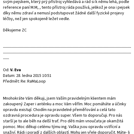
svým pejskem, který prý přístroj vyhledává a rád si k němu lehá, podle
reference paní M.M, , tento přístroj ráda používá, jelikož je ona i pejsek
díky němu zdraví a nemusí podstupovat žádné další fyzické projevy
léčby, než jen spokojeně ležet vedle.
Děkujeme ZC
-----------------------------------------------------------------------------------------------------------
-----------------------------------------------------------------------------------------------------------
-----
Od:
V. Eva
Datum: 28. ledna 2015 10:51
Předmět: Re: RaMaLoop
Mnohokráte Vám děkuji, jsem Vaším pravidelným klientem mám
zakoupený Zaper i anténku a moc Vám věřím. Moc pomáháte a účinky
opravdu existují. Chodím na pravidelné přeměřování a celá tato
ozdravná procedura je opravdu super. Všem to doporučuji. Pro nás
starší je to ale běh na delší trať. Pro děti mám vnoučata je okamžitá
pomoc. Moc děkuji celému týmu ing. Vaška jsou opravdu vstřícní a
snaživí. Rádi i poradí z dalších oblastí. Mohu jen vřele doporučit. Máte- li