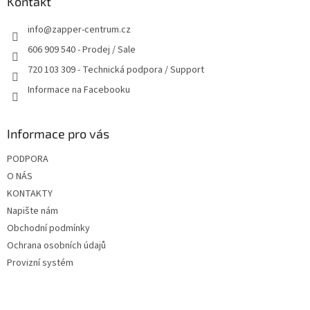
a
Kontakt
c
t
í
info
@
zapper-centrum.cz
í
p
r
606 909 540 - Prodej / Sale
v
720 103 309 - Technická podpora / Support
k
y
Informace na Facebooku
v
ý
p
Informace pro vás
i
s
PODPORA
u
O NÁS
KONTAKTY
Napište nám
Obchodní podmínky
Ochrana osobních údajů
Provizní systém