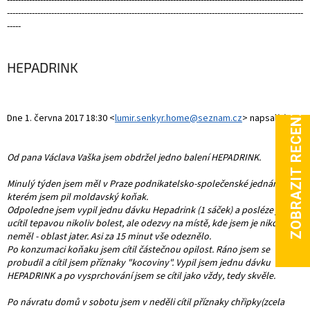
-----------------------------------------------------------------------------------------------------------
-----
HEPADRINK
Dne 1. června 2017 18:30
<
lumir.senkyr.home@seznam.cz
>
napsal(a):
Od pana Václava Vaška jsem obdržel jedno balení HEPADRINK.
Minulý týden jsem měl v Praze podn
ikatelsko-společenské jednání, při
kterém jsem pil moldavský koňak.
Odpoledne jsem
vypil jednu dávku Hepadrink (1 sáček) a posléze jsem
ucítil tepavou nikoliv bolest, ale odezvy na místě, kde jsem je nikdy
neměl - oblast jater. Asi za 15 minut vše odeznělo.
Po konzumaci koňaku jsem cítil částečnou opilost. Ráno jsem se
probudil a cítil jsem příznaky "kocoviny".
Vypil jsem jednu dávku
HEPADRINK a po vysprchování jsem se cítil jako vždy, tedy skvěle.
Po návratu domů v sobotu jsem v neděli cítil příznaky chřipky(zcela