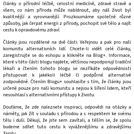
články o přírodní léčbě, celostní medicíně, zdravé stravě a
všem, co nám příroda může nabídnout, aby náš život byl
kvalitnější a vyrovnanější. Prozkoumáme společně různé
způsoby, jak čerpat energii z přírody, pochopit své tělo a najít
cestu k opravdovému zdraví.
Články jsou rozdělené na dvě části. Veřejnou a pak pro naši
komunitu alternativních lidí. Chcete-li vidět celé články,
zaregistrujte se do eshopu a klikněte na Blog+. Informace,
které v této části blogu najdete, většinou nepodporují tradiční
lékaři a čtením tohoto blogu se nezříkáte odpovědnosti
přistupovat k jakékoli léčbě či podpůrné alternativě
zodpovědně. Čtením Blogu+ souhlasíte s tím, že články jsou
určené pouze pro naši komunitu a nejsou k šíření lidem, kteří
nesouhlasí s alternativními přístupy k životu.
Doufáme, že zde naleznete inspiraci, odpovědi na otázky a
náměty, jak žít v souladu s přírodou a s respektem ke svému
tělu i duši. Děkuji, že jste sem zavítali, a těším se, že spolu
budeme sdílet tuto cestu k vyváženějšímu a zdravějšímu
životu.