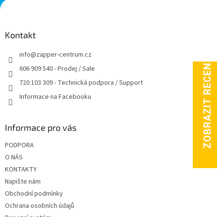
l
Z
á
á
d
p
a
a
Kontakt
c
t
í
info
@
zapper-centrum.cz
í
p
r
606 909 540 - Prodej / Sale
v
720 103 309 - Technická podpora / Support
k
y
Informace na Facebooku
v
ý
p
Informace pro vás
i
s
PODPORA
u
O NÁS
KONTAKTY
Napište nám
Obchodní podmínky
Ochrana osobních údajů