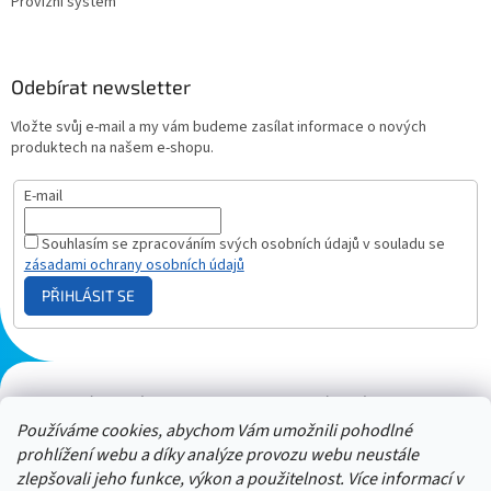
Provizní systém
Odebírat newsletter
Vložte svůj e-mail a my vám budeme zasílat informace o nových
produktech na našem e-shopu.
E-mail
Souhlasím se zpracováním svých osobních údajů v souladu se
zásadami ochrany osobních údajů
PŘIHLÁSIT SE
Plazmový generátor.cz
Heureka - hodnocení
Solárne panely.sk
Parasite zapper
Používáme cookies, abychom Vám umožnili pohodlné
prohlížení webu a díky analýze provozu webu neustále
zlepšovali jeho funkce, výkon a použitelnost. Více informací v