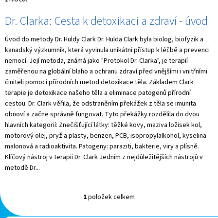
V
Dr. Clarka: Cesta k detoxikaci a zdraví - úvod
ý
p
Úvod do metody Dr. Huldy Clark Dr. Hulda Clark byla biolog, biofyzik a
i
kanadský výzkumník, která vyvinula unikátní přístup k léčbě a prevenci
s
nemocí. Její metoda, známá jako "Protokol Dr. Clarka", je terapií
č
zaměřenou na globální blaho a ochranu zdraví před vnějšími i vnitřními
l
činiteli pomocí přírodních metod detoxikace těla. Základem Clark
á
terapie je detoxikace našeho těla a eliminace patogenů přírodní
n
cestou. Dr. Clark věřila, že odstraněním překážek z těla se imunita
k
obnoví a začne správně fungovat. Tyto překážky rozdělila do dvou
ů
hlavních kategorií: Znečišťující látky: těžké kovy, maziva ložisek kol,
motorový olej, pryž a plasty, benzen, PCB, isopropylalkohol, kyselina
malonová a radioaktivita. Patogeny: paraziti, bakterie, viry a plísně.
Klíčový nástroj v terapii Dr. Clark Jedním z nejdůležitějších nástrojů v
metodě Dr...
1
položek celkem
O
v