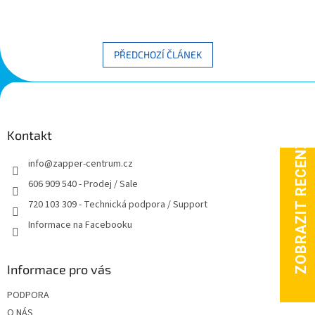
PŘEDCHOZÍ ČLÁNEK
Z
á
p
a
Kontakt
t
info
@
zapper-centrum.cz
í
606 909 540 - Prodej / Sale
720 103 309 - Technická podpora / Support
Informace na Facebooku
Informace pro vás
PODPORA
O NÁS