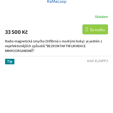
RaMaLoop
A
R
Skladem
M
Do košíku
33 500 Kč
A
Radio-magnetická smyčka (Stříbrná s modrými boky) je jedním z
nejefektivnějších způsobů "BEZKONTAKTNÍ LIKVIDACE
MIKROORGANISMŮ".
Kód:
ELZAPP2
Tip