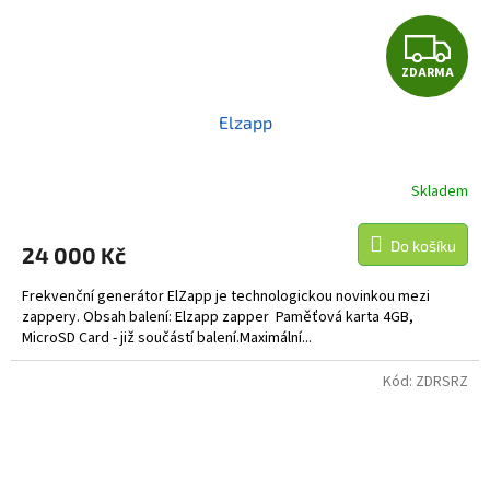
Z
ZDARMA
D
Elzapp
A
R
Skladem
M
Do košíku
24 000 Kč
A
Frekvenční generátor ElZapp je technologickou novinkou mezi
zappery. Obsah balení: Elzapp zapper Paměťová karta 4GB,
MicroSD Card - již součástí balení.Maximální...
Kód:
ZDRSRZ