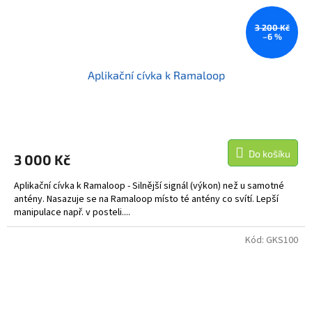
3 200 Kč
–6 %
Aplikační cívka k Ramaloop
Do košíku
3 000 Kč
Aplikační cívka k Ramaloop - Silnější signál (výkon) než u samotné
antény. Nasazuje se na Ramaloop místo té antény co svítí. Lepší
manipulace např. v posteli....
Kód:
GKS100