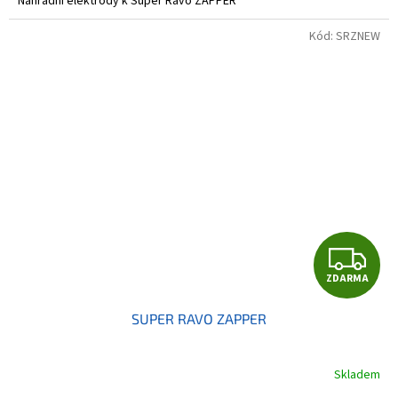
Náhradní elektrody k Super Ravo ZAPPER
Kód:
SRZNEW
Z
ZDARMA
D
SUPER RAVO ZAPPER
A
R
Skladem
Průměrné
hodnocení