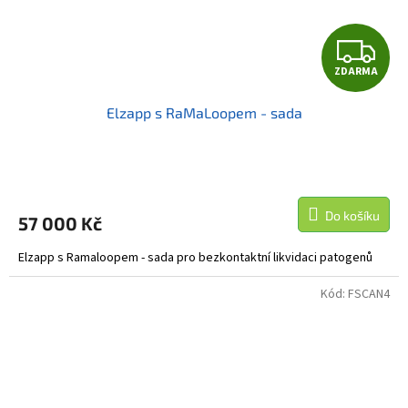
Z
ZDARMA
D
Elzapp s RaMaLoopem - sada
A
R
M
Do košíku
57 000 Kč
A
Elzapp s Ramaloopem - sada pro bezkontaktní likvidaci patogenů
Kód:
FSCAN4