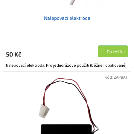
Nalepovací elektroda
Průměrné
hodnocení
produktu
Do košíku
50 Kč
je
5,0
Nalepovací elektroda. Pro jednorázové použití (běžně i opakované).
z
5
hvězdiček.
Kód:
ZAPBAT