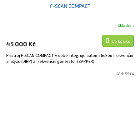
F-SCAN COMPACT
A
R
Skladem
M
Do košíku
45 000 Kč
A
Přístroj F-SCAN COMPACT v sobě integruje automatickou frekvenční
analýzu (DIRP) a frekvenční generátor (ZAPPER).
Kód:
5514