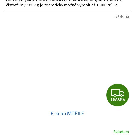
čistotě 99,99% Ag je teoreticky možné vyrobit až 1800 litrů KS.
Kód:
FM
Z
ZDARMA
D
F-scan MOBILE
A
R
Skladem