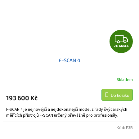
Z
ZDARMA
D
F-SCAN 4
A
R
Skladem
Průměrné
hodnocení
M
produktu
Do košíku
193 600 Kč
je
A
5,0
F-SCAN 4 je nejnovější a nejdokonalejší model z řady švýcarských
z
měřících přístrojů F-SCAN určený převážně pro profesionály.
5
hvězdiček.
Kód:
F3B