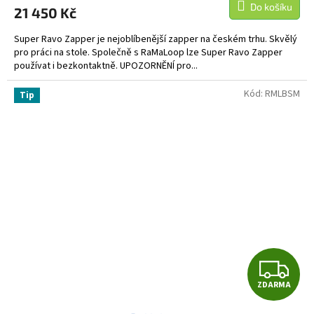
Do košíku
21 450 Kč
A
Super Ravo Zapper je nejoblíbenější zapper na českém trhu. Skvělý
pro práci na stole. Společně s RaMaLoop lze Super Ravo Zapper
používat i bezkontaktně. UPOZORNĚNÍ pro...
Kód:
RMLBSM
Tip
Z
ZDARMA
D