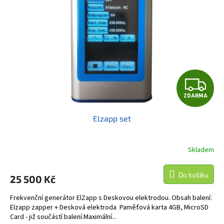
Z
ZDARMA
D
Elzapp set
A
R
Skladem
M
Do košíku
25 500 Kč
A
Frekvenční generátor ElZapp s Deskovou elektrodou. Obsah balení:
Elzapp zapper + Desková elektroda Paměťová karta 4GB, MicroSD
Card - již součástí balení.Maximální...