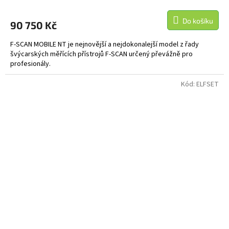
M
Do košíku
90 750 Kč
A
F-SCAN MOBILE NT je nejnovější a nejdokonalejší model z řady
švýcarských měřících přístrojů F-SCAN určený převážně pro
profesionály.
Kód:
ELFSET