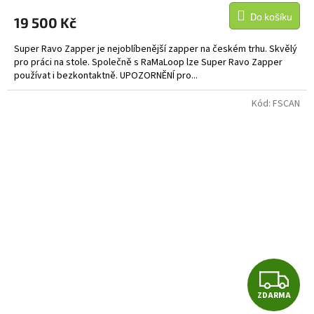
M
produktu
Do košíku
19 500 Kč
je
A
5,0
Super Ravo Zapper je nejoblíbenější zapper na českém trhu. Skvělý
z
pro práci na stole. Společně s RaMaLoop lze Super Ravo Zapper
5
používat i bezkontaktně. UPOZORNĚNÍ pro...
hvězdiček.
Kód:
FSCAN
Z
ZDARMA
D