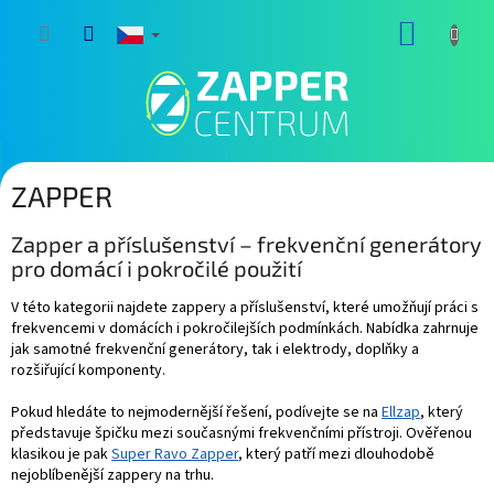
Přejít
NÁKUP
na
obsah
KOŠÍK
ZAPPER
Zapper a příslušenství – frekvenční generátory
pro domácí i pokročilé použití
V této kategorii najdete zappery a příslušenství, které umožňují práci s
frekvencemi v domácích i pokročilejších podmínkách. Nabídka zahrnuje
jak samotné frekvenční generátory, tak i elektrody, doplňky a
rozšiřující komponenty.
Pokud hledáte to nejmodernější řešení, podívejte se na
Ellzap
, který
představuje špičku mezi současnými frekvenčními přístroji. Ověřenou
klasikou je pak
Super Ravo Zapper
, který patří mezi dlouhodobě
nejoblíbenější zappery na trhu.