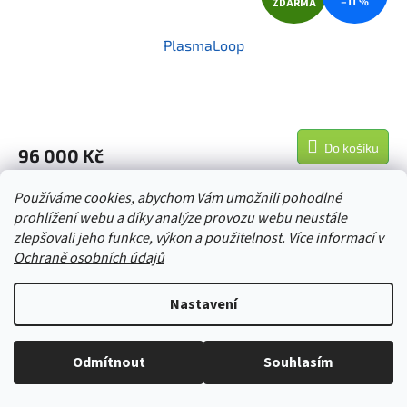
–11 %
ZDARMA
D
PlasmaLoop
A
R
M
Do košíku
96 000 Kč
A
PlasmaLoop - plazmový generátor tvaru cívky, kde je silnější
Používáme cookies, abychom Vám umožnili pohodlné
magnetická složka elektromagnetického pole.
prohlížení webu a díky analýze provozu webu neustále
zlepšovali jeho funkce, výkon a použitelnost. Více informací v
Kód:
BECK-UID-144
Ochraně osobních údajů
Nastavení
Stačí nám zavolat a zeptat se :-)
Odmítnout
Souhlasím
Jsme tu pro vás -> 606 909 540