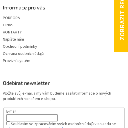
p
Informace pro vás
i
s
PODPORA
u
O NÁS
KONTAKTY
Napište nám
Obchodní podmínky
Ochrana osobních údajů
Provizní systém
Odebírat newsletter
Vložte svůj e-mail a my vám budeme zasílat informace o nových
produktech na našem e-shopu.
E-mail
Souhlasím se zpracováním svých osobních údajů v souladu se