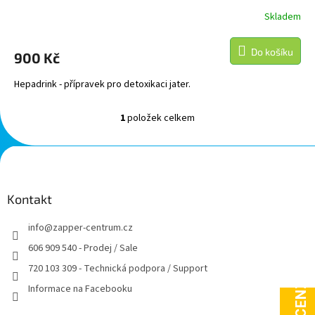
Skladem
Do košíku
900 Kč
Hepadrink - přípravek pro detoxikaci jater.
1
položek celkem
O
v
l
Z
á
á
d
p
a
a
Kontakt
c
t
í
info
@
zapper-centrum.cz
í
p
r
606 909 540 - Prodej / Sale
v
720 103 309 - Technická podpora / Support
k
y
Informace na Facebooku
v
ý