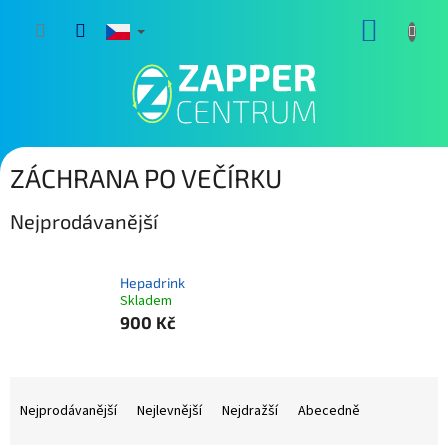
Přejít
NÁKUP
na
obsah
KOŠÍK
ZÁCHRANA PO VEČÍRKU
Nejprodávanější
Hepadrink
Skladem
900 Kč
Ř
a
Nejprodávanější
Nejlevnější
Nejdražší
Abecedně
z