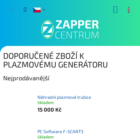
Přejít
NÁKUP
na
obsah
KOŠÍK
DOPORUČENÉ ZBOŽÍ K
PLAZMOVÉMU GENERÁTORU
Nejprodávanější
Náhradní plazmová trubice
Skladem
15 000 Kč
PC Software F-SCANT3
Skladem