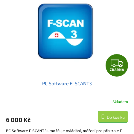
Z
ZDARMA
D
PC Software F-SCANT3
A
R
Skladem
M
Do košíku
6 000 Kč
A
PC Software F-SCANT3 umožňuje ovládání, měření pro přístroje F-