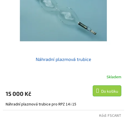
t
r
ů
o
d
u
k
t
ů
Náhradní plazmová trubice
Skladem
Do košíku
15 000 Kč
Náhradní plazmová trubice pro RPZ 14 i 15
Kód:
FSCANT