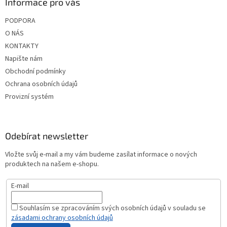
Informace pro vás
i
s
PODPORA
u
O NÁS
KONTAKTY
Napište nám
Obchodní podmínky
Ochrana osobních údajů
Provizní systém
Odebírat newsletter
Vložte svůj e-mail a my vám budeme zasílat informace o nových
produktech na našem e-shopu.
E-mail
Souhlasím se zpracováním svých osobních údajů v souladu se
zásadami ochrany osobních údajů