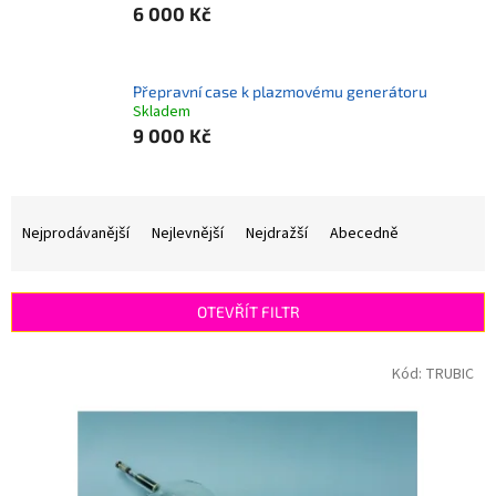
6 000 Kč
Přepravní case k plazmovému generátoru
Skladem
9 000 Kč
Ř
a
Nejprodávanější
Nejlevnější
Nejdražší
Abecedně
z
e
n
OTEVŘÍT FILTR
í
p
V
Kód:
TRUBIC
r
ý
o
p
d
i
u
s
k
p