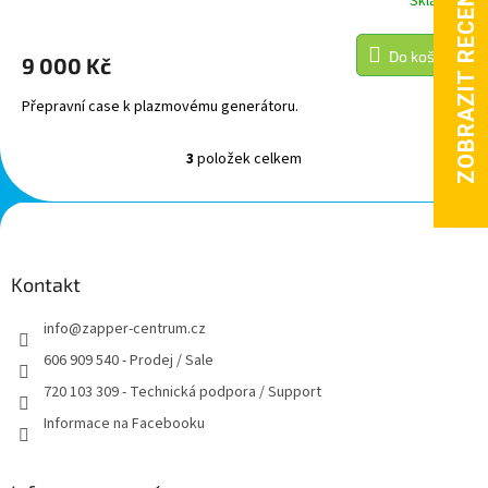
Skladem
Do košíku
9 000 Kč
Přepravní case k plazmovému generátoru.
3
položek celkem
O
v
l
Z
á
á
d
p
a
a
Kontakt
c
t
í
info
@
zapper-centrum.cz
í
p
r
606 909 540 - Prodej / Sale
v
720 103 309 - Technická podpora / Support
k
y
Informace na Facebooku
v
ý
p