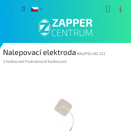
Přejít
NÁKUP
na
obsah
KOŠÍK
Nalepovací elektroda
NALEPEL-UID-222
Průměrné
2 hodnocení
Podrobnosti hodnocení
hodnocení
produktu
je
5,0
z
5
hvězdiček.