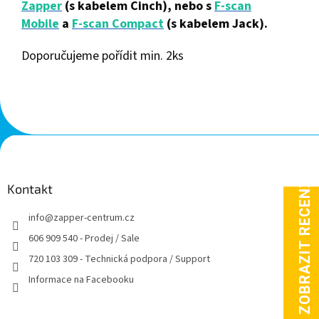
Zapper
(s
kabelem Cinch), nebo s
F-scan
Mobile
a
F-scan Compact
(s kabelem Jack).
Doporučujeme pořídit min. 2ks
Z
á
p
a
Kontakt
t
info
@
zapper-centrum.cz
í
606 909 540 - Prodej / Sale
720 103 309 - Technická podpora / Support
Informace na Facebooku