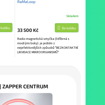
RaMaLoop
A
R
Skladem
M
M
 košíku
Do košíku
33 500 Kč
A
Radio-magnetická smyčka (Stříbrná s
modrými boky) je jedním z
nejefektivnějších způsobů "BEZKONTAKTNÍ
LIKVIDACE MIKROORGANISMŮ".
 | ZAPPER CENTRUM