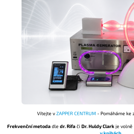
Vítejte v
ZAPPER CENTRUM
- Pomáháme ke z
Frekvenční metoda
dle
dr. Rifa
či
Dr. Huldy Clark
je volně
v knihách
.