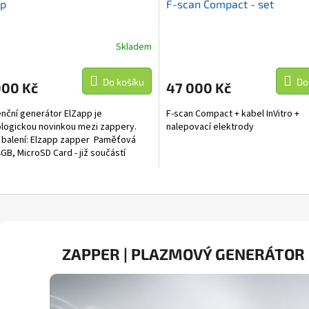
pp
F-scan Compact - set
A
A
R
R
Skladem
M
Do košíku
Do
000 Kč
47 000 Kč
A
A
nční generátor ElZapp je
F-scan Compact + kabel InVitro +
logickou novinkou mezi zappery.
nalepovací elektrody
balení: Elzapp zapper Paměťová
4GB, MicroSD Card - již součástí
Maximální...
ZAPPER | PLAZMOVÝ GENERÁTOR