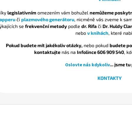
íky
legislativním
omezením vám bohužel
nemůžeme poskyt
apperu
či
plazmového generátoru
, nicméně vás zveme k sa
ýkajících se
frekvenční metody
podle
dr. Rifa
či
Dr. Huldy Cla
nebo
v knihách
, které nab
Pokud budete mít jakékoliv otázky,
nebo pokud
budete p
kontaktujte
nás na
Infolince 606 909 540
, k
Oslovte nás kdykoliv
...
jsme tu 
KONTAKTY