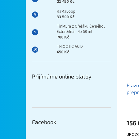
21 450 Kč
RaMaLoop
33 500 Kč
Tinktura z Ořešáku Černého,
Extra Silná - 4 x 50 ml
700 Kč
THIOCTIC ACID
650 Kč
Přijímáme online platby
Plazm
přepr
Facebook
156
UPOZO