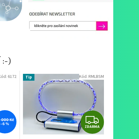
:-)
Kód:
6172
Kód:
RMLBSM
Tip
Z
 000 Kč
–6 %
ZDARMA
D