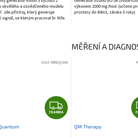
vý generátor Athon 5 vychází z
Generátor ozónu GO-2K (voda-vzd
o skvělého a osvědčeného modelu
výkonem 2000 mg/hod. (určeno pr
7. Jde přístroj, který generuje
prostory do 80m3, záruka 3 roky)
 signál, se kterým pracoval Dr. Rife.
ignál, je...
MĚŘENÍ A DIAGNO
Kód:
MINQUAN
Z
ZDARMA
Z
D
 Quantum
QM Therapy
A