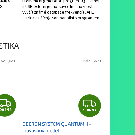
uch) s
Frekvenční generátor: program FQT Gener
o
a USB externí jednotkavčetně možnosti
využít známé databáze frekvencí (CAFL,
Clark a dalších)• Kompatibilní s programem
FQ...
STIKA
Kód:
QMT
Kód:
6673
Z
Z
DARMA
ZDARMA
D
D
OBERON SYSTEM QUANTUM II -
A
A
inovovaný model