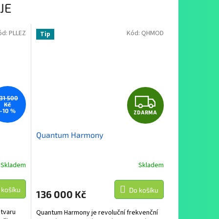
JE
ód:
PLLEZ
Kód:
QHMOD
Tip
Z
131 500
Kč
–10 %
ZDARMA
D
Quantum Harmony
A
R
Skladem
Skladem
M
M
 košíku
Do košíku
136 000 Kč
A
tvaru
Quantum Harmony je revoluční frekvenční