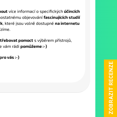
nout
více informací o specifických
účincích
mostatnému objevování
fascinujících studií
rk
, které jsou volně dostupné
na internetu
ízíme.
otřebovat pomoct
s výběrem přístrojů,
de vám rádi
pomůžeme :-)
pro vás :-)