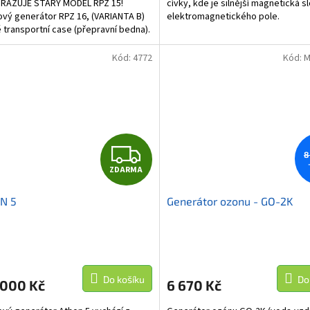
HRAZUJE STARÝ MODEL RPZ 15!
cívky, kde je silnější magnetická s
vý generátor RPZ 16, (VARIANTA B)
elektromagnetického pole.
 transportní case (přepravní bedna).
je zahrnuta...
Kód:
4772
Kód:
M
Z
8
ZDARMA
D
N 5
Generátor ozonu - GO-2K
A
R
M
Do košíku
Do
 000 Kč
6 670 Kč
A