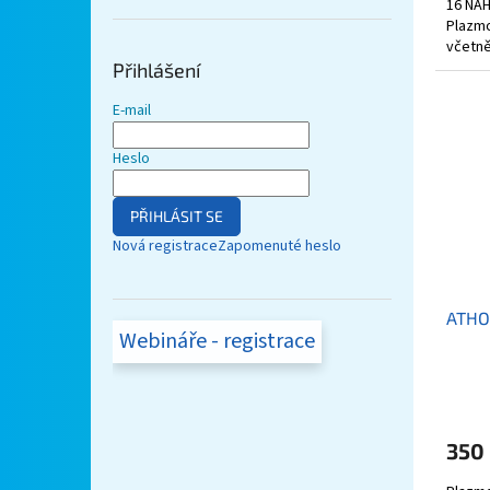
16 NA
Plazmo
včetně
V ceně 
Přihlášení
E-mail
Heslo
PŘIHLÁSIT SE
Nová registrace
Zapomenuté heslo
ATHO
Webináře - registrace
350