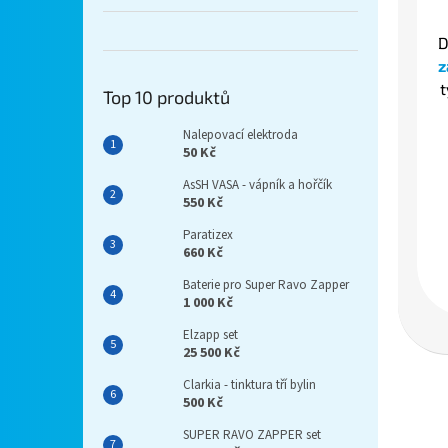
D
z
t
Top 10 produktů
Nalepovací elektroda
50 Kč
AsSH VASA - vápník a hořčík
550 Kč
Paratizex
660 Kč
Baterie pro Super Ravo Zapper
1 000 Kč
Elzapp set
25 500 Kč
Clarkia - tinktura tří bylin
500 Kč
SUPER RAVO ZAPPER set