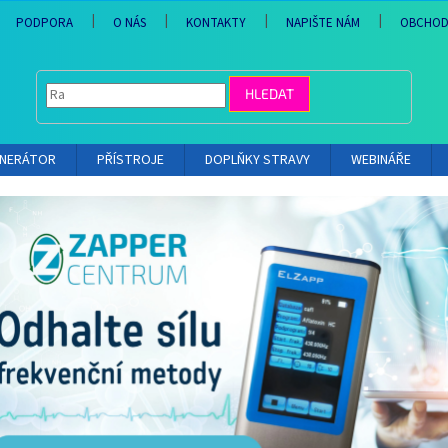
PODPORA
O NÁS
KONTAKTY
NAPIŠTE NÁM
OBCHOD
HLEDAT
ENERÁTOR
PŘÍSTROJE
DOPLŇKY STRAVY
WEBINÁŘE