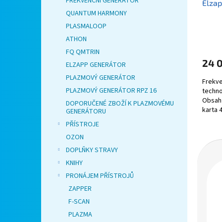
FREKVENČNÍ GENERÁTOR
Elza
QUANTUM HARMONY
PLASMALOOP
ATHON
FQ QMTRIN
24 
ELZAPP GENERÁTOR
PLAZMOVÝ GENERÁTOR
Frekve
PLAZMOVÝ GENERÁTOR RPZ 16
techno
Obsah 
DOPORUČENÉ ZBOŽÍ K PLAZMOVÉMU
karta 
GENERÁTORU
balení.
PŘÍSTROJE
OZON
DOPLŇKY STRAVY
KNIHY
PRONÁJEM PŘÍSTROJŮ
ZAPPER
F-SCAN
PLAZMA