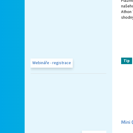
Plazmo
našeh
Athon 
shodný
Tento s
Tip
Webináře - registrace
Mini