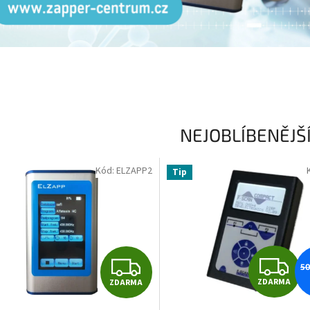
NEJOBLÍBENĚJŠÍ 
Kód:
ELZAPP2
Tip
Z
Z
50
ZDARMA
ZDARMA
D
D