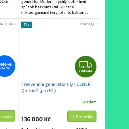
ložka
generátor. Moderní, rychlý a efektivní
způsob bezkontaktní likvidace
mikroorganismů (viry, plísně, bakterie,
paraziti)
INQUAN3
Kód:
FQT
Tip
Z
 890 Kč
–24 %
ZDARMA
D
Frekvenční generátor FQT GENER
A
Qmtrin® (pro PC)
R
Skladem
M
 košíku
Do košíku
136 000 Kč
A