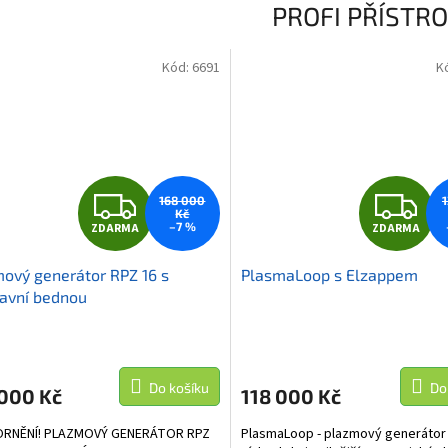
PROFI PŘÍSTRO
Kód:
6691
K
Z
Z
168 000
Kč
–7 %
ZDARMA
ZDARMA
D
D
ový generátor RPZ 16 s
PlasmaLoop s Elzappem
A
A
avní bednou
R
R
M
Do košíku
Do
 000 Kč
118 000 Kč
A
A
RNĚNÍ! PLAZMOVÝ GENERÁTOR RPZ
PlasmaLoop - plazmový generátor 