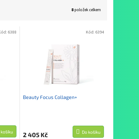
8
položek celkem
Kód:
6388
Kód:
6394
Beauty Focus Collagen+
 košíku
Do košíku
2 405 Kč