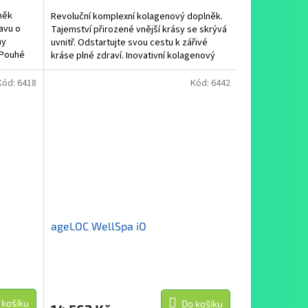
něk
Revoluční komplexní kolagenový doplněk.
ravu o
Tajemství přirozené vnější krásy se skrývá
ny
uvnitř. Odstartujte svou cestu k zářivé
. Pouhé
kráse plné zdraví. Inovativní kolagenový
doplněk...
Kód:
6418
Kód:
6442
ageLOC WellSpa iO
 košíku
Do košíku