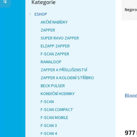
Kategorie
kategorie
Ř
n
a
Nejpro
e
ESHOP
z
l
e
AKČNÍ NABÍDKY
V
n
ZAPPER
ý
í
SUPER RAVO ZAPPER
p
p
ELZAPP ZAPPER
i
r
F-SCAN ZAPPER
s
o
RAMALOOP
p
d
r
u
ZAPPER A PŘÍSLUŠENSTVÍ
o
k
ZAPPER A KOLOIDNÍ STŘÍBRO
d
t
BECK PULSER
u
ů
KONDIČNÍ HODINKY
Blood
k
F-SCAN
t
ů
F-SCAN COMPACT
F-SCAN MOBILE
F-SCAN 3
977
F-SCAN 4