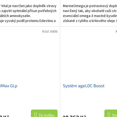
4,0
 Vital je navržen jako doplněk stravy
MarineOmega je potravinový dopl
z
m zajistit optimální přísun potřebných
navržený tak, aby obohatil vaši st
5
álních aminokyselin.
esenciální omega-3 mastné kyseli
hvězdiček.
je vysoký podíl proteinu Edestinu a
získané z rybího a krilového oleje
dvě želatinové tobolky...
Kód:
6406
hiMax GLp
Systém ageLOC Boost
Do košíku
Do