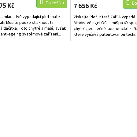
Do košíku
Do
75 Kč
7 656 Kč
u, mladistvě vypadající pleť máte
Získejte Pleť, Která Září A Vypadá
ah. Musíte pouze stisknout ta
Mladistvě ageLOC LumiSpa iO spoj
á tlačítka. Toto chytré a malé, avšak
chytré, jedinečné kosmetické zaří
 anti-ageing systémové zařízení...
které využívá patentovanou techno
účinnými produkty....
O
v
l
á
d
a
c
í
p
r
v
k
y
v
ý
p