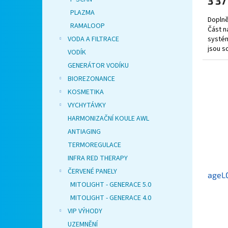
3 37
PLAZMA
Doplně
RAMALOOP
Část n
systém
VODA A FILTRACE
jsou s
VODÍK
potřeb
GENERÁTOR VODÍKU
BIOREZONANCE
KOSMETIKA
VYCHYTÁVKY
HARMONIZAČNÍ KOULE AWL
ANTIAGING
TERMOREGULACE
INFRA RED THERAPY
ČERVENÉ PANELY
ageLO
MITOLIGHT - GENERACE 5.0
MITOLIGHT - GENERACE 4.0
VIP VÝHODY
UZEMNĚNÍ