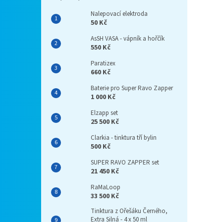
Nalepovací elektroda
50 Kč
AsSH VASA - vápník a hořčík
550 Kč
Paratizex
660 Kč
Baterie pro Super Ravo Zapper
1 000 Kč
Elzapp set
25 500 Kč
Clarkia - tinktura tří bylin
500 Kč
SUPER RAVO ZAPPER set
21 450 Kč
RaMaLoop
33 500 Kč
Tinktura z Ořešáku Černého,
Extra Silná - 4 x 50 ml