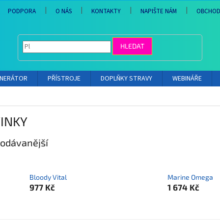
PODPORA
O NÁS
KONTAKTY
NAPIŠTE NÁM
OBCHOD
HLEDAT
ENERÁTOR
PŘÍSTROJE
DOPLŇKY STRAVY
WEBINÁŘE
INKY
odávanější
Bloody Vital
Marine Omega
977 Kč
1 674 Kč