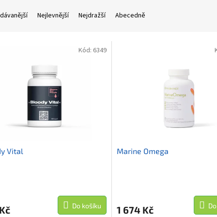
dávanější
Nejlevnější
Nejdražší
Abecedně
Kód:
6349
y Vital
Marine Omega
Průměrné
hodnocení
produktu
Do košíku
Do
 Kč
1 674 Kč
je