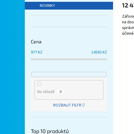
12 4
NOVINKY
Zářivo
na dos
správn
účinné
Cena
977
Kč
14563
Kč
Na skladě
0
ROZBALIT FILTR
Top 10 produktů