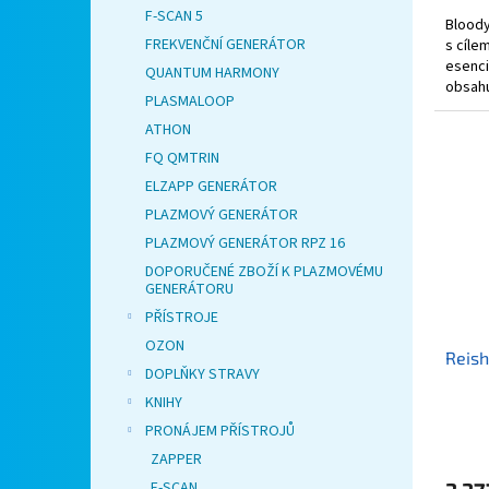
F-SCAN 5
Bloody
FREKVENČNÍ GENERÁTOR
s cíle
esenci
QUANTUM HARMONY
obsahu
PLASMALOOP
další...
ATHON
FQ QMTRIN
ELZAPP GENERÁTOR
PLAZMOVÝ GENERÁTOR
PLAZMOVÝ GENERÁTOR RPZ 16
DOPORUČENÉ ZBOŽÍ K PLAZMOVÉMU
GENERÁTORU
PŘÍSTROJE
OZON
Reis
DOPLŇKY STRAVY
KNIHY
PRONÁJEM PŘÍSTROJŮ
ZAPPER
F-SCAN