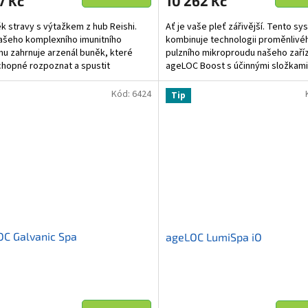
7 Kč
10 262 Kč
k stravy s výtažkem z hub Reishi.
Ať je vaše pleť zářivější. Tento s
ašeho komplexního imunitního
kombinuje technologii proměnlivé
u zahrnuje arzenál buněk, které
pulzního mikroproudu našeho zaří
chopné rozpoznat a spustit
ageLOC Boost s účinnými složkami
nou imunitní reakci na...
přípravku Activating Serum,...
Kód:
6424
Tip
C Galvanic Spa
ageLOC LumiSpa iO