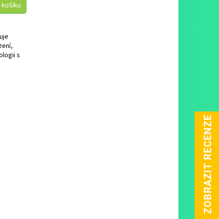
 košíku
uje
zení,
logii s