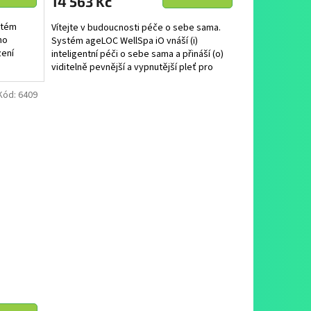
14 563 Kč
ystém
Vítejte v budoucnosti péče o sebe sama.
ho
Systém ageLOC WellSpa iO vnáší (i)
zení
inteligentní péči o sebe sama a přináší (o)
viditelně pevnější a vypnutější pleť pro
mladistvý a...
Kód:
6409