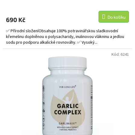
Do košíku
690 Kč
✅ Přírodní složeníObsahuje 100% potravinářskou sladkovodní
křemelinu doplněnou o polysacharidy, inulinovou vlákninu a jedlou
sodu pro podporu alkalické rovnováhy. ✅ Vysoký...
Kód:
6241