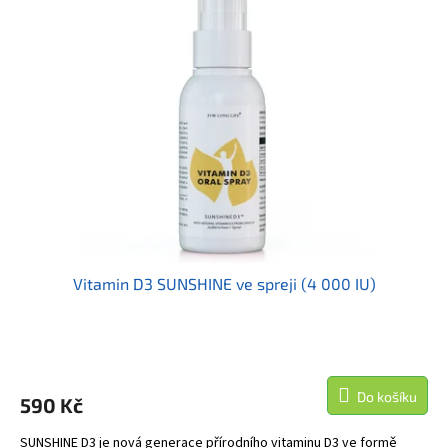
p
d
i
u
s
k
p
t
r
ů
o
d
u
k
t
ů
Vitamin D3 SUNSHINE ve spreji (4 000 IU)
Do košíku
590 Kč
SUNSHINE D3 je nová generace přírodního vitaminu D3 ve formě