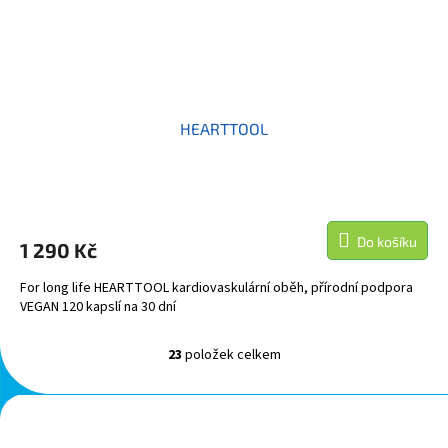
HEARTTOOL
Do košíku
1 290 Kč
For long life HEARTTOOL kardiovaskulární oběh, přírodní podpora
VEGAN 120 kapslí na 30 dní
23
položek celkem
O
v
l
Z
á
á
d
p