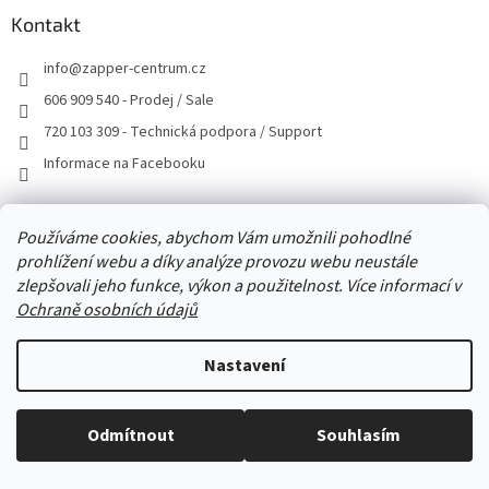
a
a
Kontakt
c
t
í
info
@
zapper-centrum.cz
í
p
r
606 909 540 - Prodej / Sale
v
720 103 309 - Technická podpora / Support
k
y
Informace na Facebooku
v
ý
p
Informace pro vás
Používáme cookies, abychom Vám umožnili pohodlné
i
s
prohlížení webu a díky analýze provozu webu neustále
PODPORA
u
zlepšovali jeho funkce, výkon a použitelnost. Více informací v
O NÁS
Ochraně osobních údajů
KONTAKTY
Napište nám
Nastavení
Obchodní podmínky
Ochrana osobních údajů
Stačí nám zavolat a zeptat se :-)
Odmítnout
Souhlasím
Provizní systém
Jsme tu pro vás -> 606 909 540