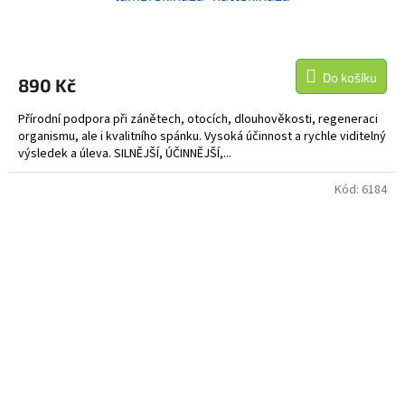
Do košíku
890 Kč
Přírodní podpora při zánětech, otocích, dlouhověkosti, regeneraci
organismu, ale i kvalitního spánku. Vysoká účinnost a rychle viditelný
výsledek a úleva. SILNĚJŠÍ, ÚČINNĚJŠÍ,...
Kód:
6184