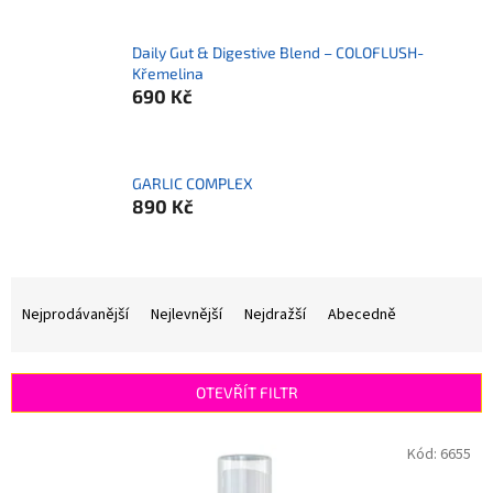
Daily Gut & Digestive Blend – COLOFLUSH-
Křemelina
690 Kč
GARLIC COMPLEX
890 Kč
Ř
a
Nejprodávanější
Nejlevnější
Nejdražší
Abecedně
z
e
n
OTEVŘÍT FILTR
í
p
V
Kód:
6655
r
ý
o