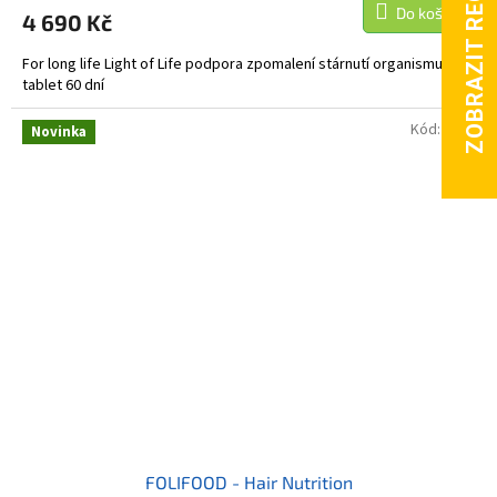
Do košíku
4 690 Kč
For long life Light of Life podpora zpomalení stárnutí organismu 120
tablet 60 dní
Kód:
6811
Novinka
FOLIFOOD - Hair Nutrition