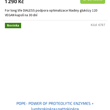
1 290 Kč
For long life DIALESS podpora optimalizace hladiny glukózy 120
VEGAN kapslí na 30 dní
Kód:
6787
Novinka
POPE- POWER OF PROTEOLYTIC ENZYMES +
lumbrokináza+nattokináza