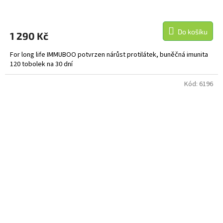
Do košíku
1 290 Kč
For long life IMMUBOO potvrzen nárůst protilátek, buněčná imunita
120 tobolek na 30 dní
Kód:
6196