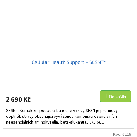
Cellular Health Support – SESN™
Do košíku
2 690 Kč
SESN – Komplexní podpora buněčné výživy SESN je prémiový
doplněk stravy obsahující vyváženou kombinaci esenciálních i
neesenciálních aminokyselin, beta-glukanů (1,3/1,6),...
Kód:
6226