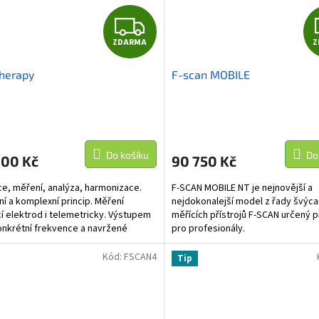
Z
ZDARMA
Z
D
herapy
F-scan MOBILE
A
R
M
Do košíku
Do
000 Kč
90 750 Kč
A
e, měření, analýza, harmonizace.
F-SCAN MOBILE NT je nejnovější a
ní a komplexní princip. Měření
nejdokonalejší model z řady švýc
 elektrod i telemetricky. Výstupem
měřících přístrojů F-SCAN určený 
onkrétní frekvence a navržené
pro profesionály.
.
Kód:
FSCAN4
Tip