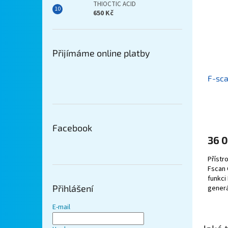
THIOCTIC ACID
650 Kč
Přijímáme online platby
F-sc
Facebook
36 
Přístro
Fscan 
funkci
Přihlášení
generá
E-mail