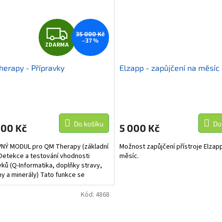
Z
35 000 Kč
–37 %
ZDARMA
D
erapy - Přípravky
Elzapp - zapůjčení na měsíc
A
R
M
Do košíku
Do
000 Kč
5 000 Kč
A
NÝ MODUL pro QM Therapy (základní
Možnost zapůjčení přístroje Elzap
 Detekce a testování vhodnosti
měsíc.
vků (Q‑Informatika, doplňky stravy,
ny a minerály) Tato funkce se
je pouze...
Kód:
4868