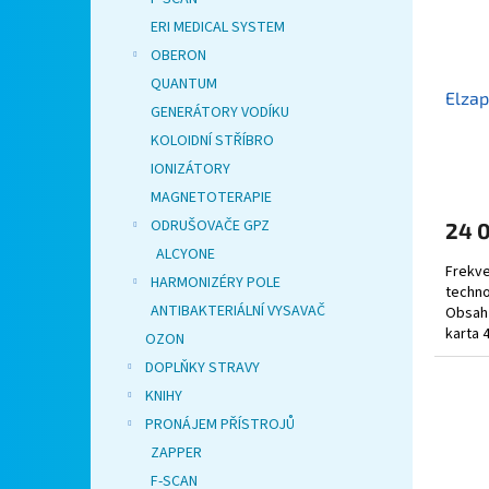
ERI MEDICAL SYSTEM
OBERON
QUANTUM
Elza
GENERÁTORY VODÍKU
KOLOIDNÍ STŘÍBRO
IONIZÁTORY
MAGNETOTERAPIE
ODRUŠOVAČE GPZ
24 
ALCYONE
Frekve
HARMONIZÉRY POLE
techno
ANTIBAKTERIÁLNÍ VYSAVAČ
Obsah 
karta 
OZON
balení.
DOPLŇKY STRAVY
KNIHY
PRONÁJEM PŘÍSTROJŮ
ZAPPER
F-SCAN