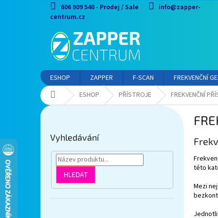
Přejít
606 909 540 - Prodej / Sale
info@zapper-
na
centrum.cz
obsah
ESHOP
ZAPPER
F-SCAN
FREKVENČNÍ G
Domů
ESHOP
PŘÍSTROJE
FREKVENČNÍ PŘ
P
FRE
o
s
Vyhledávání
Frekv
t
r
Frekvenč
a
této kat
n
HLEDAT
n
Mezi nej
í
bezkont
p
Přeskočit
Jednotli
a