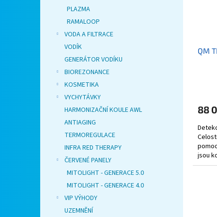
PLAZMA
RAMALOOP
VODA A FILTRACE
VODÍK
QM T
GENERÁTOR VODÍKU
BIOREZONANCE
KOSMETIKA
VYCHYTÁVKY
88 
HARMONIZAČNÍ KOULE AWL
ANTIAGING
Detekc
TERMOREGULACE
Celost
pomocí
INFRA RED THERAPY
jsou k
ČERVENÉ PANELY
dávky..
MITOLIGHT - GENERACE 5.0
MITOLIGHT - GENERACE 4.0
VIP VÝHODY
UZEMNĚNÍ