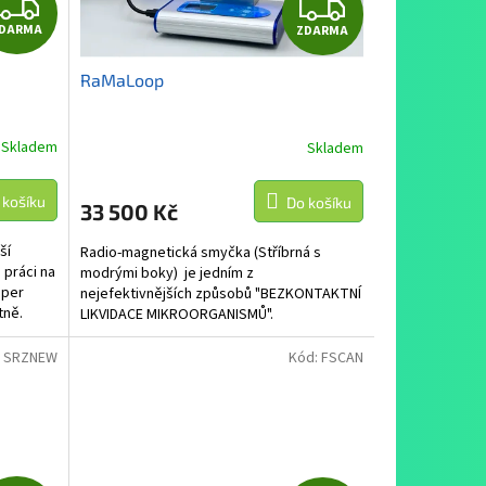
Z
Z
DARMA
ZDARMA
D
D
RaMaLoop
A
A
R
R
Skladem
Skladem
M
M
 košíku
Do košíku
33 500 Kč
A
A
ší
Radio-magnetická smyčka (Stříbrná s
 práci na
modrými boky) je jedním z
uper
nejefektivnějších způsobů "BEZKONTAKTNÍ
tně.
LIKVIDACE MIKROORGANISMŮ".
:
SRZNEW
Kód:
FSCAN