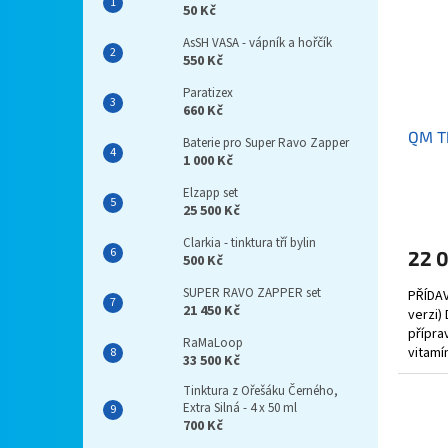
50 Kč
AsSH VASA - vápník a hořčík
550 Kč
Paratizex
660 Kč
QM Th
Baterie pro Super Ravo Zapper
1 000 Kč
Elzapp set
25 500 Kč
Clarkia - tinktura tří bylin
22 
500 Kč
SUPER RAVO ZAPPER set
PŘÍDAV
21 450 Kč
verzi)
přípra
RaMaLoop
vitamí
33 500 Kč
dokupu
Tinktura z Ořešáku Černého,
Extra Silná - 4 x 50 ml
700 Kč