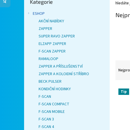
Kategorie
kategorie
hledáte 
n
e
ESHOP
Nejpr
l
AKČNÍ NABÍDKY
ZAPPER
SUPER RAVO ZAPPER
ELZAPP ZAPPER
F-SCAN ZAPPER
RAMALOOP
Ř
ZAPPER A PŘÍSLUŠENSTVÍ
a
Nejpro
ZAPPER A KOLOIDNÍ STŘÍBRO
z
BECK PULSER
e
V
n
KONDIČNÍ HODINKY
Tip
ý
í
F-SCAN
p
p
F-SCAN COMPACT
i
r
F-SCAN MOBILE
s
o
F-SCAN 3
p
d
r
u
F-SCAN 4