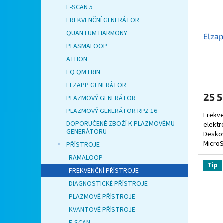
o
k
F-SCAN 5
d
t
FREKVENČNÍ GENERÁTOR
u
ů
QUANTUM HARMONY
Elzap
k
PLASMALOOP
t
ů
ATHON
FQ QMTRIN
ELZAPP GENERÁTOR
25 
PLAZMOVÝ GENERÁTOR
PLAZMOVÝ GENERÁTOR RPZ 16
Frekve
DOPORUČENÉ ZBOŽÍ K PLAZMOVÉMU
elektr
GENERÁTORU
Deskov
MicroS
PŘÍSTROJE
balení.
RAMALOOP
Tip
FREKVENČNÍ PŘÍSTROJE
DIAGNOSTICKÉ PŘÍSTROJE
PLAZMOVÉ PŘÍSTROJE
KVANTOVÉ PŘÍSTROJE
F-SCAN