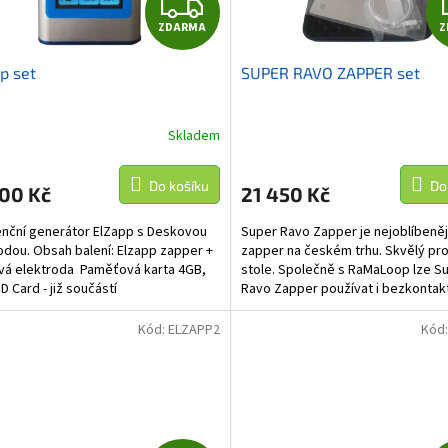
Z
ZDARMA
Z
D
p set
SUPER RAVO ZAPPER set
A
R
Skladem
M
Do košíku
Do
500 Kč
21 450 Kč
A
nční generátor ElZapp s Deskovou
Super Ravo Zapper je nejoblíbeněj
odou. Obsah balení: Elzapp zapper +
zapper na českém trhu. Skvělý pro
á elektroda Paměťová karta 4GB,
stole. Společně s RaMaLoop lze S
D Card - již součástí
Ravo Zapper používat i bezkontak
Maximální...
UPOZORNĚNÍ pro...
Kód:
ELZAPP2
Kód