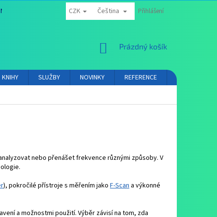
CZK
Čeština
NÍ PODMÍNKY
OCHRANA OSOBNÍCH ÚDAJŮ
Přihlášení
PROVIZNÍ SYSTÉM
NÁKUPNÍ
Prázdný košík
KOŠÍK
KNIHY
SLUŽBY
NOVINKY
REFERENCE
VIDEA
K
t, analyzovat nebo přenášet frekvence různými způsoby. V
ologie.
er
), pokročilé přístroje s měřením jako
F-Scan
a výkonné
vení a možnostmi použití. Výběr závisí na tom, zda