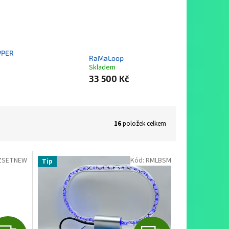
PPER
RaMaLoop
Skladem
33 500 Kč
16
položek celkem
ZSETNEW
Kód:
RMLBSM
Tip