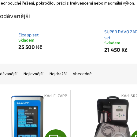
jednoduché řešení, pokročilou práci s frekvencemi nebo maximální výkon.
odávanější
SUPER RAVO ZA
Elzapp set
set
Skladem
Skladem
25 500 Kč
21 450 Kč
dávanější
Nejlevnější
Nejdražší
Abecedně
Kód:
ELZAPP
Kód:
SR