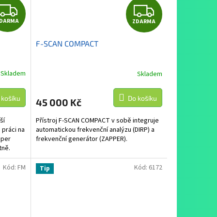
Z
Z
DARMA
ZDARMA
D
D
F-SCAN COMPACT
A
A
R
R
Skladem
Skladem
M
M
 košíku
Do košíku
45 000 Kč
A
A
ší
Přístroj F-SCAN COMPACT v sobě integruje
 práci na
automatickou frekvenční analýzu (DIRP) a
uper
frekvenční generátor (ZAPPER).
tně.
Kód:
FM
Kód:
6172
Tip