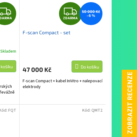
Z
Z
50 000 Kč
–6 %
DARMA
ZDARMA
D
D
F-scan Compact - set
A
A
R
R
Skladem
M
M
 košíku
Do košíku
47 000 Kč
A
A
F-scan Compact + kabel InVitro + nalepovací
arských
elektrody
převážně
Kód:
FQT
Kód:
QMT2