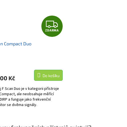
Z
ZDARMA
D
an Compact Duo
A
R
M
Do košíku
000 Kč
A
j F Scan Duo je v kategorii přístroje
Compact, ale neobsahuje měřící
 DIRP a funguje jako frekvenční
tor se dvěma signály.
O
v