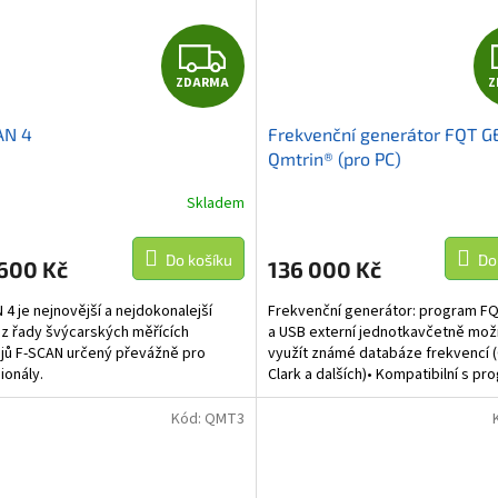
Z
ZDARMA
Z
D
AN 4
Frekvenční generátor FQT 
A
Qmtrin® (pro PC)
R
Skladem
rné
cení
M
ktu
Do košíku
Do
 600 Kč
136 000 Kč
A
 4 je nejnovější a nejdokonalejší
Frekvenční generátor: program F
z řady švýcarských měřících
a USB externí jednotkavčetně mož
ojů F-SCAN určený převážně pro
využít známé databáze frekvencí 
ček.
ionály.
Clark a dalších)• Kompatibilní s p
FQ...
Kód:
QMT3