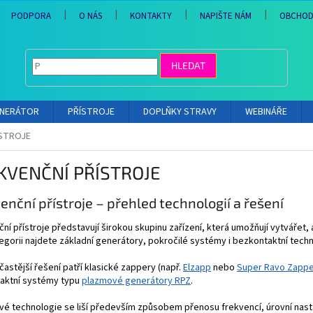
PODPORA
O NÁS
KONTAKTY
NAPIŠTE NÁM
OBCHOD
HLEDAT
ENERÁTOR
PŘÍSTROJE
DOPLŇKY STRAVY
WEBINÁŘE
ÍSTROJE
KVENČNÍ PŘÍSTROJE
enční přístroje – přehled technologií a řešení
ní přístroje představují širokou skupinu zařízení, která umožňují vytváře
egorii najdete základní generátory, pokročilé systémy i bezkontaktní techn
častější řešení patří klasické zappery (např.
Elzapp
nebo
Super Ravo Zapp
aktní systémy typu
plazmové generátory RPZ
.
vé technologie se liší především způsobem přenosu frekvencí, úrovní nasta