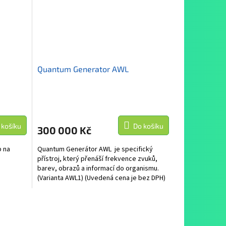
Quantum Generator AWL
 košíku
Do košíku
300 000 Kč
p na
Quantum Generátor AWL je specifický
přístroj, který přenáší frekvence zvuků,
barev, obrazů a informací do organismu.
(Varianta AWL1) (Uvedená cena je bez DPH)