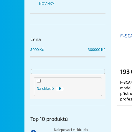
NOVINKY
F-SC
Cena
5000
Kč
300000
Kč
Průmě
hodno
produ
193
je
5,0
F-SCAN
z
model 
5
Na skladě
9
přístr
hvězdi
profes
Top 10 produktů
Nalepovací elektroda