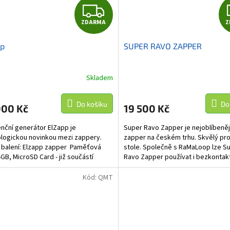
Z
ZDARMA
Z
D
pp
SUPER RAVO ZAPPER
A
R
Skladem
Průměrné
hodnocení
M
produktu
Do košíku
Do
000 Kč
19 500 Kč
je
A
5,0
nční generátor ElZapp je
Super Ravo Zapper je nejoblíbeněj
z
logickou novinkou mezi zappery.
zapper na českém trhu. Skvělý pro
5
balení: Elzapp zapper Paměťová
stole. Společně s RaMaLoop lze S
hvězdiček.
4GB, MicroSD Card - již součástí
Ravo Zapper používat i bezkontak
Maximální...
UPOZORNĚNÍ pro...
Kód:
QMT