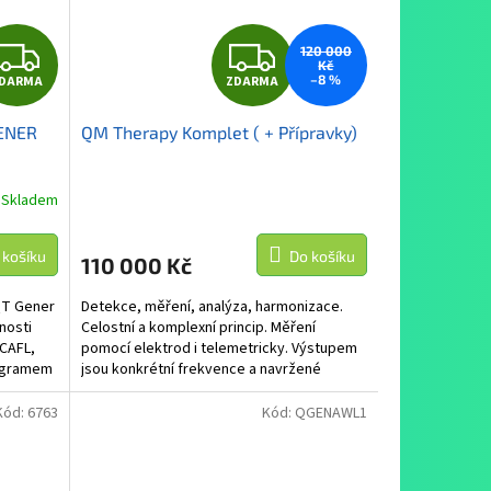
Z
Z
120 000
Kč
–8 %
DARMA
ZDARMA
D
D
GENER
QM Therapy Komplet ( + Přípravky)
A
A
R
R
Skladem
M
M
 košíku
Do košíku
110 000 Kč
A
A
QT Gener
Detekce, měření, analýza, harmonizace.
nosti
Celostní a komplexní princip. Měření
(CAFL,
pomocí elektrod i telemetricky. Výstupem
rogramem
jsou konkrétní frekvence a navržené
dávky...
Kód:
6763
Kód:
QGENAWL1