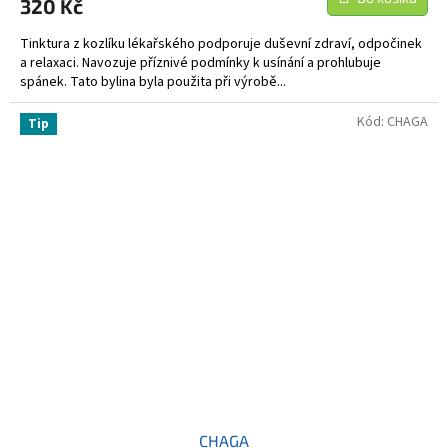
320 Kč
Tinktura z kozlíku lékařského podporuje duševní zdraví, odpočinek
a relaxaci. Navozuje příznivé podmínky k usínání a prohlubuje
spánek. Tato bylina byla použita při výrobě...
Kód:
CHAGA
Tip
CHAGA