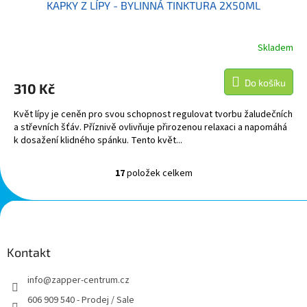
KAPKY Z LÍPY - BYLINNÁ TINKTURA 2X50ML
Skladem
Do košíku
310 Kč
Květ lípy je ceněn pro svou schopnost regulovat tvorbu žaludečních
a střevních šťáv. Příznivě ovlivňuje přirozenou relaxaci a napomáhá
k dosažení klidného spánku. Tento květ...
17
položek celkem
O
v
l
Z
á
á
d
p
a
a
Kontakt
c
t
í
info
@
zapper-centrum.cz
í
p
r
606 909 540 - Prodej / Sale