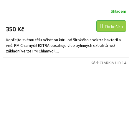
Skladem
Do košíku
350 Kč
Dopřejte svému tělu očistnou kúru od širokého spektra bakterií a
virů. PM Chlamydil EXTRA obsahuje více bylinných extraktů než
základní verze PM Chlamydil....
Kód:
CLARKIA-UID-14