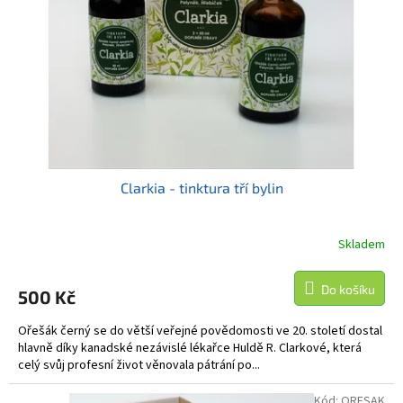
t
r
ů
o
d
u
k
t
ů
Clarkia - tinktura tří bylin
Skladem
Do košíku
500 Kč
Ořešák černý se do větší veřejné povědomosti ve 20. století dostal
hlavně díky kanadské nezávislé lékařce Huldě R. Clarkové, která
celý svůj profesní život věnovala pátrání po...
Kód:
ORESAK