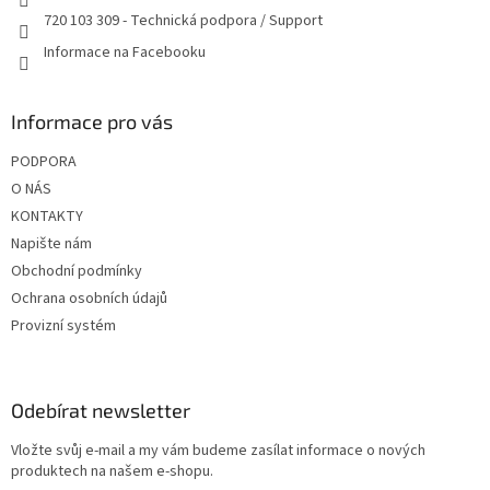
v
720 103 309 - Technická podpora / Support
k
y
Informace na Facebooku
v
ý
p
Informace pro vás
i
s
PODPORA
u
O NÁS
KONTAKTY
Napište nám
Obchodní podmínky
Ochrana osobních údajů
Provizní systém
Odebírat newsletter
Vložte svůj e-mail a my vám budeme zasílat informace o nových
produktech na našem e-shopu.