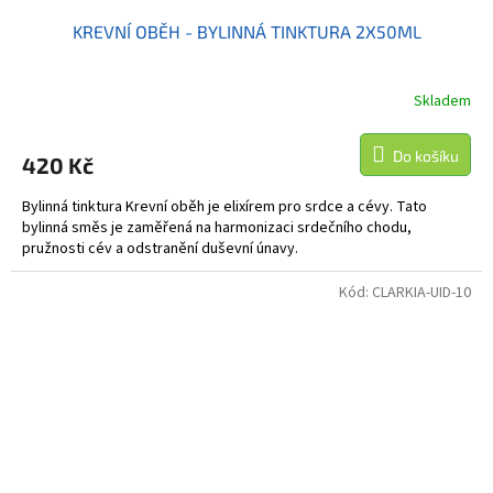
KREVNÍ OBĚH - BYLINNÁ TINKTURA 2X50ML
Skladem
Do košíku
420 Kč
Bylinná tinktura Krevní oběh je elixírem pro srdce a cévy. Tato
bylinná směs je zaměřená na harmonizaci srdečního chodu,
pružnosti cév a odstranění duševní únavy.
Kód:
CLARKIA-UID-10