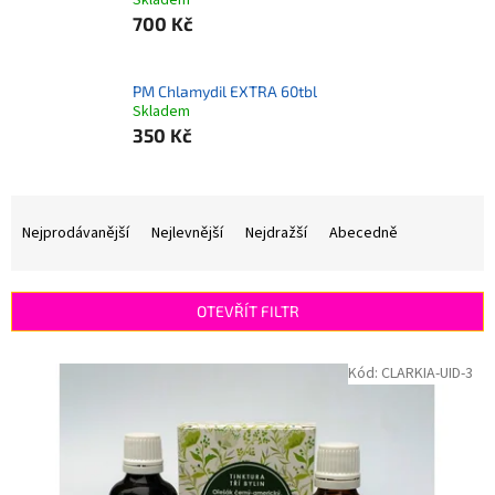
Skladem
700 Kč
PM Chlamydil EXTRA 60tbl
Skladem
350 Kč
Ř
a
Nejprodávanější
Nejlevnější
Nejdražší
Abecedně
z
e
n
OTEVŘÍT FILTR
í
p
V
Kód:
CLARKIA-UID-3
r
ý
o
p
d
i
u
s
k
p