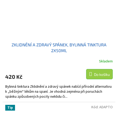
ZKLIDNĚNÍ A ZDRAVÝ SPÁNEK, BYLINNÁ TINKTURA
2X50ML
Skladem
Do košíku
420 Kč
Bylinná tinktura Zklidnění a zdravý spánek nabízí přírodní alternativu
k „běžným“ lékům na spaní. Je vhodná zejména při poruchách
spánku způsobených pocity neklidu či...
Kód:
ADAPTO
Tip