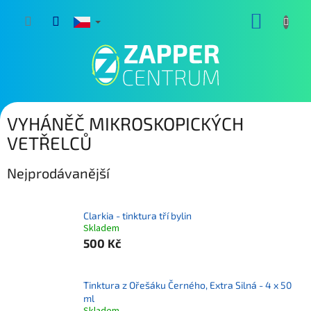
Přejít
NÁKUP
na
obsah
KOŠÍK
VYHÁNĚČ MIKROSKOPICKÝCH
VETŘELCŮ
Nejprodávanější
Clarkia - tinktura tří bylin
Skladem
500 Kč
Tinktura z Ořešáku Černého, Extra Silná - 4 x 50
ml