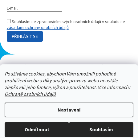
E-mail
Souhlasím se zpracováním svých osobních údajů v souladu se
zásadami ochrany osobních údajů
PŘIHLÁSIT SE
Plazmový generátor.cz
Heureka - hodnocení
Solárne panely.sk
Parasite zapper
Používáme cookies, abychom Vám umožnili pohodlné
prohlížení webu a díky analýze provozu webu neustále
zlepšovali jeho funkce, výkon a použitelnost. Více informací v
Ochraně osobních údajů
Nastavení
Stačí nám zavolat a zeptat se :-)
Odmítnout
Souhlasím
Copyright 2026
ZAPPER-CENTRUM.cz
. Všechna práva vyhrazena.
Jsme tu pro vás -> 606 909 540