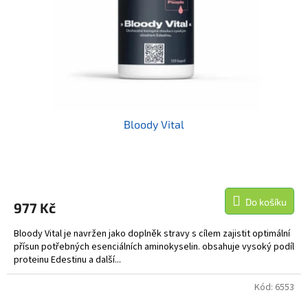
o
d
u
k
t
ů
Bloody Vital
Do košíku
977 Kč
Bloody Vital je navržen jako doplněk stravy s cílem zajistit optimální
přísun potřebných esenciálních aminokyselin. obsahuje vysoký podíl
proteinu Edestinu a další...
Kód:
6553