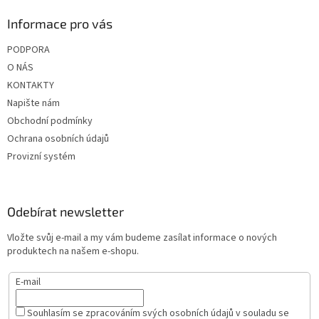
ý
p
Informace pro vás
i
s
PODPORA
u
O NÁS
KONTAKTY
Napište nám
Obchodní podmínky
Ochrana osobních údajů
Provizní systém
Odebírat newsletter
Vložte svůj e-mail a my vám budeme zasílat informace o nových
produktech na našem e-shopu.
E-mail
Souhlasím se zpracováním svých osobních údajů v souladu se