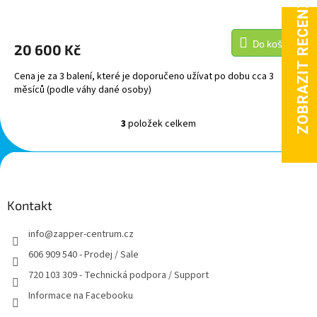
Do košíku
20 600 Kč
Cena je za 3 balení, které je doporučeno užívat po dobu cca 3
měsíců (podle váhy dané osoby)
3
položek celkem
O
v
l
Z
á
á
d
p
a
a
Kontakt
c
t
í
info
@
zapper-centrum.cz
í
p
r
606 909 540 - Prodej / Sale
v
720 103 309 - Technická podpora / Support
k
y
Informace na Facebooku
v