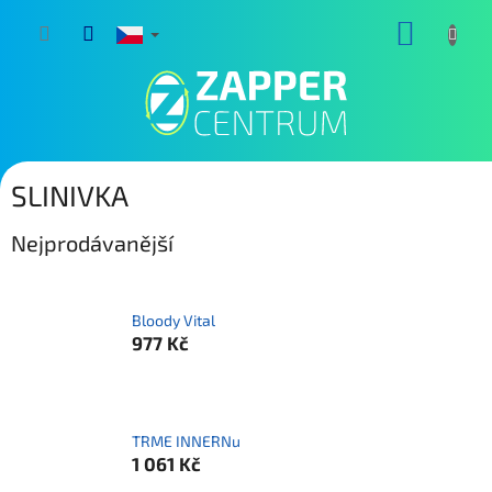
Přejít
NÁKUP
na
obsah
KOŠÍK
SLINIVKA
Nejprodávanější
Bloody Vital
977 Kč
TRME INNERNu
1 061 Kč