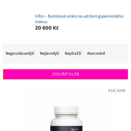
InTon - Bylinková směs na udržení glykemického
indexu
20 600 Kč
Ř
a
Nejprodávanější
Nejlevnější
Nejdražší
Abecedně
z
e
n
OTEVŘÍT FILTR
í
p
V
Kód:
6349
r
ý
o
p
d
i
u
s
k
p
t
r
ů