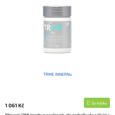
TRME INNERNu
Do košíku
1 061 Kč
Přípravek TRME InnerNu je navržen tak, aby podpořil vaše zažívání a