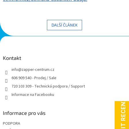
DALŠÍ ČLÁNEK
Z
á
p
a
Kontakt
t
info
@
zapper-centrum.cz
í
606 909 540 - Prodej / Sale
720 103 309 - Technická podpora / Support
Informace na Facebooku
Informace pro vás
PODPORA