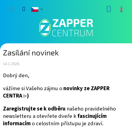
Přejít
NÁKUP
na
obsah
KOŠÍK
Zasílání novinek
14.1.2026
Dobrý den,
vážíme si Vašeho zájmu o
novinky
ze ZAPPER
CENTRA :-)
Zaregistrujte se k odběru
našeho pravidelného
newsletteru a otevřete dveře k
fascinujícím
informacím
o celostním přístupu je zdraví.