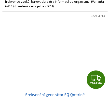
frekvence zvuků, barev, obrazů a informací do organismu. (Varianta
AWL1) (Uvedená cena je bez DPH)
Kód:
4714
Z
ZDARMA
D
Frekvenční generátor FQ Qmtrin®
A
R