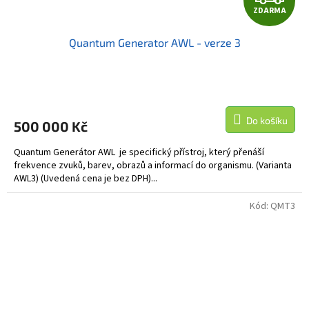
ZDARMA
D
Quantum Generator AWL - verze 3
A
R
M
Do košíku
500 000 Kč
A
Quantum Generátor AWL je specifický přístroj, který přenáší
frekvence zvuků, barev, obrazů a informací do organismu. (Varianta
AWL3) (Uvedená cena je bez DPH)...
Kód:
QMT3