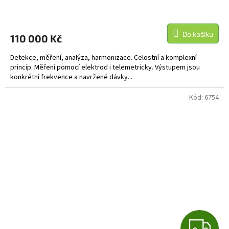
R
M
Do košíku
110 000 Kč
A
Detekce, měření, analýza, harmonizace. Celostní a komplexní
princip. Měření pomocí elektrod i telemetricky. Výstupem jsou
konkrétní frekvence a navržené dávky...
Kód:
6754
Z