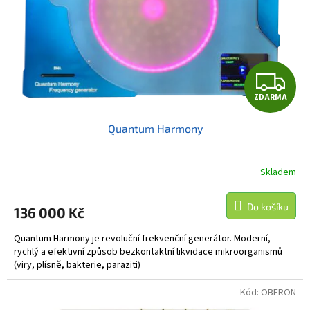
Z
ZDARMA
D
Quantum Harmony
A
R
Skladem
M
Do košíku
136 000 Kč
A
Quantum Harmony je revoluční frekvenční generátor. Moderní,
rychlý a efektivní způsob bezkontaktní likvidace mikroorganismů
(viry, plísně, bakterie, paraziti)
Kód:
OBERON