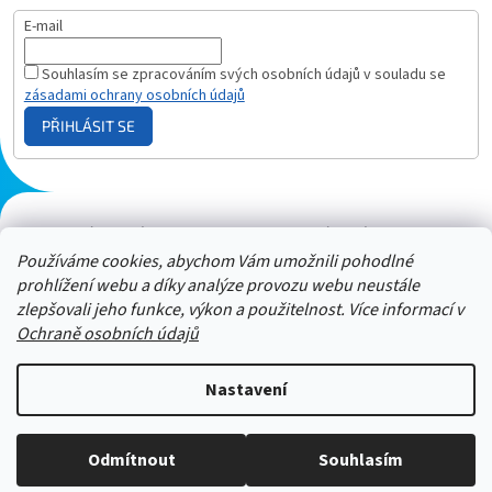
E-mail
Souhlasím se zpracováním svých osobních údajů v souladu se
zásadami ochrany osobních údajů
PŘIHLÁSIT SE
Plazmový generátor.cz
Heureka - hodnocení
Solárne panely.sk
Parasite zapper
Používáme cookies, abychom Vám umožnili pohodlné
prohlížení webu a díky analýze provozu webu neustále
zlepšovali jeho funkce, výkon a použitelnost. Více informací v
Ochraně osobních údajů
Nastavení
Stačí nám zavolat a zeptat se :-)
Odmítnout
Souhlasím
Copyright 2026
ZAPPER-CENTRUM.cz
. Všechna práva vyhrazena.
Jsme tu pro vás -> 606 909 540