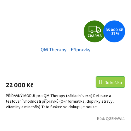
Z
35 000 Kč
–37 %
ZDARMA
D
QM Therapy - Přípravky
A
R
M
Do košíku
22 000 Kč
A
PŘÍDAVNÝ MODUL pro QM Therapy (základní verzi) Detekce a
testování vhodnosti přípravků (Q‑Informatika, doplňky stravy,
vitamíny a minerály) Tato funkce se dokupuje pouze...
Kód:
QGENAWL1