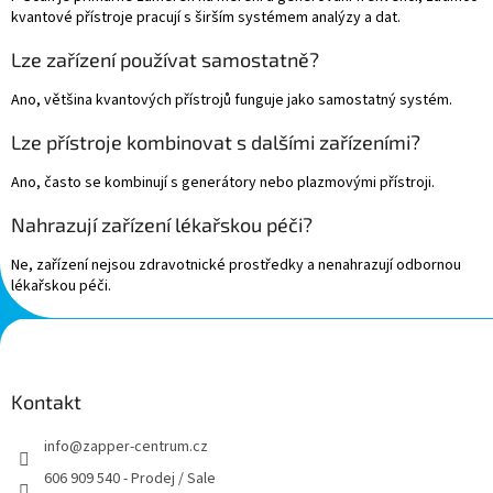
kvantové přístroje pracují s širším systémem analýzy a dat.
Lze zařízení používat samostatně?
Ano, většina kvantových přístrojů funguje jako samostatný systém.
Lze přístroje kombinovat s dalšími zařízeními?
Ano, často se kombinují s generátory nebo plazmovými přístroji.
Nahrazují zařízení lékařskou péči?
Ne, zařízení nejsou zdravotnické prostředky a nenahrazují odbornou
lékařskou péči.
Z
á
p
a
Kontakt
t
info
@
zapper-centrum.cz
í
606 909 540 - Prodej / Sale