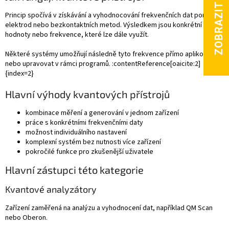
ý
p
Princip spočívá v získávání a vyhodnocování frekvenčních dat pomocí
i
elektrod nebo bezkontaktních metod. Výsledkem jsou konkrétní
s
hodnoty nebo frekvence, které lze dále využít.
u
Některé systémy umožňují následně tyto frekvence přímo aplikovat
nebo upravovat v rámci programů. :contentReference[oaicite:2]
{index=2}
Hlavní výhody kvantových přístrojů
kombinace měření a generování v jednom zařízení
práce s konkrétními frekvenčními daty
možnost individuálního nastavení
komplexní systém bez nutnosti více zařízení
pokročilé funkce pro zkušenější uživatele
Hlavní zástupci této kategorie
Kvantové analyzátory
Zařízení zaměřená na analýzu a vyhodnocení dat, například QM Scan
nebo Oberon.