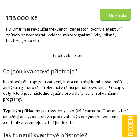
M
Do košíku
136 000 Kč
A
FQ Qmtrim je revoluční frekvenční generátor. Rychlý a efektivní
způsob bezkontaktní likvidace mikroorganismů (viry, plísně,
bakterie, paraziti)...
8
položek celkem
O
v
l
Co jsou kvantové přístroje?
á
d
Kvantové přístroje jsou zařízení, která umožňují kombinovat měření,
a
analýzu a generování frekvencí v rámci jednoho systému. Pracují s
c
daty, která jsou následně využita pro další práci s frekvenčními
í
programy.
p
r
Typickým příkladem jsou systémy jako QM Scan nebo Oberon, které
v
umožňují analyzovat stav a pracovat s výslednými frekvencemi.
k
:contentReference[oaicite:1]{index=1}
y
v
Jak fungují kvantové přístroje?