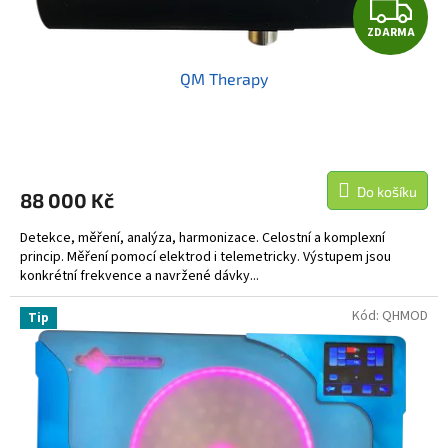
Z
ů
ZDARMA
D
QM Therapy
A
R
M
Do košíku
88 000 Kč
A
Detekce, měření, analýza, harmonizace. Celostní a komplexní
princip. Měření pomocí elektrod i telemetricky. Výstupem jsou
konkrétní frekvence a navržené dávky...
Kód:
QHMOD
Tip