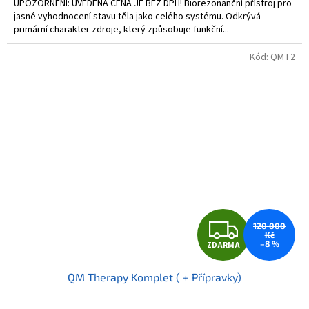
UPOZORNĚNÍ: UVEDENÁ CENA JE BEZ DPH! Biorezonanční přístroj pro
jasné vyhodnocení stavu těla jako celého systému. Odkrývá
primární charakter zdroje, který způsobuje funkční...
Kód:
QMT2
Z
120 000
Kč
–8 %
ZDARMA
D
QM Therapy Komplet ( + Přípravky)
A