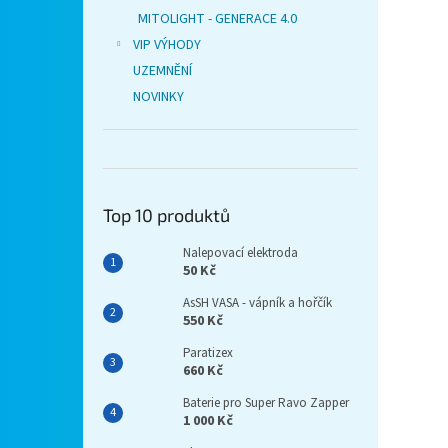
MITOLIGHT - GENERACE 4.0
VIP VÝHODY
UZEMNĚNÍ
NOVINKY
Top 10 produktů
Nalepovací elektroda
50 Kč
AsSH VASA - vápník a hořčík
550 Kč
Paratizex
660 Kč
Baterie pro Super Ravo Zapper
1 000 Kč