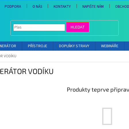
PODPORA
O NÁS
KONTAKTY
NAPIŠTE NÁM
OBCHOD
HLEDAT
ENERÁTOR
PŘÍSTROJE
DOPLŇKY STRAVY
WEBINÁŘE
R VODÍKU
ERÁTOR VODÍKU
Produkty teprve připra