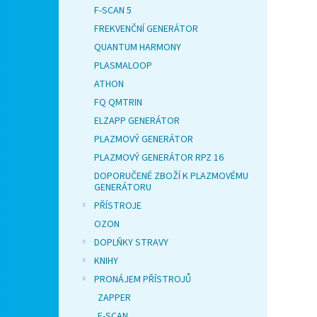
F-SCAN 5
FREKVENČNÍ GENERÁTOR
QUANTUM HARMONY
PLASMALOOP
ATHON
FQ QMTRIN
ELZAPP GENERÁTOR
PLAZMOVÝ GENERÁTOR
PLAZMOVÝ GENERÁTOR RPZ 16
DOPORUČENÉ ZBOŽÍ K PLAZMOVÉMU
GENERÁTORU
PŘÍSTROJE
OZON
DOPLŇKY STRAVY
KNIHY
PRONÁJEM PŘÍSTROJŮ
ZAPPER
F-SCAN