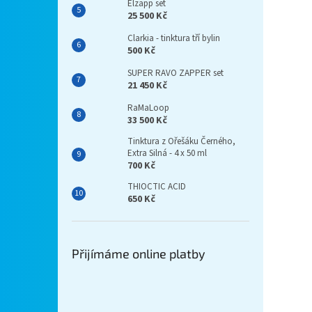
Elzapp set
25 500 Kč
Clarkia - tinktura tří bylin
500 Kč
SUPER RAVO ZAPPER set
21 450 Kč
RaMaLoop
33 500 Kč
Tinktura z Ořešáku Černého,
Extra Silná - 4 x 50 ml
700 Kč
THIOCTIC ACID
650 Kč
Přijímáme online platby