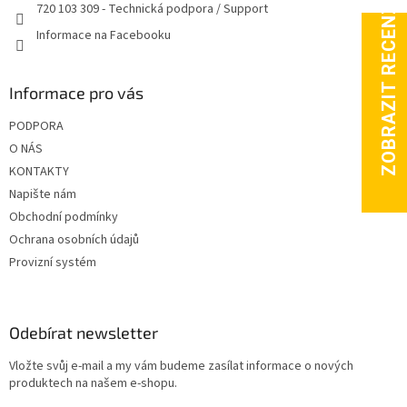
720 103 309 - Technická podpora / Support
k
y
Informace na Facebooku
v
ý
p
Informace pro vás
i
s
PODPORA
u
O NÁS
KONTAKTY
Napište nám
Obchodní podmínky
Ochrana osobních údajů
Provizní systém
Odebírat newsletter
Vložte svůj e-mail a my vám budeme zasílat informace o nových
produktech na našem e-shopu.