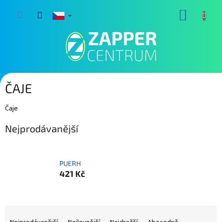
Přejít
NÁKUP
na
obsah
KOŠÍK
ČAJE
Čaje
Nejprodávanější
PUERH
421 Kč
Ř
a