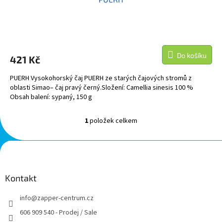
Do košíku
421 Kč
PUERH Vysokohorský čaj PUERH ze starých čajových stromů z
oblasti Simao– čaj pravý černý.Složení: Camellia sinesis 100 %
Obsah balení: sypaný, 150 g
1
položek celkem
O
v
l
Z
á
á
d
p
a
a
Kontakt
c
t
í
info
@
zapper-centrum.cz
í
p
r
606 909 540 - Prodej / Sale
v