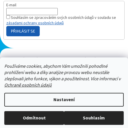
E-mail
Souhlasím se zpracováním svých osobních údajů v souladu se
zásadami ochrany osobních údajů
PŘIHLÁSIT SE
Plazmový generátor.cz
Heureka - hodnocení
Solárne panely.sk
Parasite zapper
Používáme cookies, abychom Vám umožnili pohodlné
prohlížení webu a díky analýze provozu webu neustále
zlepšovali jeho funkce, výkon a použitelnost. Více informací v
Ochraně osobních údajů
Nastavení
Stačí nám zavolat a zeptat se :-)
Odmítnout
Souhlasím
Copyright 2026
ZAPPER-CENTRUM.cz
. Všechna práva vyhrazena.
Jsme tu pro vás -> 606 909 540