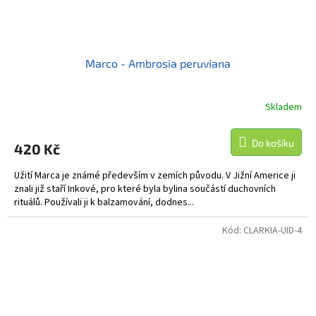
Marco - Ambrosia peruviana
Skladem
Do košíku
420 Kč
Užití Marca je známé především v zemích původu. V Jižní Americe ji
znali již staří Inkové, pro které byla bylina součástí duchovních
rituálů. Používali ji k balzamování, dodnes...
Kód:
CLARKIA-UID-4