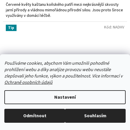
Červené květy kaštanu koňského patří mezi nejkrásnější skvosty
jarní přírody a vládnou mimořádnou přírodní silou. Jsou proto široce
využívány v domácí léčbě.
Kód:
NADHV
Tip
Používáme cookies, abychom Vám umožnili pohodlné
prohlížení webu a díky analýze provozu webu neustále
zlepšovali jeho funkce, výkon a použitelnost. Více informací v
Ochraně osobních údajů
Nastavení
Stačí nám zavolat a zeptat se :-)
Odmítnout
Souhlasím
NADH VITAL
Jsme tu pro vás -> 606 909 540