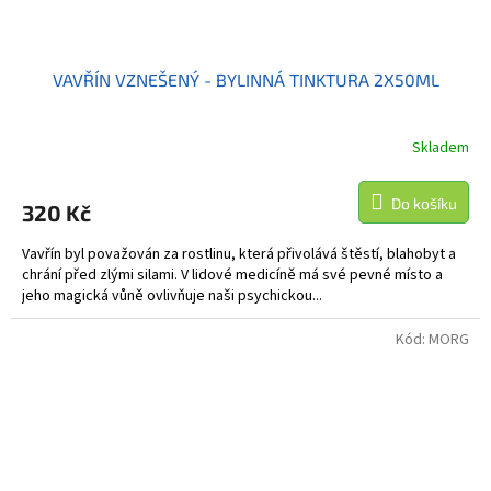
VAVŘÍN VZNEŠENÝ - BYLINNÁ TINKTURA 2X50ML
Skladem
Do košíku
320 Kč
Vavřín byl považován za rostlinu, která přivolává štěstí, blahobyt a
chrání před zlými silami. V lidové medicíně má své pevné místo a
jeho magická vůně ovlivňuje naši psychickou...
Kód:
MORG