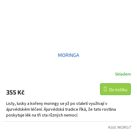
MORINGA
Skladem
Do košíku
355 Kč
Listy, lusky a kořeny moringy se již po staletí využívají v
ájurvédském léčení. Ájurvédská tradice říká, že tato rostlina
poskytuje lék na tři sta různých nemocí.
Kód:
MORG7