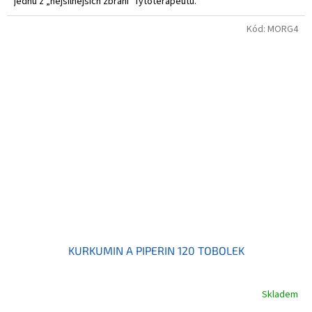
jednu z „nejsilnějších zbraní“ fytoterapeutů.
Kód:
MORG4
KURKUMIN A PIPERIN 120 TOBOLEK
Skladem