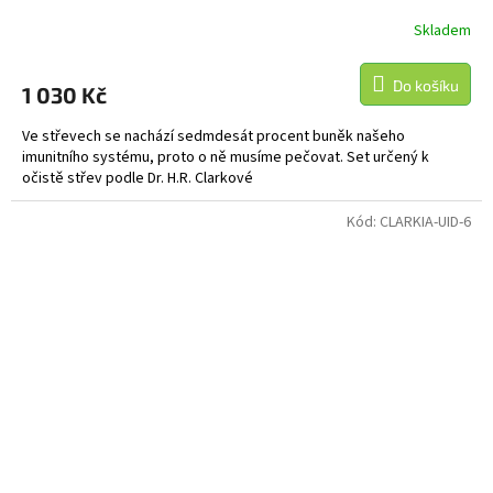
Skladem
Do košíku
1 030 Kč
Ve střevech se nachází sedmdesát procent buněk našeho
imunitního systému, proto o ně musíme pečovat. Set určený k
očistě střev podle Dr. H.R. Clarkové
Kód:
CLARKIA-UID-6