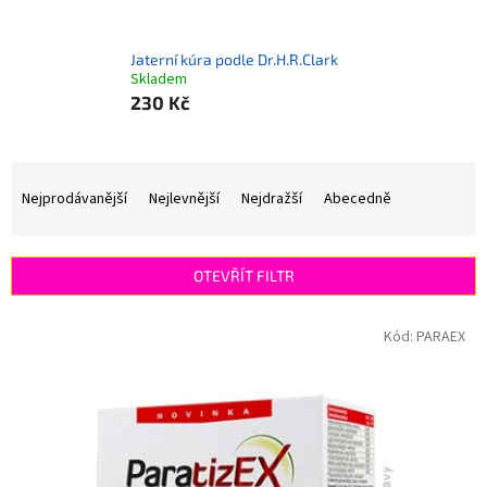
Jaterní kúra podle Dr.H.R.Clark
Skladem
230 Kč
Ř
a
Nejprodávanější
Nejlevnější
Nejdražší
Abecedně
z
e
n
OTEVŘÍT FILTR
í
p
V
Kód:
PARAEX
r
ý
o
p
d
i
u
s
k
p
t
r
ů