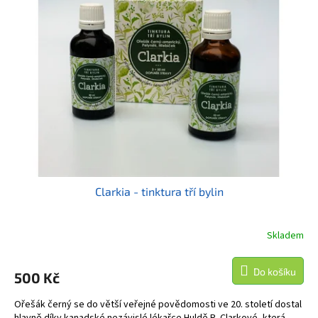
Clarkia - tinktura tří bylin
Skladem
Do košíku
500 Kč
Ořešák černý se do větší veřejné povědomosti ve 20. století dostal
hlavně díky kanadské nezávislé lékařce Huldě R. Clarkové, která