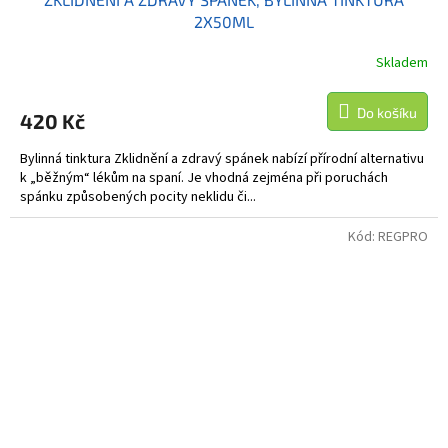
2X50ML
Skladem
Do košíku
420 Kč
Bylinná tinktura Zklidnění a zdravý spánek nabízí přírodní alternativu
k „běžným“ lékům na spaní. Je vhodná zejména při poruchách
spánku způsobených pocity neklidu či...
Kód:
REGPRO