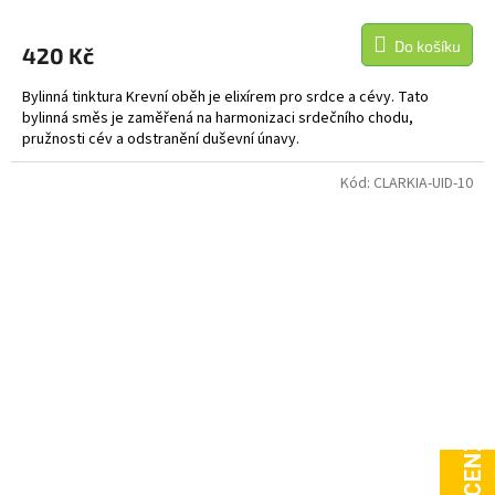
Do košíku
420 Kč
Bylinná tinktura Krevní oběh je elixírem pro srdce a cévy. Tato
bylinná směs je zaměřená na harmonizaci srdečního chodu,
pružnosti cév a odstranění duševní únavy.
Kód:
CLARKIA-UID-10