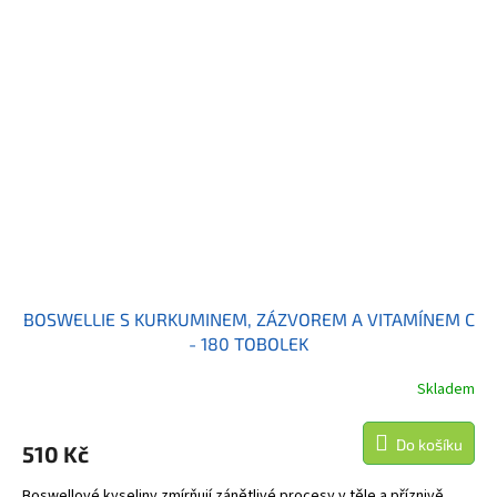
BOSWELLIE S KURKUMINEM, ZÁZVOREM A VITAMÍNEM C
- 180 TOBOLEK
Skladem
Do košíku
510 Kč
Boswellové kyseliny zmírňují zánětlivé procesy v těle a příznivě