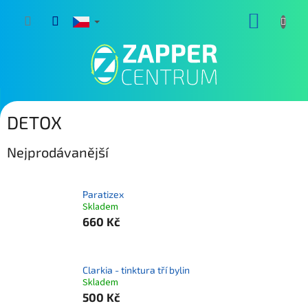
Přejít
NÁKUP
na
obsah
KOŠÍK
DETOX
Nejprodávanější
Paratizex
Skladem
660 Kč
Clarkia - tinktura tří bylin
Skladem
500 Kč