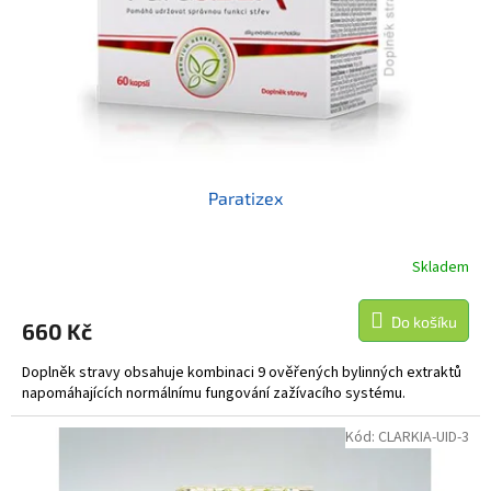
o
d
u
k
t
ů
Paratizex
Skladem
Do košíku
660 Kč
Doplněk stravy obsahuje kombinaci 9 ověřených bylinných extraktů
napomáhajících normálnímu fungování zažívacího systému.
Kód:
CLARKIA-UID-3