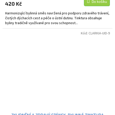
Do košíku
420 Kč
Harmonizující bylinná směs navržená pro podporu zdravého trávení,
čistých dýchacích cest a péče o ústní dutinu. Tinktura obsahuje
byliny tradičně využívané pro svou schopnost...
Kód:
CLARKIA-UID-9
ZKLIDNĚNÍ A ZDRAVÝ SPÁNEK, BYLINNÁ TINKTURA