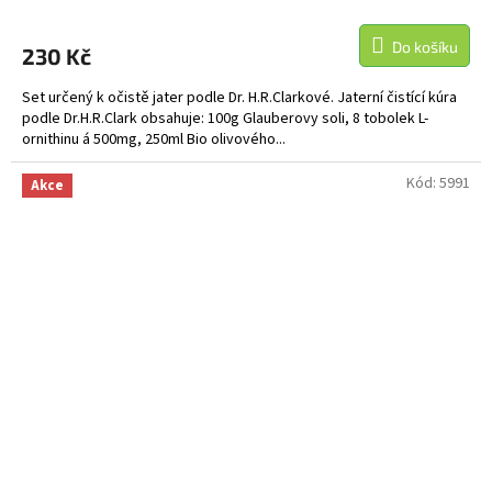
Do košíku
230 Kč
Set určený k očistě jater podle Dr. H.R.Clarkové. Jaterní čistící kúra
podle Dr.H.R.Clark obsahuje: 100g Glauberovy soli, 8 tobolek L-
ornithinu á 500mg, 250ml Bio olivového...
Kód:
5991
Akce