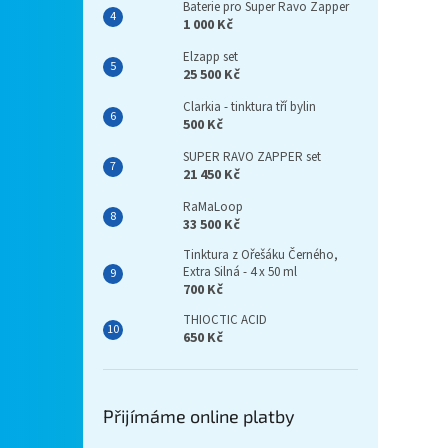
Baterie pro Super Ravo Zapper
1 000 Kč
Elzapp set
25 500 Kč
Clarkia - tinktura tří bylin
500 Kč
SUPER RAVO ZAPPER set
21 450 Kč
RaMaLoop
33 500 Kč
Tinktura z Ořešáku Černého,
Extra Silná - 4 x 50 ml
700 Kč
THIOCTIC ACID
650 Kč
Přijímáme online platby