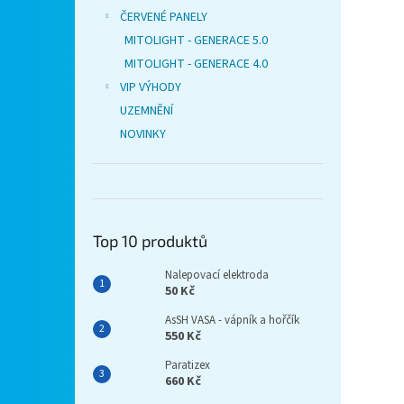
ČERVENÉ PANELY
MITOLIGHT - GENERACE 5.0
MITOLIGHT - GENERACE 4.0
VIP VÝHODY
UZEMNĚNÍ
NOVINKY
Top 10 produktů
Nalepovací elektroda
50 Kč
AsSH VASA - vápník a hořčík
550 Kč
Paratizex
660 Kč