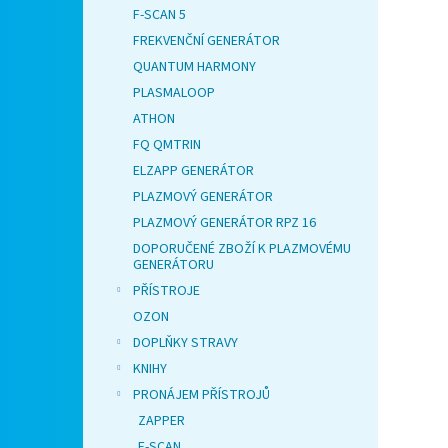
F-SCAN 5
FREKVENČNÍ GENERÁTOR
QUANTUM HARMONY
PLASMALOOP
ATHON
FQ QMTRIN
ELZAPP GENERÁTOR
PLAZMOVÝ GENERÁTOR
PLAZMOVÝ GENERÁTOR RPZ 16
DOPORUČENÉ ZBOŽÍ K PLAZMOVÉMU
GENERÁTORU
PŘÍSTROJE
OZON
DOPLŇKY STRAVY
KNIHY
PRONÁJEM PŘÍSTROJŮ
ZAPPER
F-SCAN