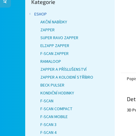
Kategorie
kategorie
n
e
ESHOP
l
AKČNÍ NABÍDKY
ZAPPER
SUPER RAVO ZAPPER
ELZAPP ZAPPER
F-SCAN ZAPPER
RAMALOOP
ZAPPER A PŘÍSLUŠENSTVÍ
ZAPPER A KOLOIDNÍ STŘÍBRO
Popi
BECK PULSER
KONDIČNÍ HODINKY
Det
F-SCAN
F-SCAN COMPACT
3D Po
F-SCAN MOBILE
F-SCAN 3
F-SCAN 4