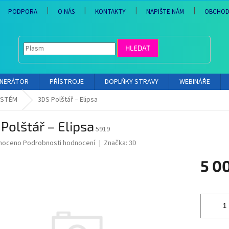
PODPORA
O NÁS
KONTAKTY
NAPIŠTE NÁM
OBCHOD
HLEDAT
ENERÁTOR
PŘÍSTROJE
DOPLŇKY STRAVY
WEBINÁŘE
YSTÉM
3DS Polštář – Elipsa
Polštář – Elipsa
5919
né
noceno
Podrobnosti hodnocení
Značka:
3D
ní
5 0
u
Měrná
cena:
ek.