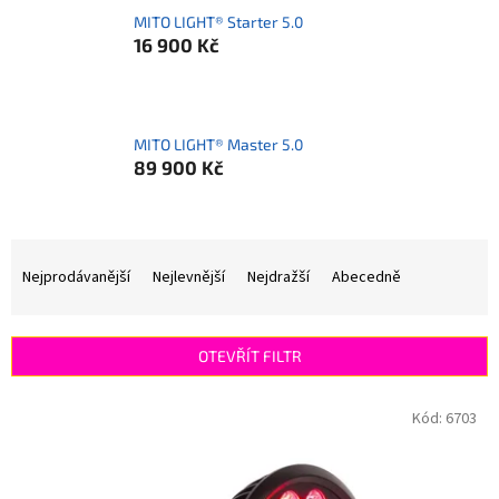
MITO LIGHT® Starter 5.0
16 900 Kč
MITO LIGHT® Master 5.0
89 900 Kč
Ř
a
Nejprodávanější
Nejlevnější
Nejdražší
Abecedně
z
e
n
OTEVŘÍT FILTR
í
p
V
Kód:
6703
r
ý
o
p
d
i
u