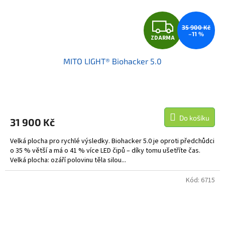
Z
35 900 Kč
–11 %
ZDARMA
D
MITO LIGHT® Biohacker 5.0
A
R
M
Do košíku
31 900 Kč
A
Velká plocha pro rychlé výsledky. Biohacker 5.0 je oproti předchůdci
o 35 % větší a má o 41 % více LED čipů – díky tomu ušetříte čas.
Velká plocha: ozáří polovinu těla silou...
Kód:
6715