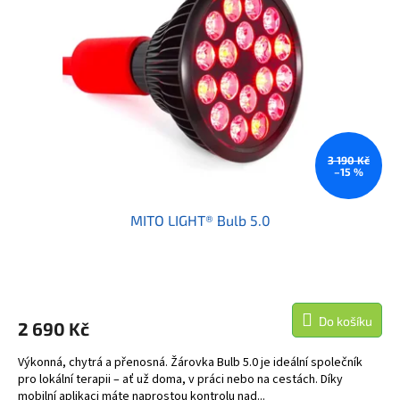
s
k
p
t
r
ů
o
d
u
k
t
ů
3 190 Kč
–15 %
MITO LIGHT® Bulb 5.0
Do košíku
2 690 Kč
Výkonná, chytrá a přenosná. Žárovka Bulb 5.0 je ideální společník
pro lokální terapii – ať už doma, v práci nebo na cestách. Díky
mobilní aplikaci máte naprostou kontrolu nad...