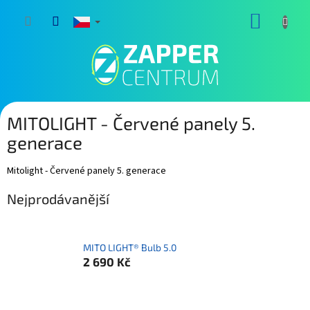
Přejít
NÁKUP
na
obsah
KOŠÍK
MITOLIGHT - Červené panely 5.
generace
Mitolight - Červené panely 5. generace
Nejprodávanější
MITO LIGHT® Bulb 5.0
2 690 Kč