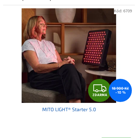
Kód:
6709
Z
18 900 Kč
–10 %
ZDARMA
D
MITO LIGHT® Starter 5.0
A
R