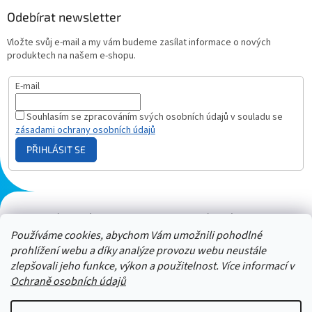
Odebírat newsletter
Vložte svůj e-mail a my vám budeme zasílat informace o nových
produktech na našem e-shopu.
E-mail
Souhlasím se zpracováním svých osobních údajů v souladu se
zásadami ochrany osobních údajů
PŘIHLÁSIT SE
Plazmový generátor.cz
Heureka - hodnocení
Solárne panely.sk
Parasite zapper
Používáme cookies, abychom Vám umožnili pohodlné
prohlížení webu a díky analýze provozu webu neustále
zlepšovali jeho funkce, výkon a použitelnost. Více informací v
Ochraně osobních údajů