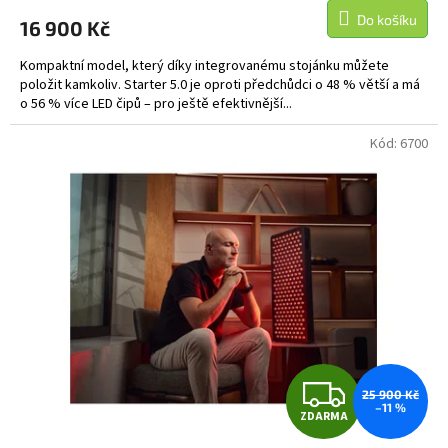
M
Do košíku
16 900 Kč
A
Kompaktní model, který díky integrovanému stojánku můžete
položit kamkoliv. Starter 5.0 je oproti předchůdci o 48 % větší a má
o 56 % více LED čipů – pro ještě efektivnější...
Kód:
6700
Z
25 900 Kč
–11 %
ZDARMA
D