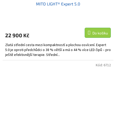
MITO LIGHT® Expert 5.0
A
R
M
Do košíku
22 900 Kč
A
Zlatá střední cesta mezi kompaktností a plochou osvícení. Expert
5.0 je oproti předchůdci o 38 % větší a má o 44 % více LED čipů – pro
ještě efektivnější terapie. Střední...
Kód:
6712