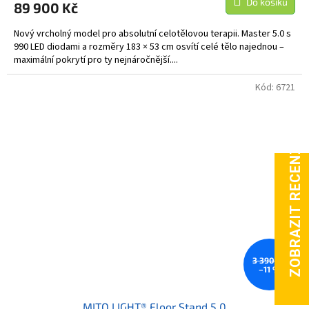
Do košíku
89 900 Kč
A
Nový vrcholný model pro absolutní celotělovou terapii. Master 5.0 s
990 LED diodami a rozměry 183 × 53 cm osvítí celé tělo najednou –
maximální pokrytí pro ty nejnáročnější....
Kód:
6721
3 390 Kč
–11 %
MITO LIGHT® Floor Stand 5.0