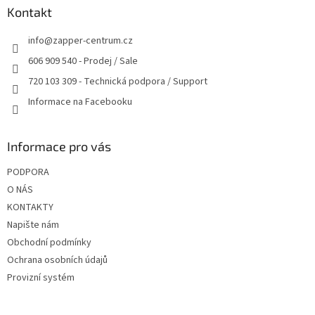
a
a
Kontakt
c
t
í
info
@
zapper-centrum.cz
í
p
r
606 909 540 - Prodej / Sale
v
720 103 309 - Technická podpora / Support
k
y
Informace na Facebooku
v
ý
p
Informace pro vás
i
s
PODPORA
u
O NÁS
KONTAKTY
Napište nám
Obchodní podmínky
Ochrana osobních údajů
Provizní systém