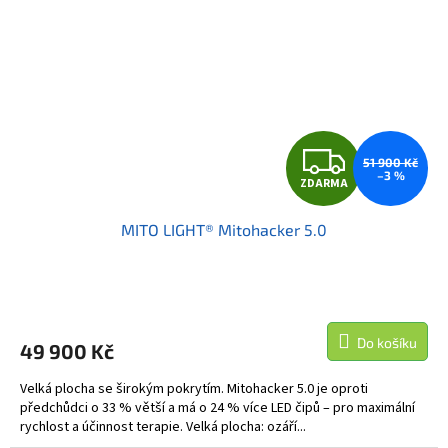
Z
51 900 Kč
–3 %
ZDARMA
D
MITO LIGHT® Mitohacker 5.0
A
R
M
Do košíku
49 900 Kč
A
Velká plocha se širokým pokrytím. Mitohacker 5.0 je oproti
předchůdci o 33 % větší a má o 24 % více LED čipů – pro maximální
rychlost a účinnost terapie. Velká plocha: ozáří...