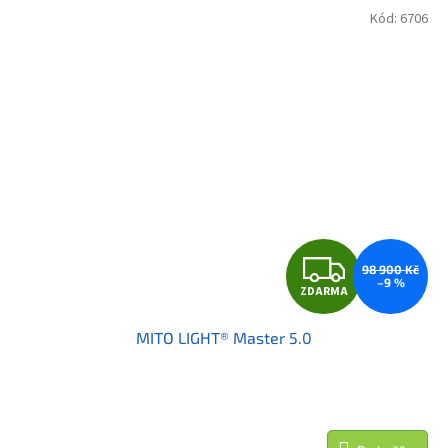
Kód:
6706
Z
98 900 Kč
–9 %
ZDARMA
D
MITO LIGHT® Master 5.0
A
R
M