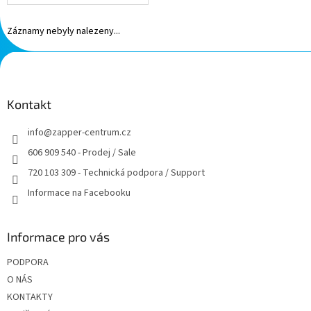
Záznamy nebyly nalezeny...
Z
á
p
a
Kontakt
t
info
@
zapper-centrum.cz
í
606 909 540 - Prodej / Sale
720 103 309 - Technická podpora / Support
Informace na Facebooku
Informace pro vás
PODPORA
O NÁS
KONTAKTY