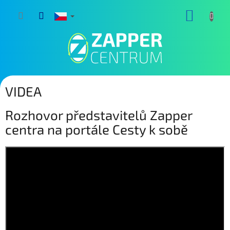
Přejít
NÁKUP
na
obsah
KOŠÍK
VIDEA
Rozhovor představitelů Zapper
centra na portále Cesty k sobě