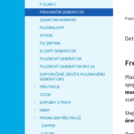
F-SCAN 5
FREKVENČNÍ GENERÁTOR
Popi
QUANTUM HARMONY
PLASMALOOP
ATHON
Det
FQ QMTRIN
ELZAPP GENERÁTOR
PLAZMOVÝ GENERÁTOR
Fr
PLAZMOVÝ GENERÁTOR RPZ 16
DOPORUČENÉ ZBOŽÍ K PLAZMOVÉMU
Pla
GENERÁTORU
spo
PŘÍSTROJE
mod
OZON
zcel
DOPLŇKY STRAVY
KNIHY
Ste
PRONÁJEM PŘÍSTROJŮ
úro
ZAPPER
F-SCAN