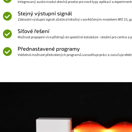
Integrovaný audio modul otevírá prostor pro nové typy aplikací a experiment
Stejný výstupní signál
Základní výstupní signál zůstává totožný s osvědčeným modelem RPZ 15, ga
Síťové řešení
Možnost propojení více přístrojů do společné databáze - ideální pro centra a p
Přednastavené programy
Volitelná možnost předvolených programů usnadňuje práci a zaručuje efekti