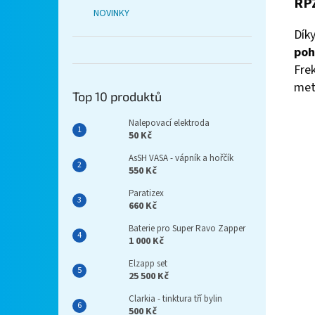
RPZ
NOVINKY
Dík
po
Fre
met
Top 10 produktů
Nalepovací elektroda
50 Kč
AsSH VASA - vápník a hořčík
550 Kč
Paratizex
660 Kč
Baterie pro Super Ravo Zapper
1 000 Kč
Elzapp set
25 500 Kč
Clarkia - tinktura tří bylin
500 Kč