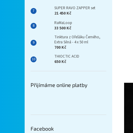
SUPER RAVO ZAPPER set
21 450 Kč
RaMaLoop
33 500 Kč
Tinktura z Ořešáku Černého,
Extra Silná - 4 x 50 ml
700 Kč
THIOCTIC ACID
650 Kč
Přijímáme online platby
Facebook