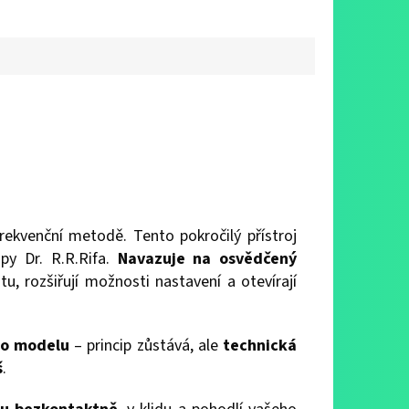
ekvenční metodě. Tento pokročilý přístroj
ipy Dr. R.R.Rifa.
Navazuje na osvědčený
itu, rozšiřují možnosti nastavení a otevírají
ho modelu
– princip zůstává, ale
technická
š
.