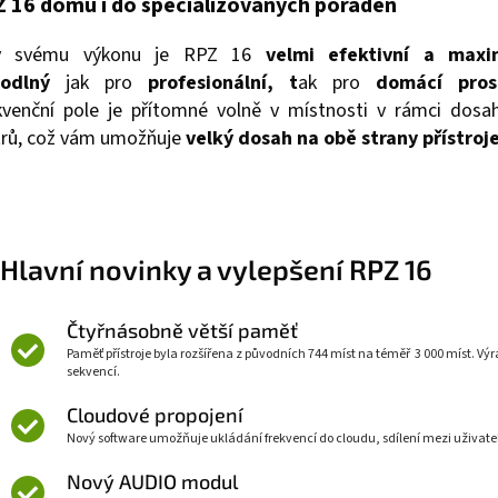
 16 domů i do specializovaných poraden
y svému výkonu je RPZ 16
velmi efektivní a maxi
hodlný
jak pro
profesionální, t
ak pro
domácí prost
kvenční pole je přítomné volně v místnosti v rámci dosa
rů, což vám umožňuje
velký dosah na obě strany přístroje
Hlavní novinky a vylepšení RPZ 16
Čtyřnásobně větší paměť
Paměť přístroje byla rozšířena z původních 744 míst na téměř 3 000 míst. Výr
sekvencí.
Cloudové propojení
Nový software umožňuje ukládání frekvencí do cloudu, sdílení mezi uživatel
Nový AUDIO modul