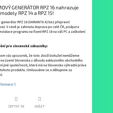
OVÝ GENERÁTOR RPZ 16 nahrazuje
 modely RPZ 14 a RPZ 15!
 generátor RPZ 16 (VARIANTA A) bez přepravní
e). V ceně je zahrnuta doprava po celé ČR, podpora
nstalace programu na řízení RPZ 16 na váš PC a zaškolení
ní pro slovenské zákazníky:
hom vás upozornili, že toto zboží bohužel nemůžeme
 na území Slovenska z důvodu exkluzivního obchodního
í jiné společnosti, která má na Slovensku výhradní práva
i tohoto produktu. Omlouváme se a děkujeme za
í.
informace
ZEPTAT SE
SDÍLET