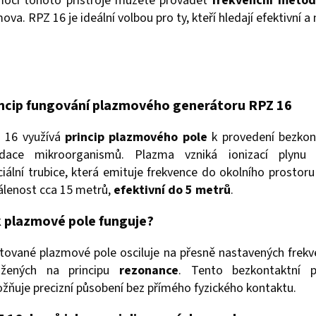
ocí tohoto přístroje můžete provádět
frekvenční metod
va. RPZ 16 je ideální volbou pro ty, kteří hledají efektivní 
ncip fungování plazmového generátoru RPZ 16
 16 využívá
princip plazmového pole
k provedení bezkon
vidace mikroorganismů. Plazma vzniká ionizací plynu 
ciální trubice, která emituje frekvence do okolního prostoru
álenost cca 15 metrů,
efektivní do 5 metrů
.
 plazmové pole funguje?
tované plazmové pole osciluje na přesně nastavených frekv
ožených na principu
rezonance
. Tento bezkontaktní p
žňuje precizní působení bez přímého fyzického kontaktu.