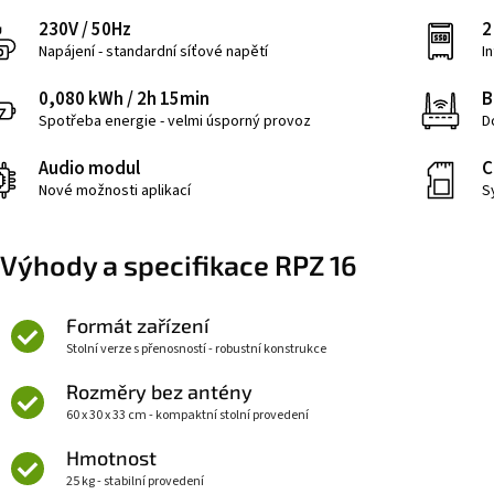
230V / 50Hz
2
Napájení - standardní síťové napětí
I
0,080 kWh / 2h 15min
B
Spotřeba energie - velmi úsporný provoz
D
Audio modul
C
Nové možnosti aplikací
S
Výhody a specifikace RPZ 16
Formát zařízení
Stolní verze s přenosností - robustní konstrukce
Rozměry bez antény
60 x 30 x 33 cm - kompaktní stolní provedení
Hmotnost
25 kg - stabilní provedení