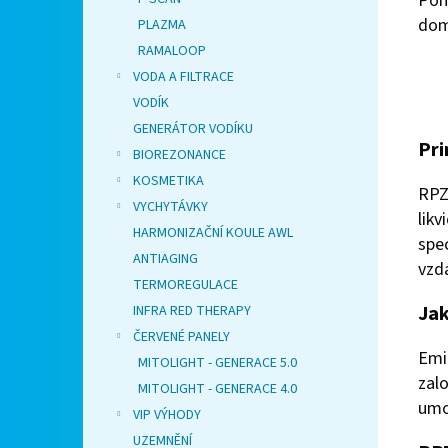
Pom
domo
PLAZMA
RAMALOOP
VODA A FILTRACE
VODÍK
GENERÁTOR VODÍKU
Pri
BIOREZONANCE
KOSMETIKA
RPZ
VYCHYTÁVKY
lik
HARMONIZAČNÍ KOULE AWL
spe
ANTIAGING
vzd
TERMOREGULACE
Jak
INFRA RED THERAPY
ČERVENÉ PANELY
Emi
MITOLIGHT - GENERACE 5.0
zal
MITOLIGHT - GENERACE 4.0
umo
VIP VÝHODY
UZEMNĚNÍ