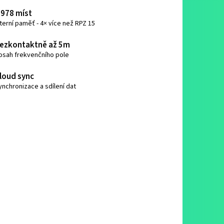
 978 míst
nterní paměť - 4× více než RPZ 15
ezkontaktně až 5m
osah frekvenčního pole
loud sync
ynchronizace a sdílení dat