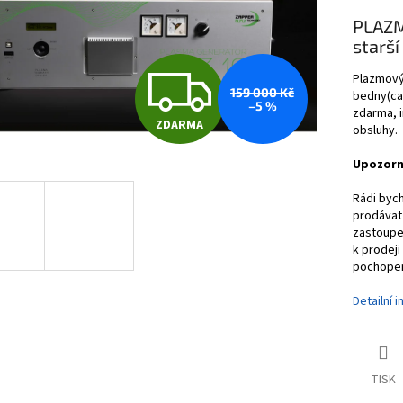
PLAZM
starší
Z
Plazmový
159 000 Kč
bedny(cas
–5 %
zdarma, i
ZDARMA
obsluhy.
D
Upozorně
A
Rádi byc
prodávat
zastoupen
k prodej
R
pochopen
Detailní 
M
TISK