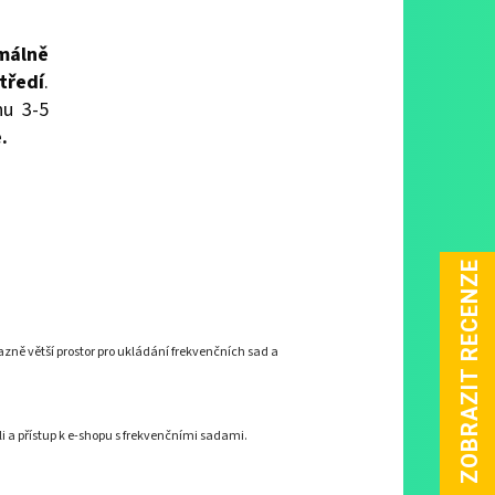
málně
ředí
.
hu 3-5
.
azně větší prostor pro ukládání frekvenčních sad a
i a přístup k e-shopu s frekvenčními sadami.