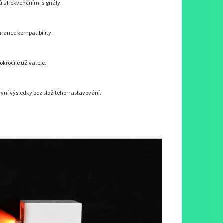
ů s frekvenčními signály.
rance kompatibility.
okročilé uživatele.
vní výsledky bez složitého nastavování.