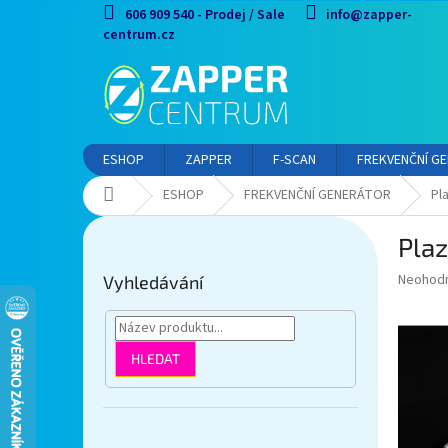
Přejít
606 909 540 - Prodej / Sale
info@zapper-
na
centrum.cz
obsah
ESHOP
ZAPPER
F-SCAN
FREKVENČNÍ G
Domů
ESHOP
FREKVENČNÍ GENERÁTOR
Pl
P
Plaz
o
s
Průměr
Neohod
Vyhledávání
t
hodnoce
r
produkt
a
je
0,0
n
HLEDAT
z
n
5
í
hvězdič
p
Přeskočit
a