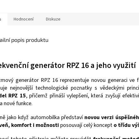
A
s
Hodnocení
Diskuze
ailní popis produktu
ekvenční generátor RPZ 16 a jeho využití
zmový generátor RPZ 16 reprezentuje novou generaci ve fr
juje nejnovější technologické poznatky s vědeckými princ
el RPZ 15
, přičemž přináší vylepšení, která zvyšují efektiv
a nové funkce.
jně jako když automobilka představí
novou verzi úspěšné
veň, komfort i možnosti
posouvají celý koncept
o třídu vý