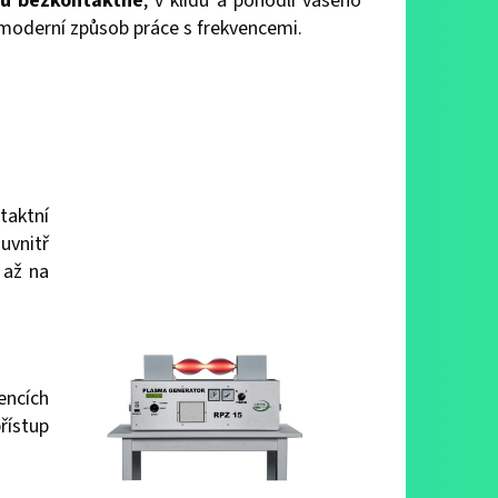
u bezkontaktně
, v klidu a pohodlí vašeho
a moderní způsob práce s frekvencemi.
taktní
uvnitř
 až na
encích
řístup