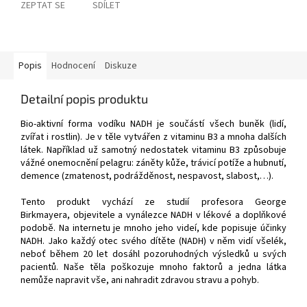
ZEPTAT SE
SDÍLET
Popis
Hodnocení
Diskuze
Detailní popis produktu
Bio-aktivní forma vodíku NADH je součástí všech buněk (lidí,
zvířat i rostlin). Je v těle vytvářen z vitaminu B3 a mnoha dalších
látek. Například už samotný nedostatek vitaminu B3 způsobuje
vážné onemocnění pelagru: záněty kůže, trávicí potíže a hubnutí,
demence (zmatenost, podrážděnost, nespavost, slabost,…).
Tento produkt vychází ze studií profesora George
Birkmayera, objevitele a vynálezce NADH v lékové a doplňkové
podobě. Na internetu je mnoho jeho videí, kde popisuje účinky
NADH. Jako každý otec svého dítěte (NADH) v něm vidí všelék,
neboť během 20 let dosáhl pozoruhodných výsledků u svých
pacientů. Naše těla poškozuje mnoho faktorů a jedna látka
nemůže napravit vše, ani nahradit zdravou stravu a pohyb.