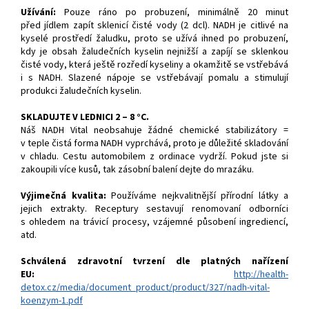
Užívání:
Pouze ráno po probuzení, minimálně 20 minut
před jídlem zapít sklenicí čisté vody (2 dcl). NADH je citlivé na
kyselé prostředí žaludku, proto se užívá ihned po probuzení,
kdy je obsah žaludečních kyselin nejnižší a zapíjí se sklenkou
čisté vody, která ještě rozředí kyseliny a okamžitě se vstřebává
i s NADH. Slazené nápoje se vstřebávají pomalu a stimulují
produkci žaludečních kyselin.
SKLADUJTE V LEDNICI 2 – 8 °C.
Náš NADH Vital neobsahuje žádné chemické stabilizátory =
v teple čistá forma NADH vyprchává, proto je důležité skladování
v chladu. Cestu automobilem z ordinace vydrží. Pokud jste si
zakoupili více kusů, tak zásobní balení dejte do mrazáku.
Výjimečná kvalita:
Používáme nejkvalitnější přírodní látky a
jejich extrakty. Receptury sestavují renomovaní odborníci
s ohledem na trávicí procesy, vzájemné působení ingrediencí,
atd.
Schválená zdravotní tvrzení dle platných nařízení
EU:
http://health-
detox.cz/media/document_product/product/327/nadh-vital-
koenzym-1.pdf