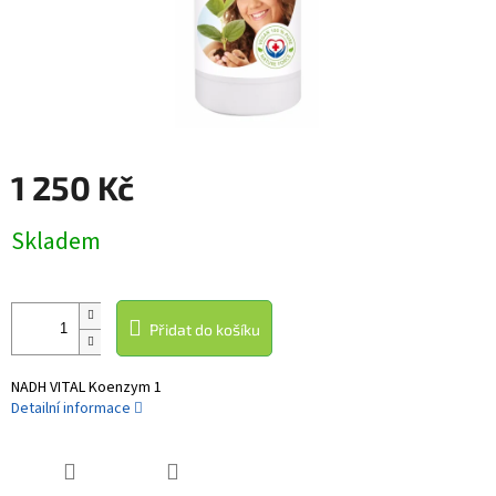
1 250 Kč
Měrná
Skladem
cena:
Přidat do košíku
NADH VITAL Koenzym 1
Detailní informace