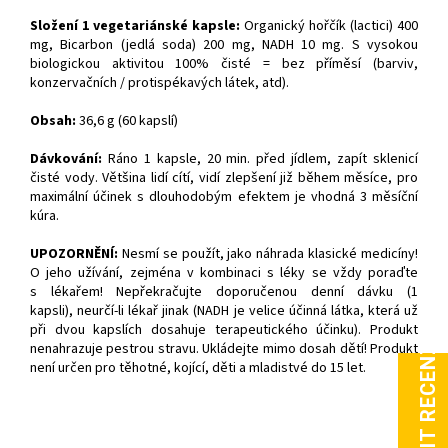
Složení 1 vegetariánské kapsle:
Organický hořčík (lactici) 400
mg, Bicarbon (jedlá soda) 200 mg, NADH 10 mg. S vysokou
biologickou aktivitou 100% čisté = bez příměsí (barviv,
konzervačních / protispékavých látek, atd).
Obsah:
36,6 g (60 kapslí)
Dávkování:
Ráno 1 kapsle, 20 min. před jídlem, zapít sklenicí
čisté vody. Většina lidí cítí, vidí zlepšení již během měsíce, pro
maximální účinek s dlouhodobým efektem je vhodná 3 měsíční
kúra.
UPOZORNĚNÍ:
Nesmí se použít, jako náhrada klasické medicíny!
O jeho užívání, zejména v kombinaci s léky se vždy poraďte
s lékařem! Nepřekračujte doporučenou denní dávku (1
kapsli), neurčí-li lékař jinak (NADH je velice účinná látka, která už
při dvou kapslích dosahuje terapeutického účinku). Produkt
nenahrazuje pestrou stravu. Ukládejte mimo dosah dětí! Produkt
není určen pro těhotné, kojící, děti a mladistvé do 15 let.