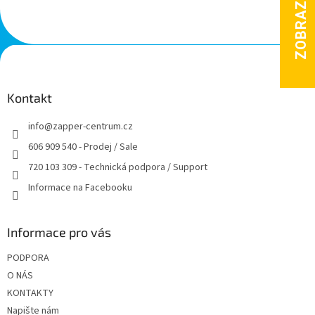
Z
á
p
a
Kontakt
t
info
@
zapper-centrum.cz
í
606 909 540 - Prodej / Sale
720 103 309 - Technická podpora / Support
Informace na Facebooku
Informace pro vás
PODPORA
O NÁS
KONTAKTY
Napište nám