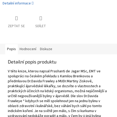
Detailní informace
ZEPTAT SE
SDÍLET
Popis
Hodnocení
Diskuze
Detailní popis produktu
V této knize, kterou napsal Prashanti de Jager MSc, EMT ve
spolupráci na českém překladu s Kamilou Brenkovou a
předmluvou Dr.Davida Frawley a MUDr.Martiny Ziskové,
praktikující ájurvédské lékařky, se dozvíte o vlastnostech a
praktických účincích na lidský organismus, možná nejúčinnější a
určitě nejpoužívanější byliny v ájurvédě. Dle slov Dr.Davida
Frawleye “ kdybych se měl spolehnout jen na jednu bylinu v
oblasti zdravotní i kulinářské, bez váhání bych sáhl po tomto
indickém koření. Je na světě jen málo, s čím si kurkuma v
uzdravování nedokáže poradit a málo, v čem by ji jiná bylina