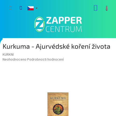
Přejít
NÁKUP
na
obsah
KOŠÍK
Kurkuma - Ajurvédské koření života
KURKNI
Průměrné
Neohodnoceno
Podrobnosti hodnocení
hodnocení
produktu
je
0,0
z
5
hvězdiček.