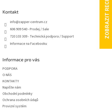
á
p
a
Kontakt
t
info
@
zapper-centrum.cz
í
606 909 540 - Prodej / Sale
720 103 309 - Technická podpora / Support
Informace na Facebooku
Informace pro vás
PODPORA
O NÁS
KONTAKTY
Napište nám
Obchodní podmínky
Ochrana osobních údajů
Provizní systém