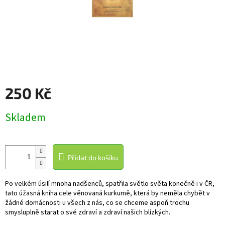
250 Kč
Měrná
Skladem
cena:
Přidat do košíku
Po velkém úsilí mnoha nadšenců, spatřila světlo světa konečně i v ČR,
tato úžasná kniha cele věnovaná kurkumě, která by neměla chybět v
žádné domácnosti u všech z nás, co se chceme aspoň trochu
smysluplně starat o své zdraví a zdraví našich blízkých.