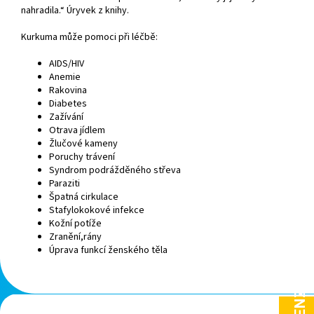
nahradila.“ Úryvek z knihy.
Kurkuma může pomoci při léčbě:
AIDS/HIV
Anemie
Rakovina
Diabetes
Zažívání
Otrava jídlem
Žlučové kameny
Poruchy trávení
Syndrom podrážděného střeva
Paraziti
Špatná cirkulace
Stafylokokové infekce
Kožní potíže
Zranění,rány
Úprava funkcí ženského těla
Z