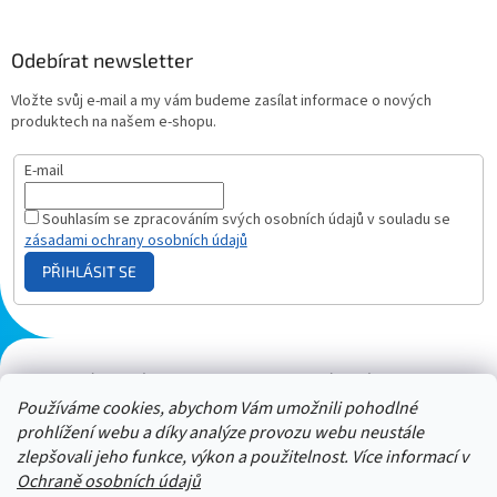
Odebírat newsletter
Vložte svůj e-mail a my vám budeme zasílat informace o nových
produktech na našem e-shopu.
E-mail
Souhlasím se zpracováním svých osobních údajů v souladu se
zásadami ochrany osobních údajů
PŘIHLÁSIT SE
Plazmový generátor.cz
Heureka - hodnocení
Solárne panely.sk
Parasite zapper
Používáme cookies, abychom Vám umožnili pohodlné
prohlížení webu a díky analýze provozu webu neustále
zlepšovali jeho funkce, výkon a použitelnost. Více informací v
Ochraně osobních údajů