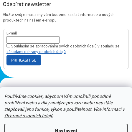
Odebírat newsletter
Vložte svůj e-mail a my vám budeme zasílat informace o nových
produktech na našem e-shopu.
E-mail
Souhlasím se zpracováním svých osobních údajů v souladu se
zásadami ochrany osobních údajů
PŘIHLÁSIT SE
Plazmový generátor.cz
Heureka - hodnocení
Solárne panely.sk
Parasite zapper
Používáme cookies, abychom Vám umožnili pohodlné
prohlížení webu a díky analýze provozu webu neustále
zlepšovali jeho funkce, výkon a použitelnost. Více informací v
Ochraně osobních údajů
Nastavení