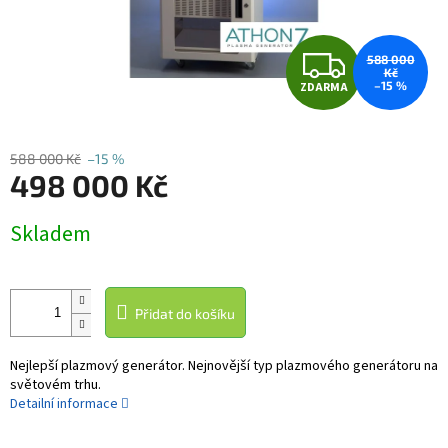
Z
588 000
Kč
–15 %
ZDARMA
D
A
588 000 Kč
–15 %
498 000 Kč
R
Měrná
M
Skladem
cena:
A
Přidat do košíku
Nejlepší plazmový generátor. Nejnovější typ plazmového generátoru na
světovém trhu.
Detailní informace