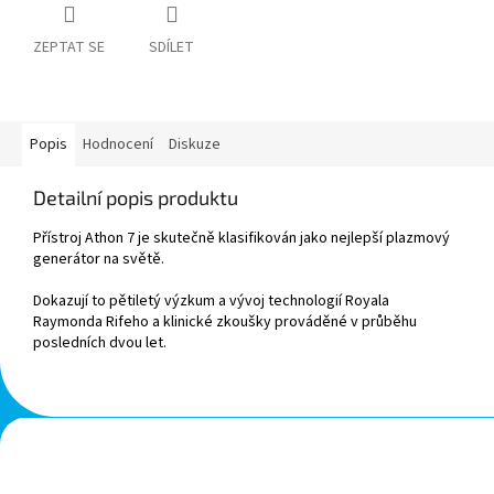
ZEPTAT SE
SDÍLET
Popis
Hodnocení
Diskuze
Detailní popis produktu
Přístroj Athon 7 je skutečně klasifikován jako nejlepší plazmový
generátor na světě.
Dokazují to pětiletý výzkum a vývoj technologií Royala
Raymonda Rifeho a klinické zkoušky prováděné v průběhu
posledních dvou let.
Z
á
p