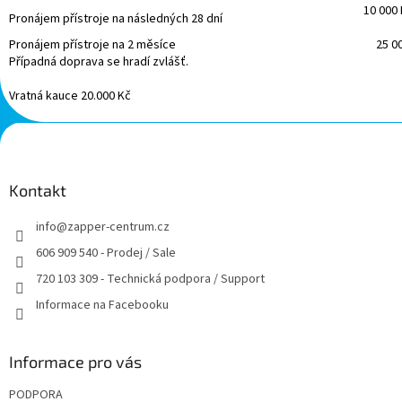
10 000
Pronájem přístroje na následných 28 dní
Pronájem přístroje na 2 měsíce
25 0
Případná doprava se hradí zvlášť.
Vratná kauce 20.000 Kč
Z
á
p
a
Kontakt
t
info
@
zapper-centrum.cz
í
606 909 540 - Prodej / Sale
720 103 309 - Technická podpora / Support
Informace na Facebooku
Informace pro vás
PODPORA