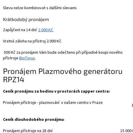
Slevu nelze kombinovat s dalšími slevami.
Krátkodobý pronájem
Zapůjčení na 14 dní:
2 000 Kč
Vratná záloha na přístroj 2.000 Kč.
500 Kč za pronájem Vám bude odečteno při případné koupi nového
přístroje
BioTorus
.
Pronájem Plazmového generátoru
RPZ14
Ceník pronájmu za hodinu v prostorách zapper centra:
Pronájem přístroje - plazmování v našem centru v Praze
1
Ceník dlouhodobého pronájmu
:
Pronájem přístroje na 28 dní
15 000