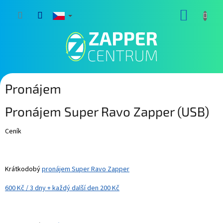
Přejít
NÁKUP
na
obsah
KOŠÍK
Pronájem
Pronájem Super Ravo Zapper (USB)
Ceník
Krátkodobý
pronájem Super Ravo Zapper
600 Kč / 3 dny + každý další den 200 Kč