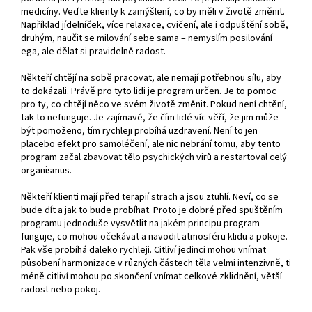
medicíny. Veďte klienty k zamýšlení, co by měli v životě změnit.
Například jídelníček, více relaxace, cvičení, ale i odpuštění sobě,
druhým, naučit se milování sebe sama – nemyslím posilování
ega, ale dělat si pravidelně radost.
Někteří chtějí na sobě pracovat, ale nemají potřebnou sílu, aby
to dokázali. Právě pro tyto lidi je program určen. Je to pomoc
pro ty, co chtějí něco ve svém životě změnit. Pokud není chtění,
tak to nefunguje. Je zajímavé, že čím lidé víc věří, že jim může
být pomoženo, tím rychleji probíhá uzdravení. Není to jen
placebo efekt pro samoléčení, ale nic nebrání tomu, aby tento
program začal zbavovat tělo psychických virů a restartoval celý
organismus.
Někteří klienti mají před terapií strach a jsou ztuhlí. Neví, co se
bude dít a jak to bude probíhat. Proto je dobré před spuštěním
programu jednoduše vysvětlit na jakém principu program
funguje, co mohou očekávat a navodit atmosféru klidu a pokoje.
Pak vše probíhá daleko rychleji. Citliví jedinci mohou vnímat
působení harmonizace v různých částech těla velmi intenzivně, ti
méně citliví mohou po skončení vnímat celkové zklidnění, větší
radost nebo pokoj.