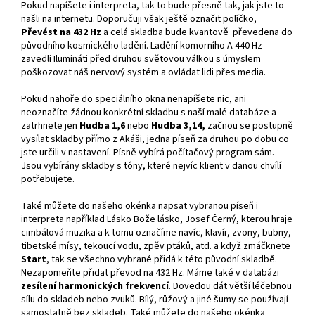
Pokud napíšete i interpreta, tak to bude přesně tak, jak jste to
našli na internetu. Doporučuji však ještě označit políčko,
Převést na 432 Hz
a celá skladba bude kvantově převedena do
původního kosmického ladění. Ladění komorního A 440 Hz
zavedli Ilumináti před druhou světovou válkou s úmyslem
poškozovat náš nervový systém a ovládat lidi přes media.
Pokud nahoře do speciálního okna nenapíšete nic, ani
neoznačíte žádnou konkrétní skladbu s naší malé databáze a
zatrhnete jen
Hudba 1,6
nebo
Hudba 3,14,
začnou se postupně
vysílat skladby přímo z Akáši, jedna píseň za druhou po dobu co
jste určili v nastavení. Písně vybírá počítačový program sám.
Jsou vybírány skladby s tóny, které nejvíc klient v danou chvílí
potřebujete.
Také můžete do našeho okénka napsat vybranou píseň i
interpreta například Lásko Bože lásko, Josef Černý, kterou hraje
cimbálová muzika a k tomu označíme navíc, klavír, zvony, bubny,
tibetské mísy, tekoucí vodu, zpěv ptáků, atd. a když zmáčknete
Start
, tak se všechno vybrané přidá k této původní skladbě.
Nezapomeňte přidat převod na 432 Hz. Máme také v databázi
zesílení harmonických frekvencí
. Dovedou dát větší léčebnou
sílu do skladeb nebo zvuků. Bílý, růžový a jiné šumy se používají
samostatně bez skladeb. Také můžete do našeho okénka