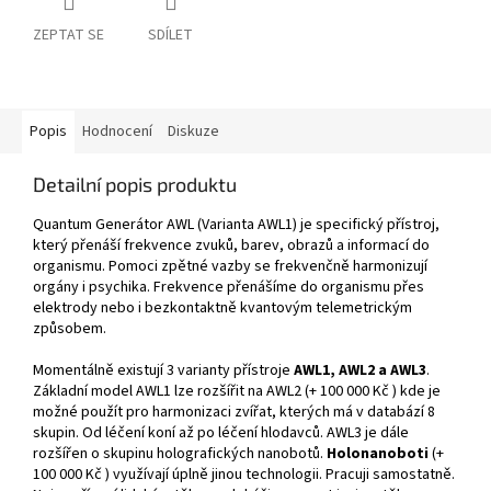
ZEPTAT SE
SDÍLET
Popis
Hodnocení
Diskuze
Detailní popis produktu
Quantum Generátor AWL (Varianta AWL1) je specifický přístroj,
který přenáší frekvence zvuků, barev, obrazů a informací do
organismu. Pomoci zpětné vazby se frekvenčně harmonizují
orgány i psychika. Frekvence přenášíme do organismu přes
elektrody nebo i bezkontaktně kvantovým telemetrickým
způsobem.
Momentálně existují 3 varianty přístroje
AWL1, AWL2 a AWL3
.
Základní model AWL1 lze rozšířit na AWL2 (+ 100 000 Kč ) kde je
možné použít pro harmonizaci zvířat, kterých má v databází 8
skupin. Od léčení koní až po léčení hlodavců. AWL3 je dále
rozšířen o skupinu holografických nanobotů.
Holonanoboti
(+
100 000 Kč )
využívají úplně jinou technologii. Pracuji samostatně.