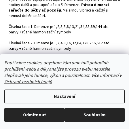
hodiny další a postupně až do 5. Dimenze.
Pátou dimenzi
zařaďte do léčby až později
. Má silnou vibraci a každý ji
nemusí dobře snášet.
Číselná řada 1. Dimenze je 1,2,3,5,8,13,21,34,55,89,144 atd.
barvy + různé harmonizační symboly
Číselná řada 2. Dimenze je 1,2,4,8,16,32,64,128,256,512 atd.
barvy + různé harmonizační symboly
Číselná řada 3. Dimenze je 10,100,1000,10 000,100 000 atd.
Používáme cookies, abychom Vám umožnili pohodlné
barvy + různé harmonizační symboly
prohlížení webu a díky analýze provozu webu neustále
zlepšovali jeho funkce, výkon a použitelnost. Více informací v
Číselná řada 4. Dimenze je 1,12,144,1728,20736,248832 atd.
barvy + různé harmonizační symboly
Ochraně osobních údajů
Číselná řada 5. Dimenze je 1+2+3+4=10 1:2,2:3,3:4,4,5 atd.
Nastavení
barvy + různé harmonizační symboly
Každá dimenze má své
speciální symboly, tvary a barvy
,
Stačí nám zavolat a zeptat se :-)
kterými se dá daná dimenze harmonizovat. Harmonizaci těchto
Odmítnout
Souhlasím
Jsme tu pro vás -> 606 909 540
dimenzí, odstraňujeme naše fyzické, psychické, mentální i
dědičné bloky. Všechny informace najdete v knize Kosmické