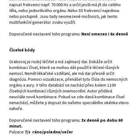
napsat frekvenci např. 70 000 Hz a určit jestli má jít do celého
těla, nebo jednotlivého orgánu. Nebo 50 frekvencí najednou
nebo postupně. Jsou tady neomezené možnosti, jak tento
multifunkční generátor zvuku využít.
Doporučené nastavení toho programu:
Není omezen i 6x denně
Číselné kódy
Grabovoj je ruský léčitel a má zajímavý dar. Dokáže určit
kombinaci čísel, které se mohou dát použít k léčení různých
nemocí. Neměl lékařské vzdělaní, ale má dar přesně určit
diagnózu. Pomoci vizualizace, přenášel tyto čísla do nemocných
orgánu a aury. V této databází se nachází přes kolem 1100
číselných kombinací různých onemocnění. Autor přidává
neustále nové kombinace. Pokud se zde daná kombinace čísel
nenachází, můžete ji dopsat do našeho speciálního okénka vlevo
nahoře.
Doporučené nastavení toho programu:
3x denně po dobu 60
minut.
Pulzace
7/s ráno/poledne/večer