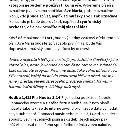
kategorii
nebudeme používat ikonu vše
. Vybereme píseň a
označíme ji v seznamu například
Ave Maria
, potom označíme
ikonu, kdo ji bude zpívat, například
mužský sbor
. Pak označíme
ikonu, kdo je bude doprovázet, například
symfonický
orchestr
, dále pak označíte
můj vlastní hlas
.
Když dáte nakonec
Start,
bude výsledný zvukový efekt tento: V
písni Ave Maria budete zpívat sólo první hlas, bude Vás
doprovázet mužský sbor a symfonický orchestr.
Jeden z nejlepších léčivých nástrojů pro každého člověka je jeho
vlastní hlas, proto je vhodné ho tam často zařazovat. V databázi
také naleznete program Píseň mé duše. Také velmi důležitá věc.
Při narození, každý dostal do vínku svoji léčivou píseň. Ale my
jsme ji přestali vlivem stresového prostředí vnímat. Má velmi
harmonizační účinky a zklidňuje naši mysl.
Hudba 1,618 Fí
a
Hudba 3,14
Pí je hudba poskládaná podle
Fibonacciho vzorce a zlatého řezu v hudbě. Najít tyto písně
můžete také tak, že do internetového prohlížeče dáte vyhledat
na youtube např. Fibonacci music nebo music 3,14 atd. a najdete
spoustu velmi léčebných písní a skladeb. Jejich název pak
můžete napsat do našeho speciálního okénka vlevo nahoře.