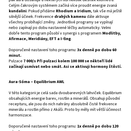
Celým čakrovým systémem začíná více proudit energie zvaná
kundalini
. Pokud přidáme
Rhodium a Iridium
, tak vše má ještě
silnější účinek. Frekvence
drahých kamenu
dále aktivuje
všechny probíhající změny. Jednotlivé programy se vypínají
nebo zapínají po dobu nastavené léčby automaticky. Velmi
dobře tento program působí v synergii s programem
Modlitby,
Afirmace, Meridiány, EFT a I-ťing
.
Doporučené nastavení toho programu:
3x denně po dobu 60
minut.
Pulzace
7 000/s Při pulzaci kolem 100 000 se někteří lidé
začínají usmívat nebo smát. Asi se aktivuji hormony štěstí.
Aura-Sóma – Equilibrium AWL
V této kategorii je celá sada dvoubarevných lahviček. Equilibrium
obsahujících energie barev, rostlin a minerálů. Obsahuji původní
recepturu, ale jsou do nich nahrány absolutně čisté frekvence
minerálu a rostlin přímo z Akáši. Proto by měly mít větší účinnost
harmonizace.
Doporučené nastavení toho programu:
1x denně po dobu 120