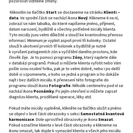
pozorovat viditelné změny.
Kliknutím na tlačítko
Start
se dostaneme na stránku
Klienti –
data
. Ve spodní části se nachází ikona
Nový
. Klikneme-li na ní,
zobrazí se nám tabulka, do které napíšeme jméno, příjmení,
datum narození, bydliště a všechny potřebné iniciály klienta.
Tyto iniciály jsou velmi důležité a slouží ke kvantovému přenosu
informací. Minimum je vyplnit aspoň první tři kolonky. Ostatní
slouží k ukotvení prvních tří kolonek a bydliště je nutné
k vyrušení patogenních zón a vyčištění daného prostoru, kde
člověk žije. Je to pomoci programu
Zóny
, který najdete dále
v databázi programů. Pokud si můžete klienta vyfotit nebo Vám
pošle svou osobní fotku, pak je to velmi dobré, nebo i po delší
době si vzpomenete, o koho se jedná a program si ho dokáže
najít i bez dalších iniciálu. K přenesení této fotografie do
programu slouží ikona
Fotografie
. Několik centimetru pod ní se
nachází ikona
Poznámky
.
Po jejím otevření si můžete zapsat
diagnózu klienta, prodělané operace, léky atd.
Pokud máte iniciály vyplněné, klikněte na tlačítko uložit a jméno
se objeví v levé části obrazovky v sekci
Samostatná kvantová
harmonizace
. Dole uprostřed obrazovky je ikona
Smazat
.
Pokud označíme klienta v levé části obrazovky a klikneme na
ikonu smazat, tak dojde k vymazání klienta a všech jeho iniciálu.