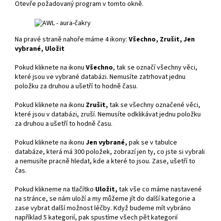
Otevře požadovaný program v tomto okně.
Na pravé straně nahoře máme 4 ikony:
Všechno, Zrušit, Jen
vybrané, Uložit
Pokud kliknete na ikonu
Všechno
, tak se označí všechny věci,
které jsou ve vybrané databázi. Nemusíte zatrhovat jednu
položku za druhou a ušetří to hodně času.
Pokud kliknete na ikonu
Zrušit,
tak se všechny označené věci,
které jsou v databázi, zruší. Nemusíte odklikávat jednu položku
za druhou a ušetří to hodně času.
Pokud kliknete na ikonu
Jen vybrané,
pak se v tabulce
databáze, která má 300 položek, zobrazí jen ty, co jste si vybrali
a nemusíte pracně hledat, kde a které to jsou. Zase, ušetří to
čas.
Pokud klikneme na tlačítko
Uložit,
tak vše co máme nastavené
na stránce, se nám uloží a my můžeme jít do další kategorie a
zase vybrat další možnost léčby. Když budeme mít vybráno
například 5 kategorií, pak spustíme všech pět kategorií