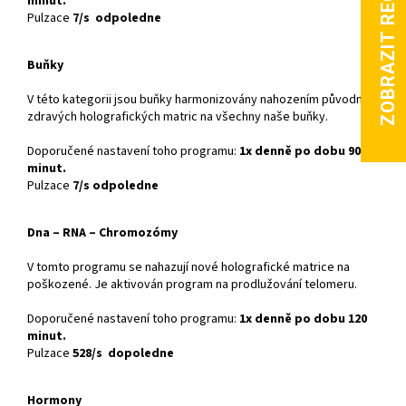
minut.
Pulzace
7/s odpoledne
Buňky
V této kategorii jsou buňky harmonizovány nahozením původních
zdravých holografických matric na všechny naše buňky.
Doporučené nastavení toho programu:
1x denně po dobu 90
minut.
Pulzace
7/s odpoledne
Dna – RNA – Chromozómy
V tomto programu se nahazují nové holografické matrice na
poškozené. Je aktivován program na prodlužování telomeru.
Doporučené nastavení toho programu:
1x denně po dobu 120
minut.
Pulzace
528/s dopoledne
Hormony