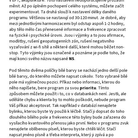
v EFT, akupunktuře. Toto nastavení nedoporučujeme prozatím
měnit. Až po úplném pochopení celého systému, můžete začít
experimentovat. Ta druhá slouží k nastavení délky daného
programu. Většinou se nastavují od 30-120 minut. Je dobré, aby
mezi jednotlivými harmonizacemi byl odstup aspoň 1-2 hodiny,
aby tělo mělo čas přenesené informace a frekvence zpracovat
na fyzické i psychické úrovni. Jsou i výjimky a to jsou afirmace,
modlitby, rušení geopatogenních zón, rušení negativního
vyzařování z wi-fi sítě a některé další, které mohou běžet non-
stop. Tyto výjimky jsou označené a poznáme je podle toho, že
mají konci svého názvu napsané
NS
.
Pod těmito dvěma políčky bílé barvy se nachází jedno delší pole
bílé barvy, do kterého můžete napsat cokoliv. Toto vybrané bílé
pole má vyjímečnou pozici. Příkaz nebo informaci, kterou do
něho napíšete, bere program za svou
prioritu
. Tímto
způsobem můžete použít i to, co v databankách není. Jestli, ale
uděláte chybu a klienta by to mohlo poškodit, nebude program
Váš příkaz akceptovat. Tak například v databází nenajdete
bylinku, kterou byste Vy použili k léčbě. Stačí ji dopsat do toho
dlouhého bílého pole a frekvence této byliny bude zařazena do
vysílacího kvantového přenosu jako první. Nebo v programu zvuk
nenajdete oblíbenou píseň, kterou byste chtěli léčit. Stačí
napsat jméno písně a třeba interpreta, který ji zpívá a po