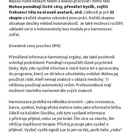
Nejsou řízení lidským tělem a dokáži pracovat i mimo tělo.
Mohou pomáhají čistit cévy, přenášet kyslík, zvýšit
frekvenci těla na úroveň avatarů, atd
.
Celkově je jich
33
skupin
a každá skupina vykonává jinou práci. Každá skupina
obsahuje desítky miliónů holonanobotů. Je také možnost rozšířit
základní verzi o holonanoboty bez modulu pro harmonizaci
zvířat.
(Uvedené ceny jsou bez DPH)
Přenášené informace harmonizují orgány, ale také pozitivně
ovlivňují podvědomí. Pomáhají rozpouštět různé psychické
bloky. Byly zde využité informace staré tisíce let a zpracovány
do programu, který se dá lehce uživatelsky ovládat. Mohou jej
používat i lidé, kteří nemají znalosti v oblasti medicíny. Ti
většinou používají automatický režim. Profesionálové mají
možnost vlastního nastavení dle svých znalostí.
Harmonizace probíhá na několika úrovních – jako rezonance,
barva, symbol, holografická matrice nebo jako informační léčba.
Záleží na každém člověku, zdá tyto vysílané informace
z přístroje přijímá, nebo se jim brání. Čím více se otevře, tím
větší je úspěšnost terapie. Přístroj pracuje jako vysílač a
přijímač. Vysílač vysílá signál a je to jen na Vás, jestli Vaše „rádio“