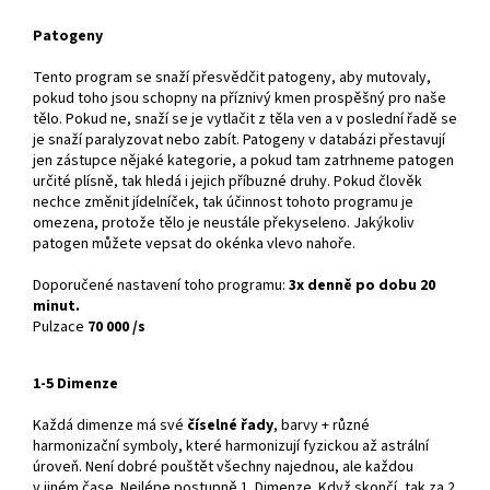
Patogeny
Tento program se snaží přesvědčit patogeny, aby mutovaly,
pokud toho jsou schopny na příznivý kmen prospěšný pro naše
tělo. Pokud ne, snaží se je vytlačit z těla ven a v poslední řadě se
je snaží paralyzovat nebo zabít. Patogeny v databázi přestavují
jen zástupce nějaké kategorie, a pokud tam zatrhneme patogen
určité plísně, tak hledá i jejich příbuzné druhy. Pokud člověk
nechce změnit jídelníček, tak účinnost tohoto programu je
omezena, protože tělo je neustále překyseleno. Jakýkoliv
patogen můžete vepsat do okénka vlevo nahoře.
Doporučené nastavení toho programu:
3x denně po dobu 20
minut.
Pulzace
70 000 /s
1-5 Dimenze
Každá dimenze má své
číselné řady
, barvy + různé
harmonizační symboly, které harmonizují fyzickou až astrální
úroveň. Není dobré pouštět všechny najednou, ale každou
v jiném čase. Nejlépe postupně 1. Dimenze. Když skončí, tak za 2