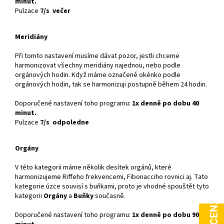
minut.
Pulzace
7/s večer
Meridiány
Při tomto nastavení musíme dávat pozor, jestli chceme
harmonizovat všechny meridiány najednou, nebo podle
orgánových hodin. Když máme označené okénko podle
orgánových hodin, tak se harmonizuji postupně během 24 hodin.
Doporučené nastavení toho programu:
1x denně po dobu 40
minut.
Pulzace
7/s odpoledne
Orgány
V této kategorii máme několik desítek orgánů, které
harmonizujeme Riffeho frekvencemi, Fibonacciho rovnici aj. Tato
kategorie úzce souvisí s buňkami, proto je vhodné spouštět tyto
kategorii
Orgány
a
Buňky
současně.
Doporučené nastavení toho programu:
1x denně po dobu 90