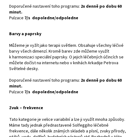
Doporučené nastavení toho programu:
2x denně po dobu 60
minut.
Pulzace
7/s dopoledne/odpoledne
Barvy a paprsky
Můžeme je vyžít jako terapii světlem. Obsahuje všechny léčivé
barvy všech dimenzí. Kromě barev zde můžeme využít
k harmonizaci speciální paprsky. O jejich léčebných účincích se
můžete dočíst na internetu nebo v knihách Arkadije Petrova
Světelné desky.
Doporučené nastavení toho programu:
2x denně po dobu 60
minut.
Pulzace
7/s dopoledne/odpoledne
Zvuk – frekvence
Tato kategorie je velice variabilní a lze ji využít mnoha způsoby.
Máme tady jednak přednastavené Solfeggiho léčebné
frekvence, dále několik známých skladeb a písní, zvuky přírody,
ptáků, vody, delfínů, hudebních nástrojů atd. Rozhodně v této