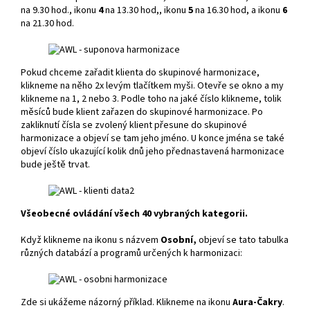
na 9.30 hod., ikonu
4
na 13.30 hod,, ikonu
5
na 16.30 hod, a ikonu
6
na 21.30 hod.
Pokud chceme zařadit klienta do skupinové harmonizace,
klikneme na něho 2x levým tlačítkem myši. Otevře se okno a my
klikneme na 1, 2 nebo 3. Podle toho na jaké číslo klikneme, tolik
měsíců bude klient zařazen do skupinové harmonizace. Po
zakliknutí čísla se zvolený klient přesune do skupinové
harmonizace a objeví se tam jeho jméno. U konce jména se také
objeví číslo ukazující kolik dnů jeho přednastavená harmonizace
bude ještě trvat.
Všeobecné ovládání všech 40 vybraných kategorii.
Když klikneme na ikonu s názvem
Osobní,
objeví se tato tabulka
různých databází a programů určených k harmonizaci:
Zde si ukážeme názorný příklad. Klikneme na ikonu
Aura-Čakry
.