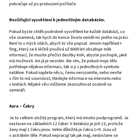
pokračuje až po probuzení počítače.
Rozšiřující vysvětlení k jednotlivým databázím.
Pokud byste chtěli podrobné vysvětlení ke každé databází, co
vše znamená, tak bych do konce života neměl nic jiného na práci.
Není to v mých silách, abych to vše popsal. Jenom například I-
ťing, který se k léčbě používá už 6000 let obsahuje tolik
informací, že musíte přečíst desítky knih, abyste pochopili, jaké
má možnosti. Ani já je neznám. Ale vím, že pokud moje tělo
potřebuje nějakou informaci, tak si ji z jednotlivých symbolu
natáhne. Pokud najdete něco, čemu nerozumíte, nebo nevíte
s čím to má souvislost, hledejte informace na internetu nebo
v knihách. Nějaké věci můžeme zkonzultovat osobně na
semináři.
Aura – Čakry
Je to celkem složitý program, který má mnoho podprogramů. Je
nastaven na základních 12 čaker. V databázi je jich 13, protože
ženy mají 1 čakru jinou. Velmi důležitá je čakra 1+9. Jsou už
v astrálním těle. Pokud nepracují tak jak mají, nedostane se