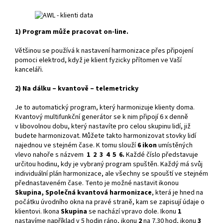
1) Program může pracovat on-line.
Většinou se používá k nastavení harmonizace přes připojení
pomoci elektrod, když je klient fyzicky přítomen ve Vaší
kanceláři.
2) Na dálku – kvantově – telemetricky
Je to automatický program, který harmonizuje klienty doma.
Kvantový multifunkční generátor se k nim připojí 6 x denně
v libovolnou dobu, který nastavíte pro celou skupinu lidí, již
budete harmonizovat. Můžete takto harmonizovat stovky lidí
najednou ve stejném čase. K tomu slouží
6 ikon
umístěných
vlevo nahoře s názvem
1 2 3 4 5 6.
Každé číslo představuje
určitou hodinu, kdy je vybraný program spuštěn. Každý má svůj
individuální plán harmonizace, ale všechny se spouští ve stejném
přednastaveném čase. Tento je možné nastavit ikonou
Skupina,
Společná kvantová harmonizace
, která je hned na
počátku úvodního okna na pravé straně, kam se zapisují údaje o
klientovi. Ikona
Skupina
se nachází vpravo dole. Ikonu
1
nastavíme například v 5 hodin ráno, ikonu
2
na 7.30 hod, ikonu
3