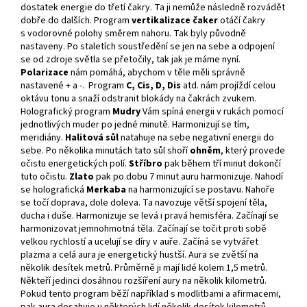
dostatek energie do třetí čakry. Ta ji nemůže následně rozvádět
dobře do dalších. Program
vertikalizace čaker
otáčí čakry
s vodorovné polohy směrem nahoru. Tak byly původně
nastaveny. Po staletích soustředění se jen na sebe a odpojení
se od zdroje světla se přetočily, tak jak je máme nyní.
Polarizace
nám pomáhá, abychom v těle měli správně
nastavené + a -. Program
C, Cis, D, Dis
atd. nám projíždí celou
oktávu tonu a snaží odstranit blokády na čakrách zvukem.
Holografický program
Mudry
Vám spíná energii v rukách pomocí
jednotlivých muder po jedné minutě. Harmonizují se tím,
meridiány.
Halitová sůl
natahuje na sebe negativní energii do
sebe. Po několika minutách tato sůl shoří
ohněm
, který provede
očistu energetických polí.
Stříbro
pak během tří minut dokončí
tuto očistu.
Zlato
pak po dobu 7 minut auru harmonizuje. Nahodí
se holografická
Merkaba
na harmonizující se postavu. Nahoře
se točí doprava, dole doleva. Ta navozuje větší spojení těla,
ducha i duše. Harmonizuje se levá i pravá hemisféra. Začínají se
harmonizovat jemnohmotná těla. Začínají se točit proti sobě
velkou rychlostí a ucelují se díry v auře. Začíná se vytvářet
plazma a celá aura je energetický hustší. Aura se zvětší na
několik desítek metrů. Průměrně ji mají lidé kolem 1,5 metrů.
Někteří jedinci dosáhnou rozšíření aury na několik kilometrů.
Pokud tento program běží například s modlitbami a afirmacemi,
pak aura dosahuje u některých lidí několik desítek kilometrů.