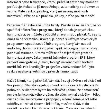
informaci nebo frekvence, kterou právě klient v daný moment
potřebuje. Pokud to již nepotřebuje, automaticky se frekvence
vypne. Máte v rukou přístroj, který má milióny možnosti
nastavení. Držte se ale pravidla „někdy je více použít méně“.
Program má nastavené určité brzdy. Přesto se může stát, že po
spuštění některého z programu, který obsahuje psychickou
harmonizaci, se můžete začít cítit unaveni nebo plakat. Aby se to
omezilo na přijatelnou úroveň, je dobré s každým psychickým
programem spustit souběžně program, který Vám nabudí
endorfiny, hormony štěstí, jako například program superlativy,
pozitivní afirmace. K tomu můžete přidat ještě program na
harmonizaci aury, čaker, meridiánů nebo program EFT, který
provádí energetické „ťukání, taping“ na koncových bodech
meridiánů. Pak k vedlejším projevům v 90% nedochází. Tyto
reakce naskakují většinou u prvních harmonizací.
Každý klient, který přichází, Vám dává svoji důvěru a očekává od
Vás pomoc. Stáváte se jeho průvodcem na cestě k vyléčení. Při
pohovoru s klientem byste ho měli vést k tomu, že nemoc není
jen dysfunkce nějakého orgánu, ale všechny naše složky – tělo,
duch i duše jsou vzájemně propojeny a nemůžeme je od sebe
oddělovat. Pokud chceme léčit tělo, musíme si dávat do
pořádku jak fyzické, tak psychické věci. To je princip celostní