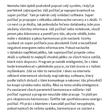
Nemohu Vám úplně podrobně popsat celý systém, i když je
perfektně zabezpečen. Váš počítač je napojen kvantově na
super počítač. Tam je nahrán celý ovládací software. Super
počítač je propojen s několika zálohovacími servery a s Akáši. Ti
co neví co je Akáša, tak jednoduše řečeno databanka, kde jsou
uloženy všechny informace. Váš počítač nebo notebook, slouží
jenom jako klávesnice a paměť pro Vás, abyste věděli, koho
máte v databázi a jakou harmonizaci jste nastavili. Vzorky
vysílané ze super počítače jsou absolutně čisté a nezatížené
negativní energiemi nebo informacemi. Pokud nastavíte
v databázi například jablko, tak superpočítač projede celou
Akáši a vyhledá to nejlepší vhodné jablko ze všech tisíce odrůd,
které má k dispozici. Program je natolik inteligentní, že s Vámi
bude komunikovat v jakémkoliv jazyce, na Vaši úrovni a s Vašimi
myšlenkami. Zdá se Vám to nemožné. I dnes na internetu
některé internetové obchody mají nahrány software, který
podle Vašich dotazů s Vámi komunikuje a nakonec Vás přesvědčí
ke koupí výrobku nebo služby. Říká se tomu uměla inteligence.
Po nastavení všech parametrů harmonizace můžete i Váš
počítač vypnout a program neustále dále pracuje. To platí jen
pro skupinovou harmonizaci. Šetříte tak spotřebovanou energii i
počítač. Při práci s klientem v kanceláři počítač nevypínejte,
pokud naskočí do režimu spánku, harmonizace se zastaví a