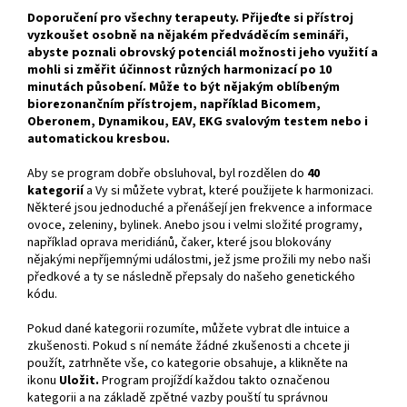
Doporučení pro všechny terapeuty. Přijeďte si přístroj
vyzkoušet osobně na nějakém předváděcím semináři,
abyste poznali obrovský potenciál možnosti jeho využití a
mohli si změřit účinnost různých harmonizací po 10
minutách působení. Může to být nějakým oblíbeným
biorezonančním přístrojem, například Bicomem,
Oberonem, Dynamikou, EAV, EKG svalovým testem nebo i
automatickou kresbou.
Aby se program dobře obsluhoval, byl rozdělen do
40
kategorií
a Vy si můžete vybrat, které použijete k harmonizaci.
Některé jsou jednoduché a přenášejí jen frekvence a informace
ovoce, zeleniny, bylinek. Anebo jsou i velmi složité programy,
například oprava meridiánů, čaker, které jsou blokovány
nějakými nepříjemnými událostmi, jež jsme prožili my nebo naši
předkové a ty se následně přepsaly do našeho genetického
kódu.
Pokud dané kategorii rozumíte, můžete vybrat dle intuice a
zkušenosti. Pokud s ní nemáte žádné zkušenosti a chcete ji
použít, zatrhněte vše, co kategorie obsahuje, a klikněte na
ikonu
Uložit.
Program projíždí každou takto označenou
kategorii a na základě zpětné vazby pouští tu správnou