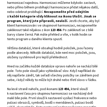
harmonizací najednou. Harmonizaci můžeme kdykoliv zastavit,
nebo přímo během probíhající harmonizace přidat nějakou další,
nebo odebrat probíhající.
Nezapomeňte před odejitím
z každé kategorie vždy kliknout na ikonu Uložit. Jinak se
program, který jste připravili, neuloží.
Jestli chcete, aby byl
klient harmonizován i ve skupinové harmonizaci, nezapomeňte
zakliknout také nějakou z ikon
123 456
. Po zakliknutí se z bílé
barvy stane černá. Pak máte přehled a víte, v kolik hodin se
tento program u daného klienta spustí.
Většina databází, které obsahují hodně položek, jsou řazeny
podle abecedy. Několik databází, kde není moc položek, jsou,
uloženy systémově pro lepší přehlednost.
Hned na začátku každé databáze vpravo nahoře se nachází bílé
pole. Toto pole slouží jako vyhledávač slov. Když například do
něj napíšete zánět, tak seřadí všechny položky se zánětem pod
sebe, i když někdy to může být druhé nebo třetí slovo v řádku.
Na levé straně nahoře, pod ikonami
123 456,
které slouží
k nastavení času pro skupinou harmonizaci se nacházejí dvě
malé bíle pole. První slouží k nastavení vysílací frekvence nebo
pulzaci obrazců, symbolů, bodů v meridiánech, pulzaci bodů