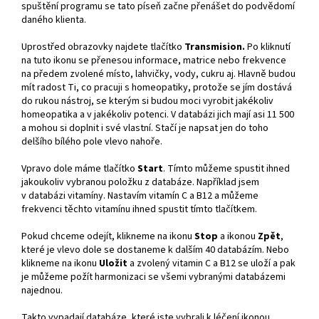
spuštění programu se tato píseň začne přenášet do podvědomí
daného klienta.
Uprostřed obrazovky najdete tlačítko
Transmision.
Po kliknutí
na tuto ikonu se přenesou informace, matrice nebo frekvence
na předem zvolené místo, lahvičky, vody, cukru aj. Hlavně budou
mít radost Ti, co pracuji s homeopatiky, protože se jím dostává
do rukou nástroj, se kterým si budou moci vyrobit jakékoliv
homeopatika a v jakékoliv potenci. V databázi jich mají asi 11 500
a mohou si doplnit i své vlastní. Stačí je napsat jen do toho
delšího bílého pole vlevo nahoře.
Vpravo dole máme tlačítko
Start
. Tímto můžeme spustit ihned
jakoukoliv vybranou položku z databáze. Například jsem
v databázi vitamíny. Nastavím vitamín C a B12 a můžeme
frekvenci těchto vitamínu ihned spustit tímto tlačítkem.
Pokud chceme odejít, klikneme na ikonu
Stop
a ikonou
Zpět
,
které je vlevo dole se dostaneme k dalším 40 databázím. Nebo
klikneme na ikonu
Uložit
a zvolený vitamin C a B12 se uloží a pak
je můžeme požít harmonizaci se všemi vybranými databázemi
najednou.
Takto vypadají databáze, které jste vybrali k léčení ikonou