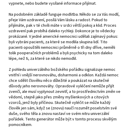
vypnete, nebo budete vysílané informace přijímat.
Na podobném základě funguje modlitba. Někdo se za Vás modlí,
přeje Vám uzdravení, posílá Vám lásku a radost. Pokud to
přijímáte, pak v té chvíli máte v srdci větší pokoj a klid. Proces
uzdravení pak probíhá daleko rychleji. Dokonce je to vědecky
prokázané. V jedné americké nemocnici udělali zajímavý pokus:
byli vybráni pacienti, za které se modlila skupina lidí. Tito
pacienti opouštěli nemocnici průměrně o tři dny dříve, neměli
tolik pooperačních problémů a byli psychicky na tom daleko
lépe, než ti, za které se nikdo nemodlil.
Z pohledu univerzálního božského pořádku signalizuje nemoc
vnitřní i vnější nerovnováhu, disharmonii a odklon. Každá nemoc
chce sdělit člověku něco důležité a poukázat na skutečné
důvody jeho nerovnováhy. Opravdové vyléčení nemůže přijít
zvenčí, ale musí vyplynout zevnitř, a to prostřednictvím změn ve
vědomí, stejně jako přes změny myšlenkových a citových
vzorců, jenž byly příčinou. Skutečně vyléčit se může každý
člověk jen sám, když se (znovu) naučí rozumět poselstvím své
duše, svého těla a znovu nastaví ve svém nitru univerzální
pořádek. Tento generátor může být v tomto procesu skvělým
pomocníkem.