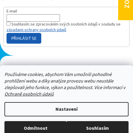
E-mail
Souhlasím se zpracováním svých osobních údajů v souladu se
zásadami ochrany osobních údajů
PŘIHLÁSIT SE
Plazmový generátor.cz
Heureka - hodnocení
Solárne panely.sk
Parasite zapper
Používáme cookies, abychom Vám umožnili pohodlné
prohlížení webu a díky analýze provozu webu neustále
zlepšovali jeho funkce, výkon a použitelnost. Více informací v
Ochraně osobních údajů
Nastavení
Stačí nám zavolat a zeptat se :-)
Odmítnout
Souhlasím
Copyright 2026
ZAPPER-CENTRUM.cz
. Všechna práva vyhrazena.
Jsme tu pro vás -> 606 909 540