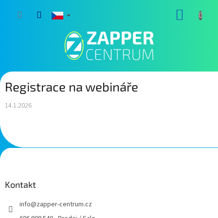
Přejít
NÁKUP
na
obsah
KOŠÍK
Registrace na webináře
14.1.2026
Z
á
p
a
Kontakt
t
info
@
zapper-centrum.cz
í