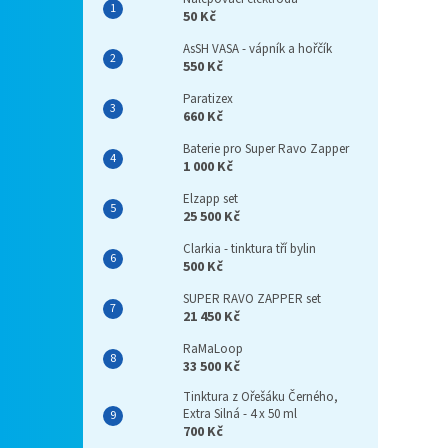
50 Kč
AsSH VASA - vápník a hořčík
550 Kč
Paratizex
660 Kč
Baterie pro Super Ravo Zapper
1 000 Kč
Elzapp set
25 500 Kč
Clarkia - tinktura tří bylin
500 Kč
SUPER RAVO ZAPPER set
21 450 Kč
RaMaLoop
33 500 Kč
Tinktura z Ořešáku Černého,
Extra Silná - 4 x 50 ml
700 Kč