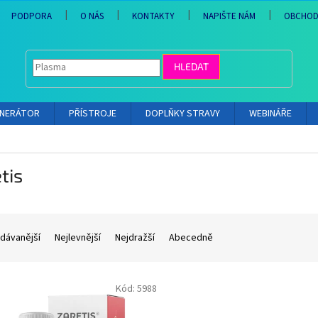
PODPORA
O NÁS
KONTAKTY
NAPIŠTE NÁM
OBCHOD
HLEDAT
ENERÁTOR
PŘÍSTROJE
DOPLŇKY STRAVY
WEBINÁŘE
tis
dávanější
Nejlevnější
Nejdražší
Abecedně
Kód:
5988