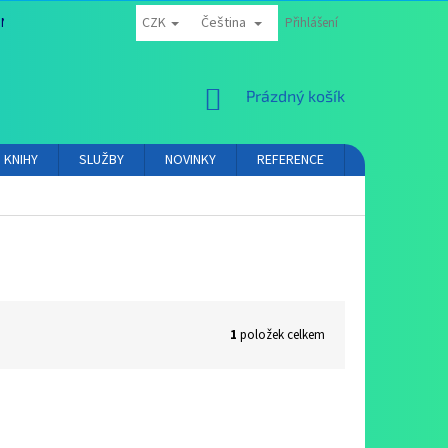
CZK
Čeština
NÍ PODMÍNKY
OCHRANA OSOBNÍCH ÚDAJŮ
Přihlášení
PROVIZNÍ SYSTÉM
NÁKUPNÍ
Prázdný košík
KOŠÍK
KNIHY
SLUŽBY
NOVINKY
REFERENCE
VIDEA
K
1
položek celkem