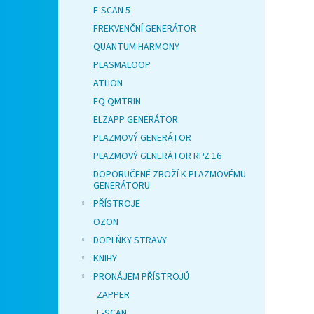
F-SCAN 5
FREKVENČNÍ GENERÁTOR
QUANTUM HARMONY
PLASMALOOP
ATHON
FQ QMTRIN
ELZAPP GENERÁTOR
PLAZMOVÝ GENERÁTOR
PLAZMOVÝ GENERÁTOR RPZ 16
DOPORUČENÉ ZBOŽÍ K PLAZMOVÉMU
GENERÁTORU
PŘÍSTROJE
OZON
DOPLŇKY STRAVY
KNIHY
PRONÁJEM PŘÍSTROJŮ
ZAPPER
F-SCAN