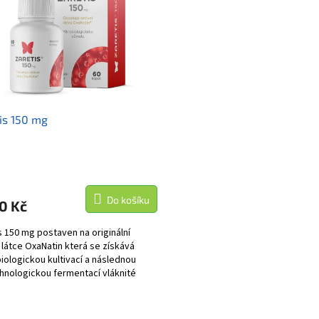
is 150 mg
Do košíku
0 Kč
s 150 mg postaven na originální
í látce OxaNatin která se získává
iologickou kultivací a následnou
hnologickou fermentací vláknité
enicillium...
O