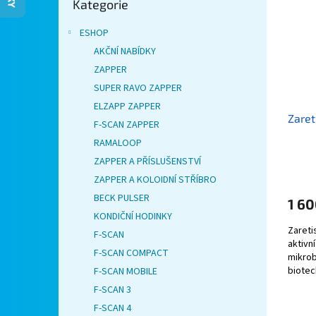
Kategorie
kategorie
i
r
n
s
o
e
ESHOP
p
d
l
AKČNÍ NABÍDKY
r
u
ZAPPER
o
k
d
SUPER RAVO ZAPPER
t
u
ů
ELZAPP ZAPPER
Zaret
k
F-SCAN ZAPPER
t
RAMALOOP
ů
ZAPPER A PŘÍSLUŠENSTVÍ
ZAPPER A KOLOIDNÍ STŘÍBRO
BECK PULSER
1 60
KONDIČNÍ HODINKY
Zareti
F-SCAN
aktivn
F-SCAN COMPACT
mikrob
biotec
F-SCAN MOBILE
houby P
F-SCAN 3
F-SCAN 4