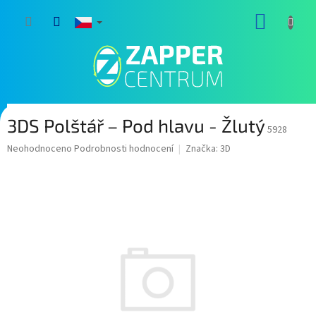
Přejít
NÁKUP
na
obsah
KOŠÍK
3DS Polštář – Pod hlavu - Žlutý
5928
Průměrné
Neohodnoceno
Podrobnosti hodnocení
Značka:
3D
hodnocení
produktu
je
0,0
z
5
hvězdiček.