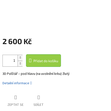
2 600 Kč
Měrná
cena:
Přidat do košíku
3D Polštář – pod hlavu (na uvolnění krku) žlutý
Detailní informace
ZEPTAT SE
SDÍLET