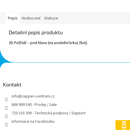
Popis
Hodnocení
Diskuze
Detailní popis produktu
3D Polštář – pod hlavu (na uvolnění krku) žlutý
Z
á
p
a
Kontakt
t
info
@
zapper-centrum.cz
í
606 909 540 - Prodej / Sale
720 103 309 - Technická podpora / Support
Informace na Facebooku