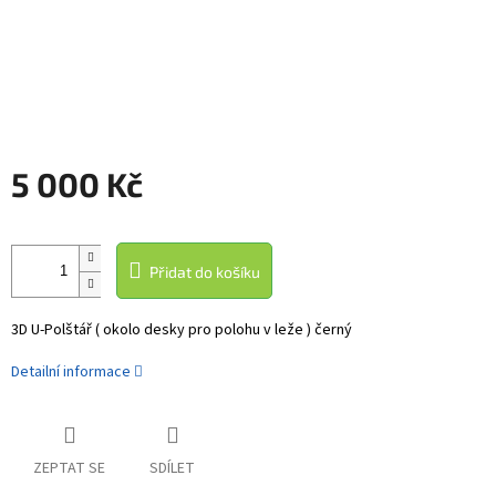
5 000 Kč
Měrná
cena:
Přidat do košíku
3D U-Polštář ( okolo desky pro polohu v leže ) černý
Detailní informace
ZEPTAT SE
SDÍLET