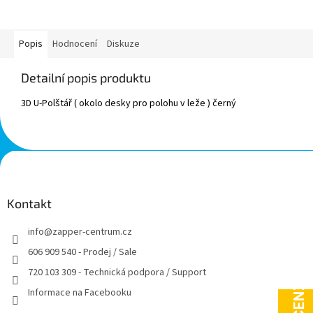
Popis
Hodnocení
Diskuze
Detailní popis produktu
3D U-Polštář ( okolo desky pro polohu v leže ) černý
Z
á
p
a
Kontakt
t
info
@
zapper-centrum.cz
í
606 909 540 - Prodej / Sale
720 103 309 - Technická podpora / Support
Informace na Facebooku