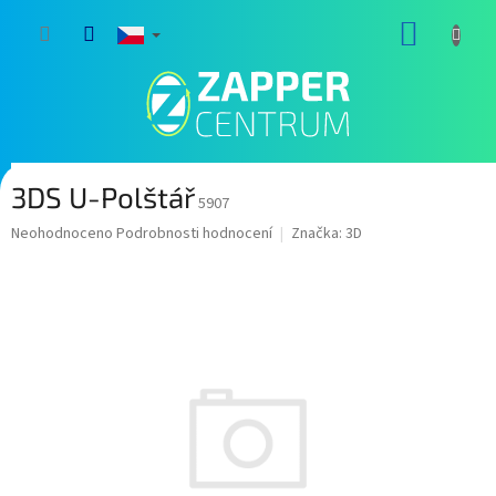
Přejít
NÁKUP
na
obsah
KOŠÍK
3DS U-Polštář
5907
Průměrné
Neohodnoceno
Podrobnosti hodnocení
Značka:
3D
hodnocení
produktu
je
0,0
z
5
hvězdiček.