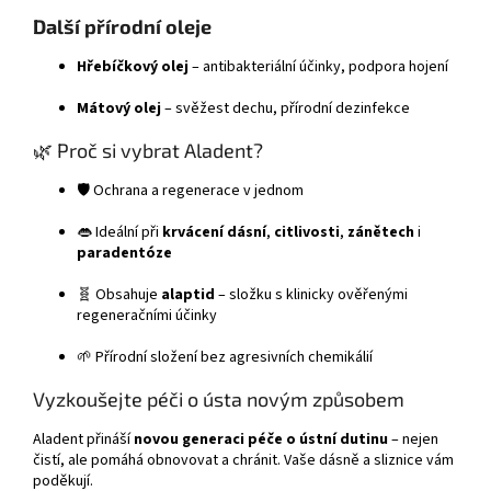
Další přírodní oleje
Hřebíčkový olej
– antibakteriální účinky, podpora hojení
Mátový olej
– svěžest dechu, přírodní dezinfekce
🌿 Proč si vybrat Aladent?
🛡️ Ochrana a regenerace v jednom
👄 Ideální při
krvácení dásní
,
citlivosti
,
zánětech
i
paradentóze
🧬 Obsahuje
alaptid
– složku s klinicky ověřenými
regeneračními účinky
🌱 Přírodní složení bez agresivních chemikálií
Vyzkoušejte péči o ústa novým způsobem
Aladent přináší
novou generaci péče o ústní dutinu
– nejen
čistí, ale pomáhá obnovovat a chránit. Vaše dásně a sliznice vám
poděkují.