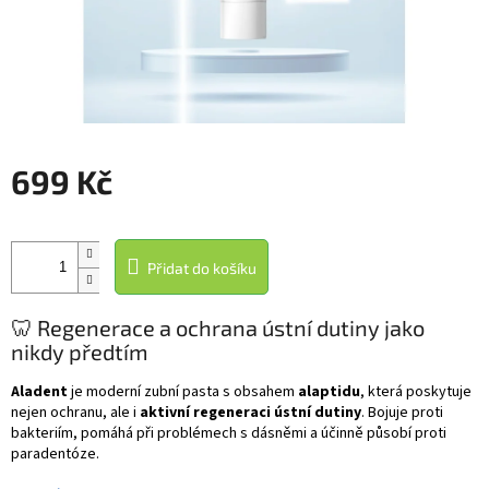
699 Kč
Měrná
cena:
Přidat do košíku
🦷 Regenerace a ochrana ústní dutiny jako
nikdy předtím
Aladent
je moderní zubní pasta s obsahem
alaptidu
, která poskytuje
nejen ochranu, ale i
aktivní regeneraci ústní dutiny
. Bojuje proti
bakteriím, pomáhá při problémech s dásněmi a účinně působí proti
paradentóze.