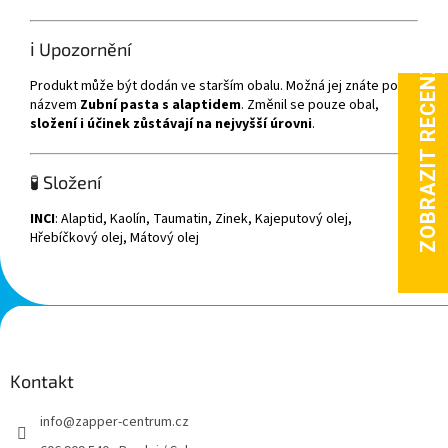
ℹ️ Upozornění
Produkt může být dodán ve starším obalu. Možná jej znáte pod
názvem
Zubní pasta s alaptidem
. Změnil se pouze obal,
složení i účinek zůstávají na nejvyšší úrovni
.
🧪 Složení
INCI
: Alaptid, Kaolín, Taumatin, Zinek, Kajeputový olej,
Hřebíčkový olej, Mátový olej
Z
á
p
a
Kontakt
t
info
@
zapper-centrum.cz
í