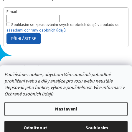
E-mail
Souhlasím se zpracováním svých osobních údajů v souladu se
zásadami ochrany osobních údajů
PŘIHLÁSIT SE
Plazmový generátor.cz
Heureka - hodnocení
Solárne panely.sk
Parasite zapper
Používáme cookies, abychom Vám umožnili pohodlné
prohlížení webu a díky analýze provozu webu neustále
zlepšovali jeho funkce, výkon a použitelnost. Více informací v
Ochraně osobních údajů
Nastavení
Stačí nám zavolat a zeptat se :-)
Odmítnout
Souhlasím
Copyright 2026
ZAPPER-CENTRUM.cz
. Všechna práva vyhrazena.
Jsme tu pro vás -> 606 909 540