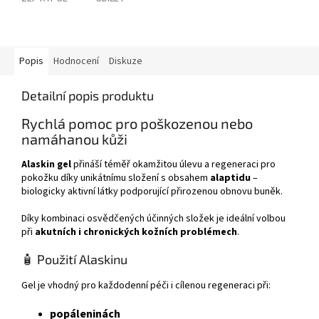
Popis
Hodnocení
Diskuze
Detailní popis produktu
Rychlá pomoc pro poškozenou nebo
namáhanou kůži
Alaskin gel
přináší téměř okamžitou úlevu a regeneraci pro
pokožku díky unikátnímu složení s obsahem
alaptidu
–
biologicky aktivní látky podporující přirozenou obnovu buněk.
Díky kombinaci osvědčených účinných složek je ideální volbou
při
akutních i chronických kožních problémech
.
🧴 Použití Alaskinu
Gel je vhodný pro každodenní péči i cílenou regeneraci při:
popáleninách