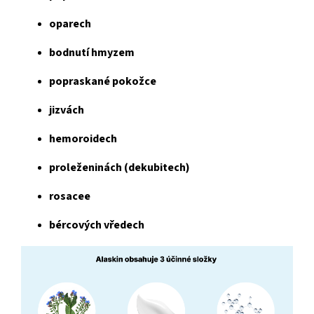
oparech
bodnutí hmyzem
popraskané pokožce
jizvách
hemoroidech
proleženinách (dekubitech)
rosacee
bércových vředech