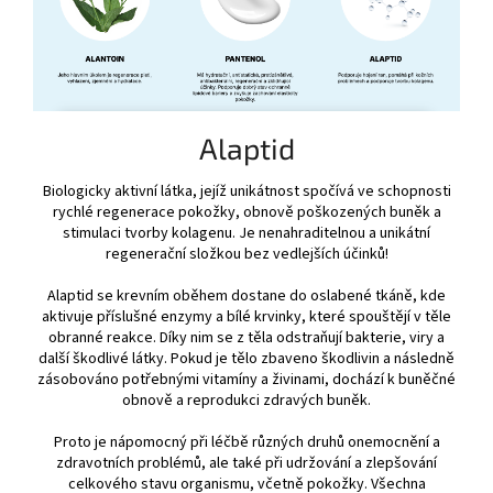
Alaptid
Biologicky aktivní látka, jejíž unikátnost spočívá ve schopnosti
rychlé regenerace pokožky, obnově poškozených buněk a
stimulaci tvorby kolagenu. Je nenahraditelnou a unikátní
regenerační složkou bez vedlejších účinků!
Alaptid se krevním oběhem dostane do oslabené tkáně, kde
aktivuje příslušné enzymy a bílé krvinky, které spouštějí v těle
obranné reakce. Díky nim se z těla odstraňují bakterie, viry a
další škodlivé látky. Pokud je tělo zbaveno škodlivin a následně
zásobováno potřebnými vitamíny a živinami, dochází k buněčné
obnově a reprodukci zdravých buněk.
Proto je nápomocný při léčbě různých druhů onemocnění a
zdravotních problémů, ale také při udržování a zlepšování
celkového stavu organismu, včetně pokožky. Všechna