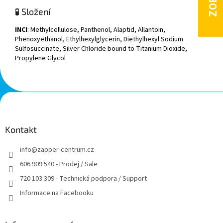
🧪 Složení
INCI
: Methylcellulose, Panthenol, Alaptid, Allantoin,
Phenoxyethanol, Ethylhexylglycerin, Diethylhexyl Sodium
Sulfosuccinate, Silver Chloride bound to Titanium Dioxide,
Propylene Glycol
Z
á
p
a
Kontakt
t
info
@
zapper-centrum.cz
í
606 909 540 - Prodej / Sale
720 103 309 - Technická podpora / Support
Informace na Facebooku