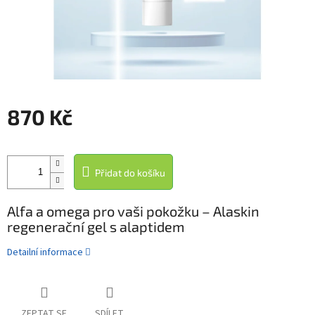
870 Kč
Měrná
cena:
Přidat do košíku
Alfa a omega pro vaši pokožku – Alaskin
regenerační gel s alaptidem
Detailní informace
ZEPTAT SE
SDÍLET