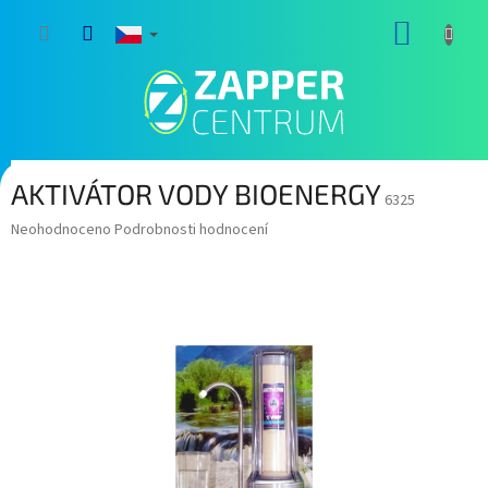
Přejít
NÁKUP
na
obsah
KOŠÍK
AKTIVÁTOR VODY BIOENERGY
6325
Průměrné
Neohodnoceno
Podrobnosti hodnocení
hodnocení
produktu
je
0,0
z
5
hvězdiček.