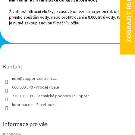
Náhradní filtrační vložka do Aktivátoru vody
Životnost filtrační vložky je časově omezená na jeden rok od
prvního spuštění vody, nebo profiltrováním 8.000 litrů vody. Pak
je nutné zakoupit novou filtrační vložku.
Z
á
p
a
Kontakt
t
info
@
zapper-centrum.cz
í
606 909 540 - Prodej / Sale
720 103 309 - Technická podpora / Support
Informace na Facebooku
Informace pro vás