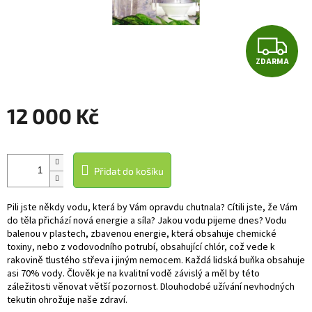
Z
ZDARMA
D
A
12 000 Kč
R
Měrná
cena:
M
Přidat do košíku
A
Pili jste někdy vodu, která by Vám opravdu chutnala? Cítili jste, že Vám
do těla přichází nová energie a síla? Jakou vodu pijeme dnes? Vodu
balenou v plastech, zbavenou energie, která obsahuje chemické
toxiny, nebo z vodovodního potrubí, obsahující chlór, což vede k
rakovině tlustého střeva i jiným nemocem. Každá lidská buňka obsahuje
asi 70% vody. Člověk je na kvalitní vodě závislý a měl by této
záležitosti věnovat větší pozornost. Dlouhodobé užívání nevhodných
tekutin ohrožuje naše zdraví.