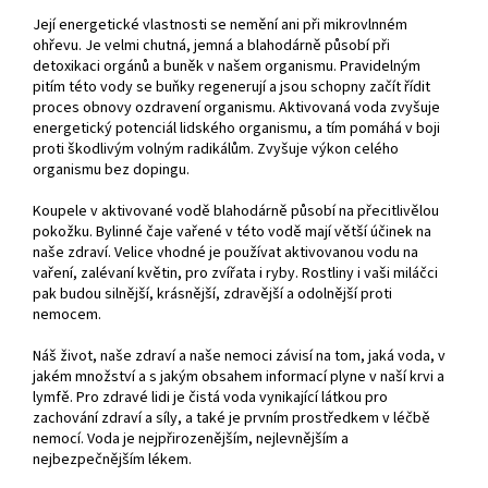
Její energetické vlastnosti se nemění ani při mikrovlnném
ohřevu. Je velmi chutná, jemná a blahodárně působí při
detoxikaci orgánů a buněk v našem organismu. Pravidelným
pitím této vody se buňky regenerují a jsou schopny začít řídit
proces obnovy ozdravení organismu. Aktivovaná voda zvyšuje
energetický potenciál lidského organismu, a tím pomáhá v boji
proti škodlivým volným radikálům. Zvyšuje výkon celého
organismu bez dopingu.
Koupele v aktivované vodě blahodárně působí na přecitlivělou
pokožku. Bylinné čaje vařené v této vodě mají větší účinek na
naše zdraví. Velice vhodné je používat aktivovanou vodu na
vaření, zalévaní květin, pro zvířata i ryby. Rostliny i vaši miláčci
pak budou silnější, krásnější, zdravější a odolnější proti
nemocem.
Náš život, naše zdraví a naše nemoci závisí na tom, jaká voda, v
jakém množství a s jakým obsahem informací plyne v naší krvi a
lymfě. Pro zdravé lidi je čistá voda vynikající látkou pro
zachování zdraví a síly, a také je prvním prostředkem v léčbě
nemocí. Voda je nejpřirozenějším, nejlevnějším a
nejbezpečnějším lékem.