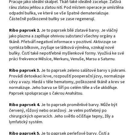
Pracuje jako ideální skalpel. Tkáň také ideálně zaceluje. Zašívá
ránu zlatou jehlou a zlatou nití. Pod místem operace je umístěna
odpadní buňka, ve které se vše špatné dematerializuje.
Částečně poškozené buňky se zase regenerují.
Ribo paprsek 2.
Je to paprsek bílé zlatavé barvy. Je vláčný
jako plazma a zaplňuje ohnivou substancí všechny orgány a
tkáně. Přetváří negativní informace v pozitivní. Aktivizuje se
syntéza bílkovin, zvyšuje se látková výměna, vznikají nové
buňky. Čistí také nepotřebné myšlenkové formy. Využívá ke své
práci frekvence Měsíce, Merkuru, Venuše, Marsu a Saturnu.
Ribo paprsek 3.
Je to paprsek zeleno salátové barvy s jiskrami.
Provádí detoxikaci krve, rozpouští pooperační jizvy, normalizuje
cévy a vazy. Hledá v těle hematomy, poškozené tkáně a krev se
normalizuje. Jeho barva se šíří po celém těle a vše uklidňuje.
Paprsek spolupracuje s čakrou Anahátou.
Ribo paprsek 4.
Je to paprsek proměnlivé barvy. Může být
červený, růžový nebo oranžový. Je velmi potřebný po
chirurgických operacích. Jeho světlo očišťuje tepny, žíly a
lymfatický systém.
Ribo paprsek 5.
Je to paprsek perleťové barvy. Čistí a