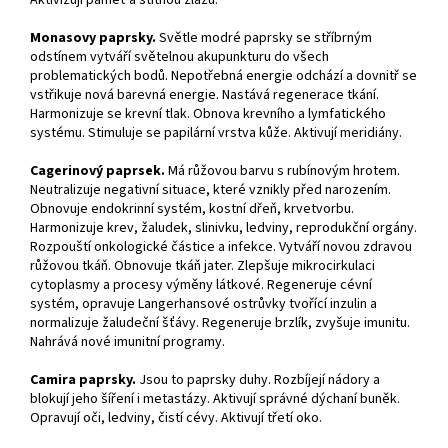
Aktivizují paměť a štítnou žlázu.
Monasovy paprsky.
Světle modré paprsky se stříbrným
odstínem vytváří světelnou akupunkturu do všech
problematických bodů. Nepotřebná energie odchází a dovnitř se
vstřikuje nová barevná energie. Nastává regenerace tkání.
Harmonizuje se krevní tlak. Obnova krevního a lymfatického
systému. Stimuluje se papilární vrstva kůže. Aktivují meridiány.
Cagerinový paprsek.
Má růžovou barvu s rubínovým hrotem.
Neutralizuje negativní situace, které vznikly před narozením.
Obnovuje endokrinní systém, kostní dřeň, krvetvorbu.
Harmonizuje krev, žaludek, slinivku, ledviny, reprodukční orgány.
Rozpouští onkologické částice a infekce. Vytváří novou zdravou
růžovou tkáň. Obnovuje tkáň jater. Zlepšuje mikrocirkulaci
cytoplasmy a procesy výměny látkové. Regeneruje cévní
systém, opravuje Langerhansové ostrůvky tvořící inzulin a
normalizuje žaludeční šťávy. Regeneruje brzlík, zvyšuje imunitu.
Nahrává nové imunitní programy.
Camira paprsky.
Jsou to paprsky duhy. Rozbíjejí nádory a
blokují jeho šíření i metastázy. Aktivují správné dýchaní buněk.
Opravují oči, ledviny, čistí cévy. Aktivují třetí oko.