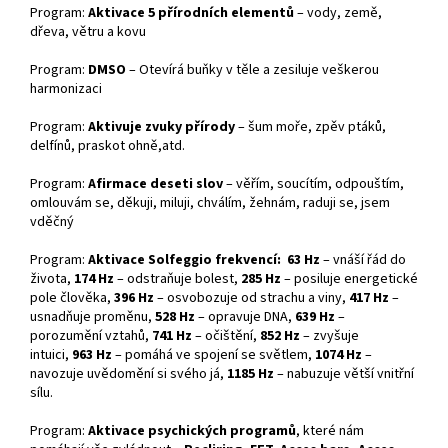
Program:
Aktivace 5 přírodních elementů
– vody, země,
dřeva, větru a kovu
Program:
DMSO
– Otevírá buňky v těle a zesiluje veškerou
harmonizaci
Program:
Aktivuje zvuky přírody
– šum moře, zpěv ptáků,
delfínů, praskot ohně,atd.
Program:
Afirmace deseti slov
– věřím, soucítím, odpouštím,
omlouvám se, děkuji, miluji, chválím, žehnám, raduji se, jsem
vděčný
Program:
Aktivace Solfeggio frekvencí:
63 Hz
– vnáší řád do
života,
174 Hz
– odstraňuje bolest,
285 Hz
– posiluje energetické
pole člověka,
396 Hz
– osvobozuje od strachu a viny,
417 Hz
–
usnadňuje proměnu,
528 Hz
– opravuje DNA,
639 Hz
–
porozumění vztahů,
741 Hz
– očištění,
852 Hz
– zvyšuje
intuici,
963 Hz
– pomáhá ve spojení se světlem,
1074 Hz
–
navozuje uvědomění si svého já,
1185 Hz
– nabuzuje větší vnitřní
sílu.
Program:
Aktivace psychických programů
, které nám