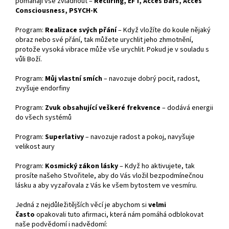
pomáhají vše zvládnout –
Recliring, EFT, Acces bars, Acces
Consciousness, PSYCH-K
Program:
Realizace svých přání
– Když vložíte do koule nějaký
obraz nebo své přání, tak můžete urychlit jeho zhmotnění,
protože vysoká vibrace může vše urychlit. Pokud je v souladu s
vůli Boží.
Program:
Můj vlastní smích
– navozuje dobrý pocit, radost,
zvyšuje endorfiny
Program:
Zvuk obsahující veškeré frekvence
– dodává energii
do všech systémů
Program:
Superlativy
– navozuje radost a pokoj, navyšuje
velikost aury
Program:
Kosmický zákon lásky
– Když ho aktivujete, tak
prosíte našeho Stvořitele, aby do Vás vložil bezpodmínečnou
lásku a aby vyzařovala z Vás ke všem bytostem ve vesmíru.
Jedná z nejdůležitějších věcí je abychom si
velmi
často
opakovali tuto afirmaci, která nám pomáhá odblokovat
naše podvědomí i nadvědomí: