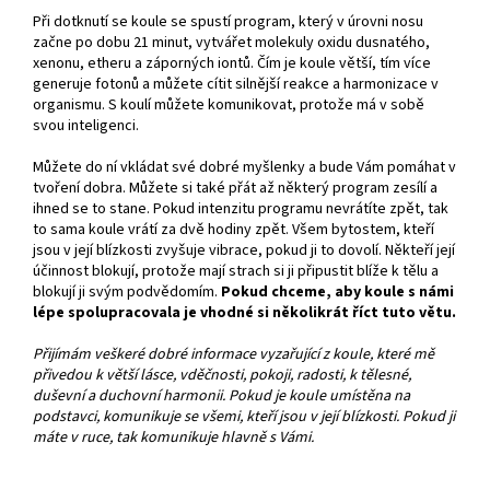
Při dotknutí se koule se spustí program, který v úrovni nosu
začne po dobu 21 minut, vytvářet molekuly oxidu dusnatého,
xenonu, etheru a záporných iontů. Čím je koule větší, tím více
generuje fotonů a můžete cítit silnější reakce a harmonizace v
organismu. S koulí můžete komunikovat, protože má v sobě
svou inteligenci.
Můžete do ní vkládat své dobré myšlenky a bude Vám pomáhat v
tvoření dobra. Můžete si také přát až některý program zesílí a
ihned se to stane. Pokud intenzitu programu nevrátíte zpět, tak
to sama koule vrátí za dvě hodiny zpět. Všem bytostem, kteří
jsou v její blízkosti zvyšuje vibrace, pokud ji to dovolí. Někteří její
účinnost blokují, protože mají strach si ji připustit blíže k tělu a
blokují ji svým podvědomím.
Pokud chceme, aby koule s námi
lépe spolupracovala je vhodné si několikrát říct tuto větu.
Přijímám veškeré dobré informace vyzařující z koule, které mě
přivedou k větší lásce, vděčnosti, pokoji, radosti, k tělesné,
duševní a duchovní harmonii. Pokud je koule umístěna na
podstavci, komunikuje se všemi, kteří jsou v její blízkosti. Pokud ji
máte v ruce, tak komunikuje hlavně s Vámi.