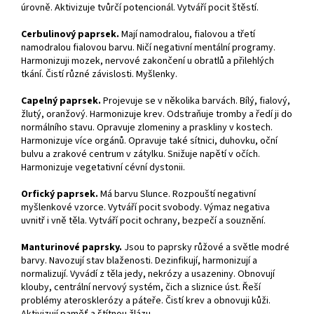
úrovně. Aktivizuje tvůrčí potencionál. Vytváří pocit štěstí.
Cerbulinový paprsek.
Mají namodralou, fialovou a třetí
namodralou fialovou barvu. Ničí negativní mentální programy.
Harmonizuji mozek, nervové zakončení u obratlů a přilehlých
tkání. Čistí různé závislosti. Myšlenky.
Capelný paprsek.
Projevuje se v několika barvách. Bílý, fialový,
žlutý, oranžový. Harmonizuje krev. Odstraňuje tromby a ředí ji do
normálního stavu. Opravuje zlomeniny a praskliny v kostech.
Harmonizuje více orgánů. Opravuje také sítnici, duhovku, oční
bulvu a zrakové centrum v zátylku. Snižuje napětí v očích.
Harmonizuje vegetativní cévní dystonii.
Orfický paprsek.
Má barvu Slunce. Rozpouští negativní
myšlenkové vzorce. Vytváří pocit svobody. Výmaz negativa
uvnitř i vně těla. Vytváří pocit ochrany, bezpečí a souznění.
Manturinové paprsky.
Jsou to paprsky růžové a světle modré
barvy. Navozují stav blaženosti. Dezinfikují, harmonizují a
normalizují. Vyvádí z těla jedy, nekrózy a usazeniny. Obnovují
klouby, centrální nervový systém, čich a sliznice úst. Řeší
problémy aterosklerózy a páteře. Čistí krev a obnovuji kůži.