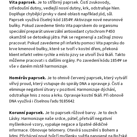
Vita paprsek.
Je to stříbrný paprsek. Čistí zvukovody,
středoušní dutiny, vedlejší nosní dutiny, krk, odstraňuje hlen.
Doplňuje chybějící prvky v dané oblasti například jód, sůl.
Paprsek využívá číselný kód 1854Ψ. Aktivizuje nové neuronové
buňky. Pokud zavedeme tímto Vita paprskem do organismu
speciální preparát univerzální antioxidant cytochrom P450
okamžitě se detoxikuji játra. Pak se regenerují a začínají znovu
pracovat. Pokud zavedeme při infarktu pomoci Vita paprsku do
krve kmenové buňky, které se tvoří v kostní dřeni, překoná
klient infarkt velmi rychle a místo jizvy se utvoří živá tkáň. Takto
můžeme pracovat i s dalšími orgány. Po zavedení kódu 1854Ψ se
vše v daném místě harmonizuje.
Homérův paprsek.
Je to ohnivě červený paprsek, který vytváří
vířivý proud, který vstupuje do spirály DNA a opravuje ji. Čistí a
eliminuje negativní útvary v pozitivní. Harmonizuje dýchání,
odstraňuje hnis z nosu a krku. Opravuje kostní tkáň. Při obnově
DNA využívá i číselnou řadu 9185642
Korunní paprsek.
Je to paprsek růžové barvy. Je to dech
Lásky. Harmonizuje naše srdce, páteř, přetváří negativní
myšlenkové vzory, vypaluje negace a špatné dědičné
informace. Obnovuje telomery. Otevírá souznění s Bohem a
lidmi. Přicházejí nové tvůrčí myšlenky světla napojené na Božské