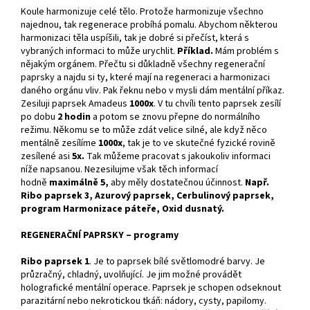
Koule harmonizuje celé tělo. Protože harmonizuje všechno
najednou, tak regenerace probíhá pomalu. Abychom některou
harmonizaci těla uspíšili, tak je dobré si přečíst, která s
vybraných informaci to může urychlit.
Příklad.
Mám problém s
nějakým orgánem. Přečtu si důkladně všechny regenerační
paprsky a najdu si ty, které mají na regeneraci a harmonizaci
daného orgánu vliv. Pak řeknu nebo v mysli dám mentální příkaz.
Zesiluji paprsek Amadeus
1000x
. V tu chvíli tento paprsek zesílí
po dobu
2 hodin
a potom se znovu přepne do normálního
režimu. Někomu se to může zdát velice silné, ale když něco
mentálně zesílíme
1000x
, tak je to ve skutečné fyzické rovině
zesílené asi
5x.
Tak můžeme pracovat s jakoukoliv informaci
níže napsanou. Nezesilujme však těch informací
hodně
maximálně 5,
aby měly dostatečnou účinnost.
Např.
Ribo paprsek 3, Azurový paprsek, Cerbulinový paprsek,
program Harmonizace páteře, Oxid dusnatý.
REGENERAČNÍ PAPRSKY – programy
Ribo paprsek 1
. Je to paprsek bílé světlomodré barvy. Je
průzračný, chladný, uvolňující. Je jim možné provádět
holografické mentální operace. Paprsek je schopen odseknout
parazitární nebo nekrotickou tkáň: nádory, cysty, papilomy.