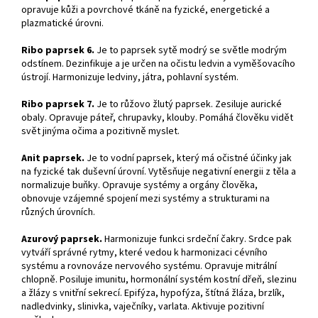
opravuje kůži a povrchové tkáně na fyzické, energetické a
plazmatické úrovni.
Ribo paprsek 6.
Je to paprsek sytě modrý se světle modrým
odstínem. Dezinfikuje a je určen na očistu ledvin a vyměšovacího
ústrojí. Harmonizuje ledviny, játra, pohlavní systém.
Ribo paprsek 7.
Je to růžovo žlutý paprsek. Zesiluje aurické
obaly. Opravuje páteř, chrupavky, klouby. Pomáhá člověku vidět
svět jinýma očima a pozitivně myslet.
Anit paprsek.
Je to vodní paprsek, který má očistné účinky jak
na fyzické tak duševní úrovní. Vytěsňuje negativní energii z těla a
normalizuje buňky. Opravuje systémy a orgány člověka,
obnovuje vzájemné spojení mezi systémy a strukturami na
různých úrovních.
Azurový paprsek.
Harmonizuje funkci srdeční čakry. Srdce pak
vytváří správné rytmy, které vedou k harmonizaci cévního
systému a rovnováze nervového systému. Opravuje mitrální
chlopně. Posiluje imunitu, hormonální systém kostní dřeň, slezinu
a žlázy s vnitřní sekrecí. Epifýza, hypofýza, štítná žláza, brzlík,
nadledvinky, slinivka, vaječníky, varlata. Aktivuje pozitivní