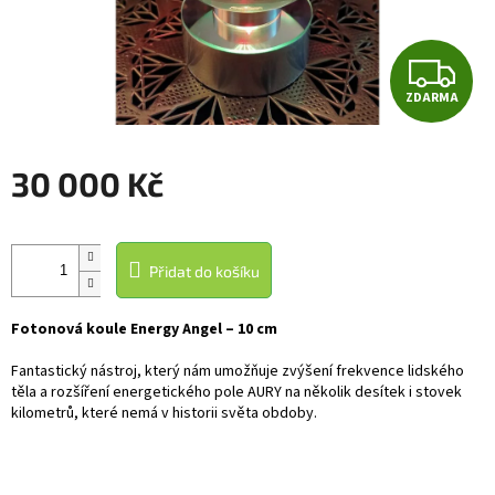
Z
ZDARMA
D
A
30 000 Kč
R
Měrná
cena:
M
Přidat do košíku
A
Fotonová koule Energy Angel – 10 cm
Fantastický nástroj, který nám umožňuje zvýšení frekvence lidského
těla a rozšíření energetického pole AURY na několik desítek i stovek
kilometrů, které nemá v historii světa obdoby.