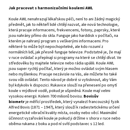
Jak pracovat s harmonizačními koulemi AWL
Koule AWL nenahrazují lékařskou péči, není to ani žádný magický
předmět, jak to někteří lidé chtějí nazvat, ale nová technologie,
která pracuje informacemi, frekvencemi, fotony, paprsky, které
jsou nahrány přímo do skla. Funguje jako harddisk v počítači, na
kterém je nahraný program s veškerými informacemi. Pro
některé to může být nepochopitelné, ale kdo rozumí z
normálních lidí, jak přesně funguje televize. Podstatné je, že mají
v ruce ovládač a přepínají si programy na které se chtějí dívat. Ve
středověku by majitele televize nebo rádia upálili. Koule AWL
jsou super rychlý počítač, který je možno ovládat svým hlasem
nebo myšlenkou. Pracuje nezávisle na Vás, ale můžete ho také
svou vůli ovládat. Tento návod je dobré si vytisknout, aby Vám
byl kdykoliv k dispozici. Rukavice slouží na přenesení po omytí
koule v mýdlové vodě, pokud je ušpiněná. Koule mají velmi
vysokou energii. Kolem 700 milionů bovisu.
Bovisův
biometr
je měřící prostředek, který vynalezl francouzský fyzik
Alfred Bovis (1871 – 1947), který slouží k radiestetickému určení
energetické vibrační kvality místa, osoby nebo věcí. Maximální
účinnost vyzařování koule je pokud ji držíme v shora v ruce nebo
oběma rukama z boku a pod ní svítí podstavec s 12 led.