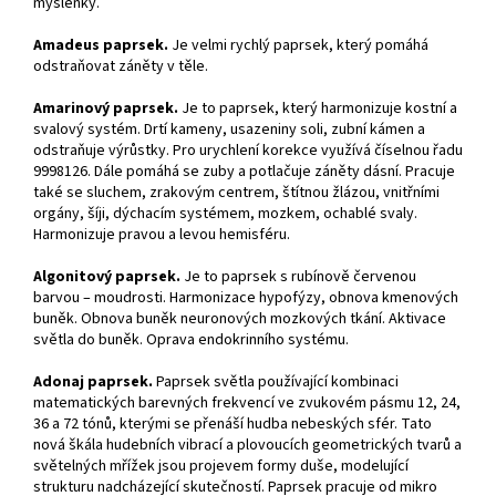
myšlenky.
Amadeus paprsek.
Je velmi rychlý paprsek, který pomáhá
odstraňovat záněty v těle.
Amarinový paprsek.
Je to paprsek, který harmonizuje kostní a
svalový systém. Drtí kameny, usazeniny soli, zubní kámen a
odstraňuje výrůstky. Pro urychlení korekce využívá číselnou řadu
9998126. Dále pomáhá se zuby a potlačuje záněty dásní. Pracuje
také se sluchem, zrakovým centrem, štítnou žlázou, vnitřními
orgány, šíji, dýchacím systémem, mozkem, ochablé svaly.
Harmonizuje pravou a levou hemisféru.
Algonitový paprsek.
Je to paprsek s rubínově červenou
barvou – moudrosti. Harmonizace hypofýzy, obnova kmenových
buněk. Obnova buněk neuronových mozkových tkání. Aktivace
světla do buněk. Oprava endokrinního systému.
Adonaj paprsek.
Paprsek světla používající kombinaci
matematických barevných frekvencí ve zvukovém pásmu 12, 24,
36 a 72 tónů, kterými se přenáší hudba nebeských sfér. Tato
nová škála hudebních vibrací a plovoucích geometrických tvarů a
světelných mřížek jsou projevem formy duše, modelující
strukturu nadcházející skutečností. Paprsek pracuje od mikro