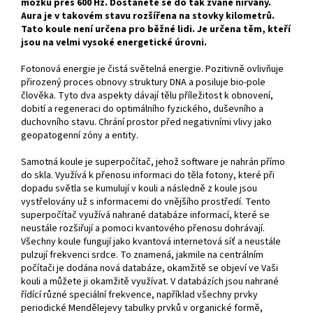
mozku přes 600 Hz. Dostanete se do tak zvané nirvány.
Aura je v takovém stavu rozšířena na stovky kilometrů.
Tato koule není určena pro běžné lidi. Je určena těm, kteří
jsou na velmi vysoké energetické úrovni.
Fotonová energie je čistá světelná energie. Pozitivně ovlivňuje
přirozený proces obnovy struktury DNA a posiluje bio-pole
člověka. Tyto dva aspekty dávají tělu příležitost k obnovení,
dobití a regeneraci do optimálního fyzického, duševního a
duchovního stavu. Chrání prostor před negativními vlivy jako
geopatogenní zóny a entity.
Samotná koule je superpočítač, jehož software je nahrán přímo
do skla. Využívá k přenosu informaci do těla fotony, které při
dopadu světla se kumulují v kouli a následně z koule jsou
vystřelovány už s informacemi do vnějšího prostředí. Tento
superpočítač využívá nahrané databáze informací, které se
neustále rozšiřují a pomoci kvantového přenosu dohrávají.
Všechny koule fungují jako kvantová internetová síť a neustále
pulzují frekvenci srdce. To znamená, jakmile na centrálním
počítači je dodána nová databáze, okamžitě se objeví ve Vaši
kouli a můžete ji okamžitě využívat. V databázích jsou nahrané
řídící různé speciální frekvence, například všechny prvky
periodické Mendělejevy tabulky prvků v organické formě,