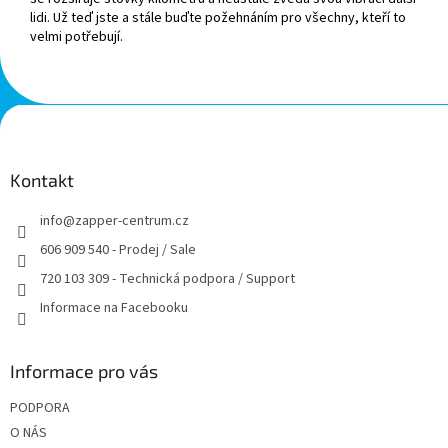
lidi. Už teď jste a stále buďte požehnáním pro všechny, kteří to
velmi potřebují.
Z
á
p
a
Kontakt
t
info
@
zapper-centrum.cz
í
606 909 540 - Prodej / Sale
720 103 309 - Technická podpora / Support
Informace na Facebooku
Informace pro vás
PODPORA
O NÁS