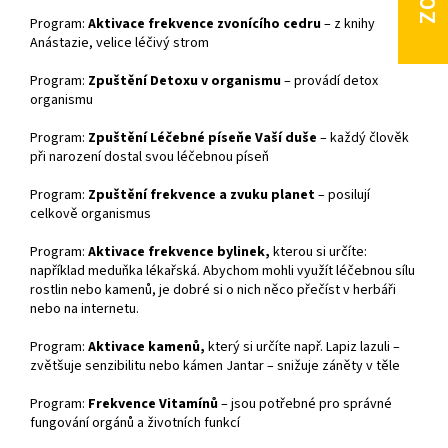
Program:
Aktivace frekvence zvonícího cedru
– z knihy
Anástazie, velice léčivý strom
Program:
Zpuštění Detoxu v organismu
– provádí detox
organismu
Program:
Zpuštění Léčebné píseňe Vaší duše
– každý člověk
při narození dostal svou léčebnou píseň
Program:
Zpuštění frekvence a zvuku planet
– posilují
celkově organismus
Program:
Aktivace frekvence bylinek,
kterou si určíte:
například meduňka lékařská. Abychom mohli využít léčebnou sílu
rostlin nebo kamenů, je dobré si o nich něco přečíst v herbáři
nebo na internetu.
Program:
Aktivace kamenů,
který si určíte např. Lapiz lazuli –
zvětšuje senzibilitu nebo kámen Jantar – snižuje záněty v těle
Program:
Frekvence Vitamínů
– jsou potřebné pro správné
fungování orgánů a životních funkcí