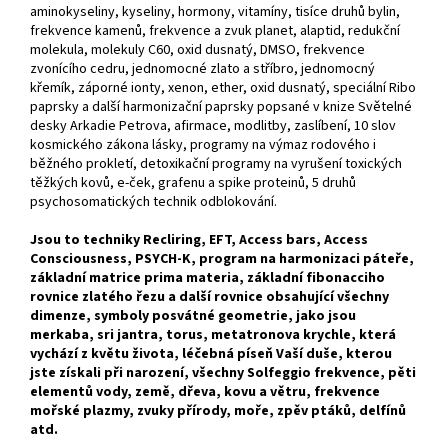
aminokyseliny, kyseliny, hormony, vitamíny, tisíce druhů bylin,
frekvence kamenů, frekvence a zvuk planet, alaptid, redukční
molekula, molekuly C60, oxid dusnatý, DMSO, frekvence
zvonícího cedru, jednomocné zlato a stříbro, jednomocný
křemík, záporné ionty, xenon, ether, oxid dusnatý, speciální Ribo
paprsky a další harmonizační paprsky popsané v knize Světelné
desky Arkadie Petrova, afirmace, modlitby, zaslíbení, 10 slov
kosmického zákona lásky, programy na výmaz rodového i
běžného prokletí, detoxikační programy na vyrušení toxických
těžkých kovů, e-ček, grafenu a spike proteinů, 5 druhů
psychosomatických technik odblokování.
Jsou to techniky Recliring, EFT, Access bars, Access
Consciousness, PSYCH-K, program na harmonizaci páteře,
základní matrice prima materia, základní fibonacciho
rovnice zlatého řezu a další rovnice obsahující všechny
dimenze, symboly posvátné geometrie, jako jsou
merkaba, sri jantra, torus, metatronova krychle, která
vychází z květu života, léčebná píseň Vaší duše, kterou
jste získali při narození, všechny Solfeggio frekvence, pěti
elementů vody, země, dřeva, kovu a větru, frekvence
mořské plazmy, zvuky přírody, moře, zpěv ptáků, delfínů
atd.