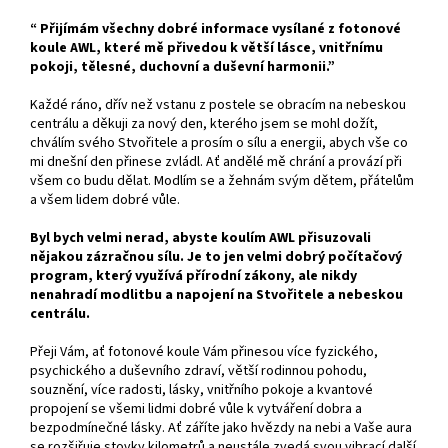
“ Přijímám všechny dobré informace vysílané z fotonové
koule AWL, které mě přivedou k větší lásce, vnitřnímu
pokoji, tělesné, duchovní a duševní harmonii.”
Každé ráno, dřív než vstanu z postele se obracím na nebeskou
centrálu a děkuji za nový den, kterého jsem se mohl dožít,
chválím svého Stvořitele a prosím o sílu a energii, abych vše co
mi dnešní den přinese zvládl. Ať andělé mě chrání a provází při
všem co budu dělat. Modlím se a žehnám svým dětem, přátelům
a všem lidem dobré vůle.
Byl bych velmi nerad, abyste koulím AWL přisuzovali
nějakou zázračnou sílu. Je to jen velmi dobrý počítačový
program, který využívá přírodní zákony, ale nikdy
nenahradí modlitbu a napojení na Stvořitele a nebeskou
centrálu.
Přeji Vám, ať fotonové koule Vám přinesou více fyzického,
psychického a duševního zdraví, větší rodinnou pohodu,
souznění, více radosti, lásky, vnitřního pokoje a kvantové
propojení se všemi lidmi dobré vůle k vytváření dobra a
bezpodmínečné lásky. Ať záříte jako hvězdy na nebi a Vaše aura
se rozšiřuje stovky kilometrů a neustále zvedá svou vibrací další