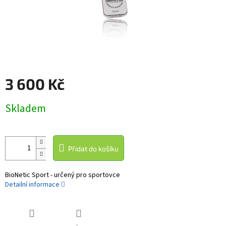
3 600 Kč
Měrná
Skladem
cena:
Přidat do košíku
BioNetic Sport - určený pro sportovce
Detailní informace