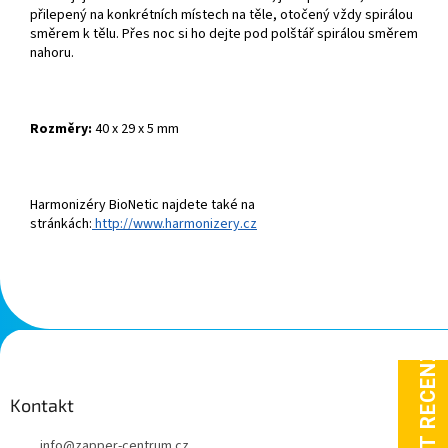
přilepený na konkrétních místech na těle, otočený vždy spirálou
směrem k tělu. Přes noc si ho dejte pod polštář spirálou směrem
nahoru.
Rozměry:
40 x 29 x 5 mm
Harmonizéry BioNetic najdete také na
stránkách:
http://www.harmonizery.cz
Z
á
p
a
Kontakt
t
info
@
zapper-centrum.cz