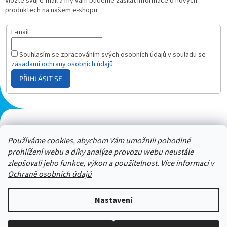
Vložte svůj e-mail a my vám budeme zasílat informace o nových
produktech na našem e-shopu.
E-mail
Souhlasím se zpracováním svých osobních údajů v souladu se
zásadami ochrany osobních údajů
PŘIHLÁSIT SE
Plazmový generátor.cz
Heureka - hodnocení
Solárne panely.sk
Parasite zapper
Používáme cookies, abychom Vám umožnili pohodlné
prohlížení webu a díky analýze provozu webu neustále
zlepšovali jeho funkce, výkon a použitelnost. Více informací v
Ochraně osobních údajů
Nastavení