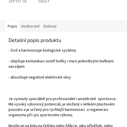
ZEPTAT SE
SDÍLET
Popis
Hodnocení
Diskuze
Detailní popis produktu
- čistí a harmonizuje biologické systémy
- zlepšuje komunikaci uvnitř buňky i mezi jednotlivými buňkami
navzájem
- absorbuje negativní elektrické vlivy
Je vyvinutý speciálně pro profesionální i amatérské sportovce.
Má vysoký výkonový potenciál, je uložený v lehkém plastovém
pouzdru a je určený pro rychlejší harmonizaci a regeneraci
organizmu při i po sportovním výkonu.
Nosíte jej na krku na řetízku nebo šňůrce, jako přívěšek, nebo