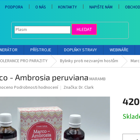
PODPORA
O NÁS
KONTAKTY
NAPIŠTE NÁM
OBCHOD
HLEDAT
ENERÁTOR
PŘÍSTROJE
DOPLŇKY STRAVY
WEBINÁŘE
OLERANCE PRO PARAZITY
Bylinky proti nezvaným hostům
Marc
co - Ambrosia peruviana
MARAMB
né
noceno
Podrobnosti hodnocení
Značka:
Dr. Clark
ní
420
u
Měrná
Skla
cena:
ek.