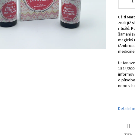
Užití Mar
znali již
rituálů. P
šamani svá
magický ú
(Ambrosia
medicíně
Ustanoven
1924/2006
informova
o působen
nebo v he
Detailní 