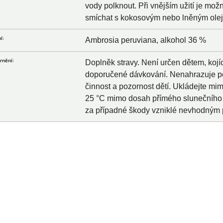
vody polknout. Při vnějším užití je mo
smíchat s kokosovým nebo lněným oleje
í:
Ambrosia peruviana, alkohol 36 %
rnění:
Doplněk stravy. Není určen dětem, koj
doporučené dávkování. Nenahrazuje pes
činnost a pozornost dětí. Ukládejte mim
25 °C mimo dosah přímého slunečního 
za případné škody vzniklé nevhodným 