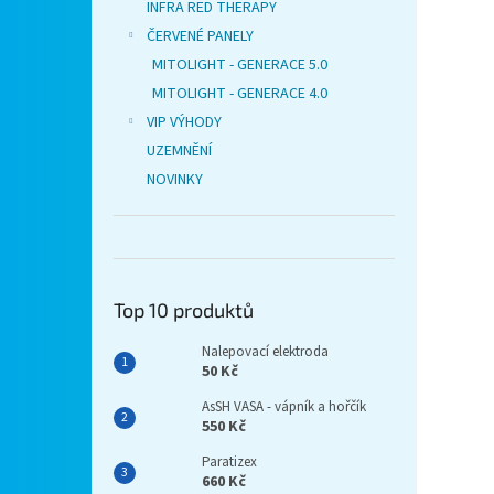
INFRA RED THERAPY
ČERVENÉ PANELY
MITOLIGHT - GENERACE 5.0
MITOLIGHT - GENERACE 4.0
VIP VÝHODY
UZEMNĚNÍ
NOVINKY
Top 10 produktů
Nalepovací elektroda
50 Kč
AsSH VASA - vápník a hořčík
550 Kč
Paratizex
660 Kč