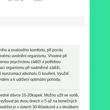
ZEPTAT SE
SDÍLET
ího a svalového komfortu, při pocitu
kovému uvolnění organismu. Vhodné při
enou psychickou zátěží a potřebou
aci organismu při nadměrné zátěži,
 konzumaci alkoholu či kouření. Využití
ystém a k udržení optimální pohody.
V jedné dávce 10-20kapek. Možno užít ve vodě,
a zvyšovat po dvou dnech o 5 až na konečných
održet je v ústech 30-60sekund a s douškem