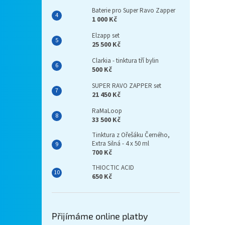
Baterie pro Super Ravo Zapper
1 000 Kč
Elzapp set
25 500 Kč
Clarkia - tinktura tří bylin
500 Kč
SUPER RAVO ZAPPER set
21 450 Kč
RaMaLoop
33 500 Kč
Tinktura z Ořešáku Černého,
Extra Silná - 4 x 50 ml
700 Kč
THIOCTIC ACID
650 Kč
Přijímáme online platby