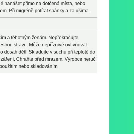
žné nanášet přímo na dotčená místa, nebo
m. Při migréně potírat spánky a za ušima.
ícím a těhotným ženám. Nepřekračujte
trou stravu. Může nepříznivě ovlivňovat
o dosah dětí! Skladujte v suchu při teplotě do
záření. Chraňte před mrazem. Výrobce neručí
použitím nebo skladováním.