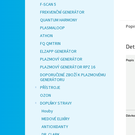
F-SCAN 5
FREKVENČNÍ GENERÁTOR
QUANTUM HARMONY
Popi
PLASMALOOP
ATHON
FQ QMTRIN
Det
ELZAPP GENERÁTOR
PLAZMOVÝ GENERÁTOR
Popis
PLAZMOVÝ GENERÁTOR RPZ 16
DOPORUČENÉ ZBOŽÍ K PLAZMOVÉMU
GENERÁTORU
PŘÍSTROJE
OZON
DOPLŇKY STRAVY
Houby
Dávko
MEDOVÉ ELIXÍRY
ANTIOXIDANTY
DR. CLARK