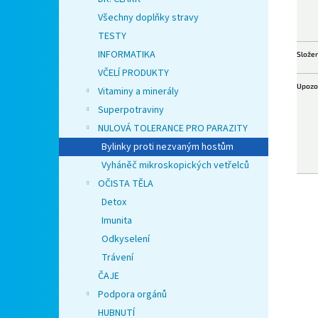
Všechny doplňky stravy
TESTY
INFORMATIKA
Složen
VČELÍ PRODUKTY
Upozo
Vitaminy a minerály
Superpotraviny
NULOVÁ TOLERANCE PRO PARAZITY
Bylinky proti nezvaným hostům
Vyháněč mikroskopických vetřelců
OČISTA TĚLA
Detox
Imunita
Odkyselení
Trávení
ČAJE
Podpora orgánů
HUBNUTÍ