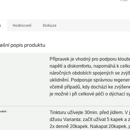
TISK
s
Hodnocení
Diskuze
ailní popis produktu
Přípravek je vhodný pro podporu kloubn
napětí a diskomfortu, napomáhá k cel
náročných obdobích spojených se zvýš
uklidnění. Podporuje správnou regener
včetně případů, kdy dochází ke zvýšené
je možné i při celkové péči o dýchací s
vání:
Tinkturu užívejte 30min. před jídlem. 
džusu Varianta: začít užívat 5 kapek 
2x denně 20kapek. Nakapat 20kapek, p