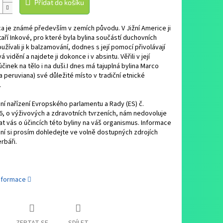
Přidat do košíku
ca je známé především v zemích původu. V Jižní Americe ji
 staří Inkové, pro které byla bylina součástí duchovních
oužívali ji k balzamování, dodnes s její pomocí přivolávají
 vidění a najdete ji dokonce i v absintu. Věřili v její
činek na tělo i na duši.I dnes má tajuplná bylina Marco
 peruviana) své důležité místo v tradiční etnické
.
í nařízení Evropského parlamentu a Rady (ES) č.
, o výživových a zdravotních tvrzeních, nám nedovoluje
t vás o účincích této byliny na váš organismus. Informace
í si prosím dohledejte ve volně dostupných zdrojích
rbáři.
informace